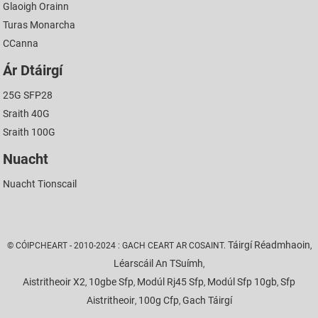
Glaoigh Orainn
Turas Monarcha
CCanna
Ár Dtáirgí
25G SFP28
Sraith 40G
Sraith 100G
Nuacht
Nuacht Tionscail
Táirgí Réadmhaoin
© CÓIPCHEART - 2010-2024 : GACH CEART AR COSAINT.
,
Léarscáil An TSuímh
,
Aistritheoir X2
10gbe Sfp
Modúl Rj45 Sfp
Modúl Sfp 10gb
Sfp
,
,
,
,
Aistritheoir
100g Cfp
Gach Táirgí
,
,