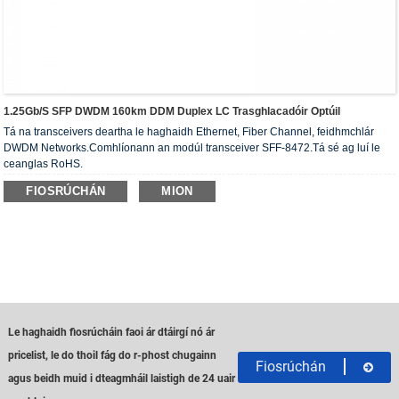
1.25Gb/s SFP DWDM 160km DDM Duplex LC Trasghlacadóir Optúil
Tá na transceivers deartha le haghaidh Ethernet, Fiber Channel, feidhmchlár
DWDM Networks.Comhlíonann an modúl transceiver SFF-8472.Tá sé ag luí le
ceanglas RoHS.
FIOSRÚCHÁN
MION
Le haghaidh fiosrúcháin faoi ár dtáirgí nó ár
pricelist, le do thoil fág do r-phost chugainn
Fiosrúchán
agus beidh muid i dteagmháil laistigh de 24 uair