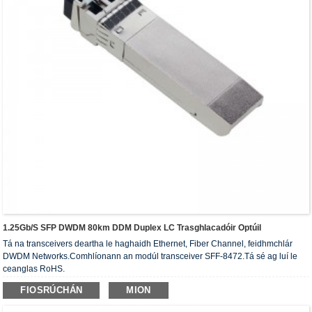
1.25Gb/s SFP DWDM 80km DDM Duplex LC Trasghlacadóir Optúil
Tá na transceivers deartha le haghaidh Ethernet, Fiber Channel, feidhmchlár
DWDM Networks.Comhlíonann an modúl transceiver SFF-8472.Tá sé ag luí le
ceanglas RoHS.
FIOSRÚCHÁN
MION