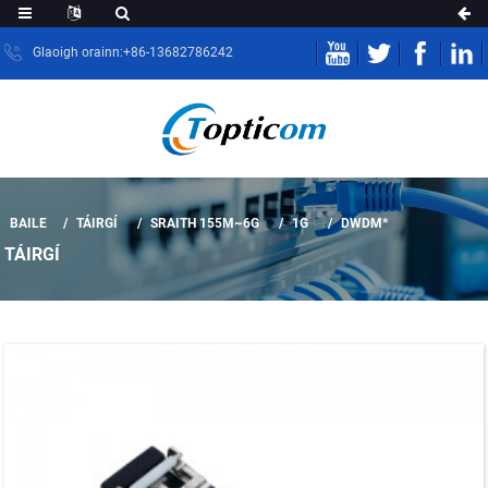
Glaoigh orainn:+86-13682786242
BAILE
TÁIRGÍ
SRAITH 155M~6G
1G
DWDM*
TÁIRGÍ