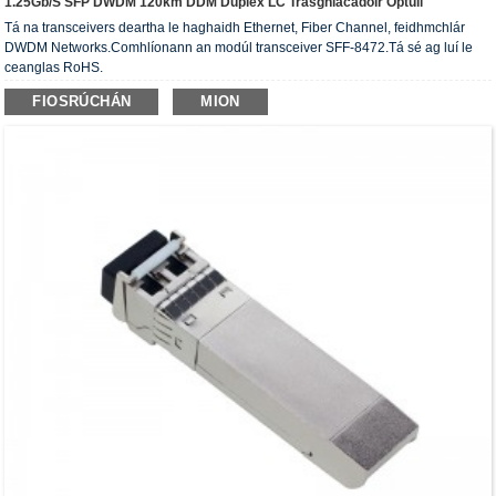
1.25Gb/s SFP DWDM 120km DDM Duplex LC Trasghlacadóir Optúil
Tá na transceivers deartha le haghaidh Ethernet, Fiber Channel, feidhmchlár
DWDM Networks.Comhlíonann an modúl transceiver SFF-8472.Tá sé ag luí le
ceanglas RoHS.
FIOSRÚCHÁN
MION