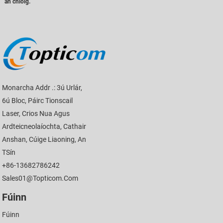
an chloig.
Monarcha Addr .: 3ú Urlár,
6ú Bloc, Páirc Tionscail
Laser, Crios Nua Agus
Ardteicneolaíochta, Cathair
Anshan, Cúige Liaoning, An
TSín
+86-13682786242
Sales01@topticom.com
Fúinn
Fúinn