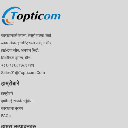
कारखानाको ठेगाना: तेस्रो तल्ला, छैठौं
ब्लक, लेजर इन्डस्ट्रियल पार्क, नयाँ र
हाई-टेक जोन, अनशन सिटी,
लिओनिङ प्रान्त, चीन
+८६-१३६८२७८६२४२
Sales01@topticom.com
हाम्रोबारे
हाम्रोबारे
हामीलाई सम्पर्क गर्नुहोस
कारखाना भ्रमण
FAQs
हाम्रा उत्पादनहरु