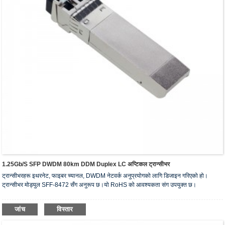
1.25Gb/s SFP DWDM 80km DDM Duplex LC अप्टिकल ट्रान्सीभर
ट्रान्सीभरहरू इथरनेट, फाइबर च्यानल, DWDM नेटवर्क अनुप्रयोगको लागि डिजाइन गरिएको हो।
ट्रान्सीभर मोड्युल SFF-8472 सँग अनुरूप छ।यो RoHS को आवश्यकता संग उपयुक्त छ।
जांच
विस्तार