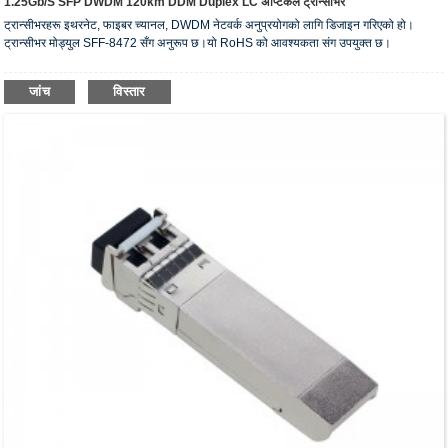
1.25Gb/s SFP DWDM 120km DDM Duplex LC अप्टिकल ट्रान्सीभर
ट्रान्सीभरहरू इथरनेट, फाइबर च्यानल, DWDM नेटवर्क अनुप्रयोगको लागि डिजाइन गरिएको हो।
ट्रान्सीभर मोड्युल SFF-8472 सँग अनुरूप छ।यो RoHS को आवश्यकता संग उपयुक्त छ।
जांच
विस्तार