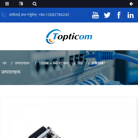
हामीलाई कल गर्नुहोस्: +86-13682786242
घर
उत्पादनहरू
155M ~ 6G श्रृंखला
1G
DWDM*
उत्पादनहरू