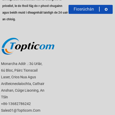
pricelist, le do thoil fág do r-phost chugainn
Fiosrúchán
agus beidh muid i dteagmháil laistigh de 24 uair
an chloig.
Monarcha Addr .: 3ú Urlár,
6ú Bloc, Páirc Tionscail
Laser, Crios Nua Agus
Ardteicneolaíochta, Cathair
Anshan, Cúige Liaoning, An
TSín
+86-13682786242
Sales01@topticom.com