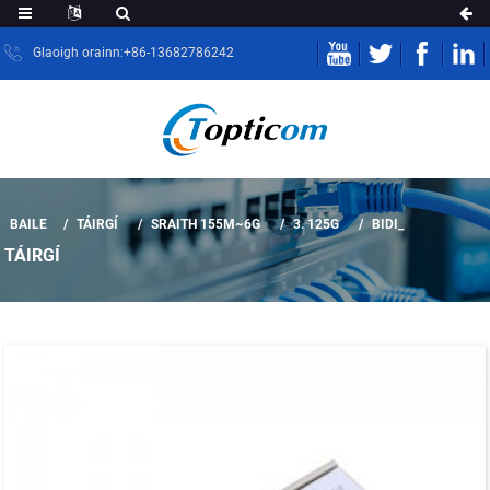
Glaoigh orainn:+86-13682786242
BAILE
TÁIRGÍ
SRAITH 155M~6G
3. 125G
BIDI_
TÁIRGÍ