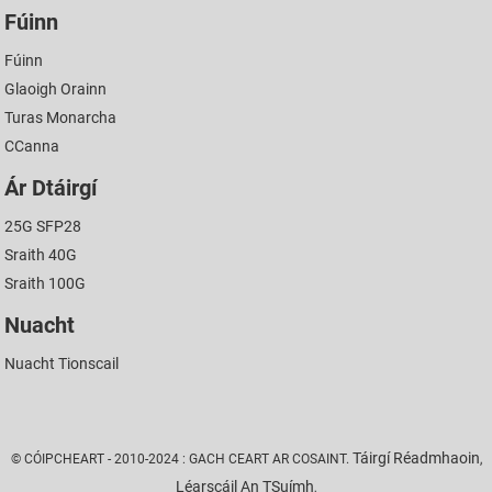
Fúinn
Fúinn
Glaoigh Orainn
Turas Monarcha
CCanna
Ár Dtáirgí
25G SFP28
Sraith 40G
Sraith 100G
Nuacht
Nuacht Tionscail
Táirgí Réadmhaoin
© CÓIPCHEART - 2010-2024 : GACH CEART AR COSAINT.
,
Léarscáil An TSuímh
,