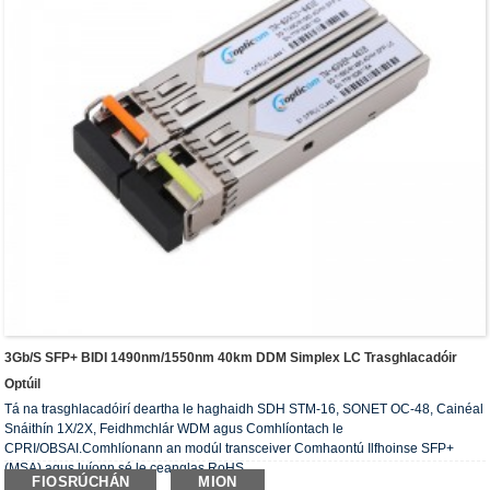
3Gb/s SFP+ BIDI 1490nm/1550nm 40km DDM Simplex LC Trasghlacadóir
Optúil
Tá na trasghlacadóirí deartha le haghaidh SDH STM-16, SONET OC-48, Cainéal
Snáithín 1X/2X, Feidhmchlár WDM agus Comhlíontach le
CPRI/OBSAI.Comhlíonann an modúl transceiver Comhaontú Ilfhoinse SFP+
(MSA) agus luíonn sé le ceanglas RoHS.
FIOSRÚCHÁN
MION