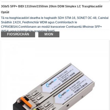
3Gb/s SFP+ BIDI 1310nm/1550nm 20km DDM Simplex LC Trasghlacadóir
Optúil
Tá na trasghlacadóirí deartha le haghaidh SDH STM-16, SONET OC-48, Cainéal
Snáithín 1X/2X, Feidhmchlár WDM agus Comhlíontach le
CPRI/OBSAI.Comhlíonann an modúl transceiver Comhaontú Ilfhoinse SFP+
(MSA) agus luíonn sé le ceanglas RoHS.
FIOSRÚCHÁN
MION