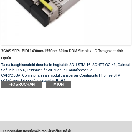
3Gb/s SFP+ BIDI 1490nm/1550nm 80km DDM Simplex LC Trasghlacadóir
Optúil
Tá na trasghlacadóirí deartha le haghaidh SDH STM-16, SONET OC-48, Cainéal
Snáithín 1X/2X, Feidhmchlár WDM agus Comhlíontach le
CPRI/OBSAI.Comhlíonann an modúl transceiver Comhaontú Ilfhoinse SFP+
(MSA) agus luíonn sé le ceanglas RoHS.
FIOSRÚCHÁN
MION
Le haghaidh fiosrúcháin faoi ár dtáirgí nó ár