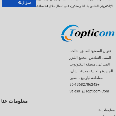
سؤال
الإلكتروني الخاص بك لنا وسنكون على اتصال خلال 24 ساعة.
عنوان المصنع: الطابق الثالث،
المبنى السادس، مجمع الليزر
الصناعي، منطقة التكنولوجيا
الجديدة والعالية، مدينة آنشان،
مقاطعة لياونينغ، الصين
+86-13682786242
Sales01@topticom.com
معلومات عنا
معلومات عنا