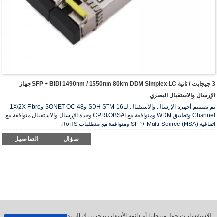
3 جيجابت / ثانية SFP + BIDI 1490nm / 1550nm 80km DDM Simplex LC جهاز
الإرسال والاستقبال البصري
تم تصميم أجهزة الإرسال والاستقبال لـ SDH STM-16 وSONET OC-48 و1X/2X Fibre
Channel وتطبيق WDM ومتوافقة مع CPRI/OBSAI.وحدة الإرسال والاستقبال متوافقة مع
اتفاقية SFP+ Multi-Source (MSA) ومتوافقة مع متطلبات RoHS.
سؤال
التفاصيل
للاستفسارات حول منتجاتنا أو قائمة الأسعار، يرجى ترك البريد