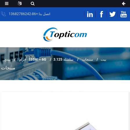
اتصل بنا:+86-13682786242
بيت
منتجات
سلسلة 155M ~ 6G
3.125 جرام
بيدي_
منتجات