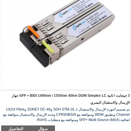
3 جيجابت / ثانية SFP + BIDI 1490nm / 1550nm 40km DDM Simplex LC جهاز
الإرسال والاستقبال البصري
تم تصميم أجهزة الإرسال والاستقبال لـ SDH STM-16 وSONET OC-48 و1X/2X Fibre
Channel وتطبيق WDM ومتوافقة مع CPRI/OBSAI.وحدة الإرسال والاستقبال متوافقة مع
اتفاقية SFP+ Multi-Source (MSA) ومتوافقة مع متطلبات RoHS.
سؤال
التفاصيل