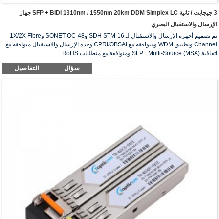
3 جيجابت / ثانية SFP + BIDI 1310nm / 1550nm 20km DDM Simplex LC جهاز
الإرسال والاستقبال البصري
تم تصميم أجهزة الإرسال والاستقبال لـ SDH STM-16 وSONET OC-48 و1X/2X Fibre
Channel وتطبيق WDM ومتوافقة مع CPRI/OBSAI.وحدة الإرسال والاستقبال متوافقة مع
اتفاقية SFP+ Multi-Source (MSA) ومتوافقة مع متطلبات RoHS.
سؤال
التفاصيل