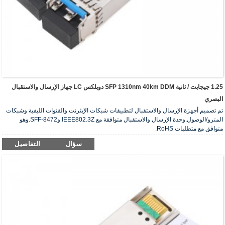
1.25 جيجابت / ثانية SFP 1310nm 40km DDM دوبلكس LC جهاز الإرسال والاستقبال
البصري
تم تصميم أجهزة الإرسال والاستقبال لتطبيقات شبكات الإيثرنت والقنوات الليفية وشبكات
المترو/الوصول.وحدة الإرسال والاستقبال متوافقة مع IEEE802.3Z وSFF-8472.وهو
متوافق مع متطلبات RoHS.
سؤال
التفاصيل