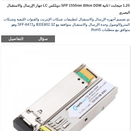
1.25 جيجابت / ثانية SFP 1550nm 80km DDM دوبلكس LC جهاز الإرسال والاستقبال
البصري
تم تصميم أجهزة الإرسال والاستقبال لتطبيقات شبكات الإيثرنت والقنوات الليفية وشبكات
المترو/الوصول.وحدة الإرسال والاستقبال متوافقة مع IEEE802.3Z وSFF-8472.وهو
متوافق مع متطلبات RoHS.
سؤال
التفاصيل