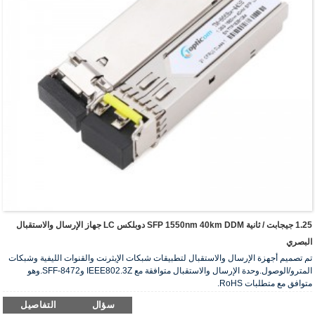
1.25 جيجابت / ثانية SFP 1550nm 40km DDM دوبلكس LC جهاز الإرسال والاستقبال
البصري
تم تصميم أجهزة الإرسال والاستقبال لتطبيقات شبكات الإيثرنت والقنوات الليفية وشبكات
المترو/الوصول.وحدة الإرسال والاستقبال متوافقة مع IEEE802.3Z وSFF-8472.وهو
متوافق مع متطلبات RoHS.
سؤال
التفاصيل