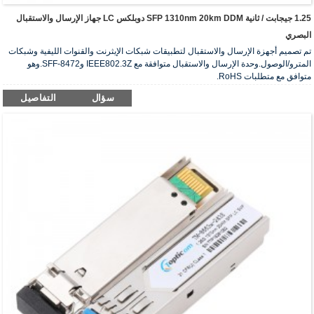
1.25 جيجابت / ثانية SFP 1310nm 20km DDM دوبلكس LC جهاز الإرسال والاستقبال
البصري
تم تصميم أجهزة الإرسال والاستقبال لتطبيقات شبكات الإيثرنت والقنوات الليفية وشبكات
المترو/الوصول.وحدة الإرسال والاستقبال متوافقة مع IEEE802.3Z وSFF-8472.وهو
متوافق مع متطلبات RoHS.
سؤال
التفاصيل