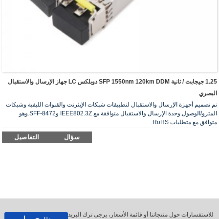
1.25 جيجابت / ثانية SFP 1550nm 120km DDM دوبلكس LC جهاز الإرسال والاستقبال
البصري
تم تصميم أجهزة الإرسال والاستقبال لتطبيقات شبكات الإيثرنت والقنوات الليفية وشبكات
المترو/الوصول.وحدة الإرسال والاستقبال متوافقة مع IEEE802.3Z وSFF-8472.وهو
متوافق مع متطلبات RoHS.
سؤال
التفاصيل
للاستفسارات حول منتجاتنا أو قائمة الأسعار، يرجى ترك البريد