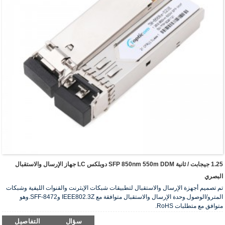
1.25 جيجابت / ثانية SFP 850nm 550m DDM دوبلكس LC جهاز الإرسال والاستقبال
البصري
تم تصميم أجهزة الإرسال والاستقبال لتطبيقات شبكات الإيثرنت والقنوات الليفية وشبكات
المترو/الوصول.وحدة الإرسال والاستقبال متوافقة مع IEEE802.3Z وSFF-8472.وهو
متوافق مع متطلبات RoHS.
سؤال
التفاصيل