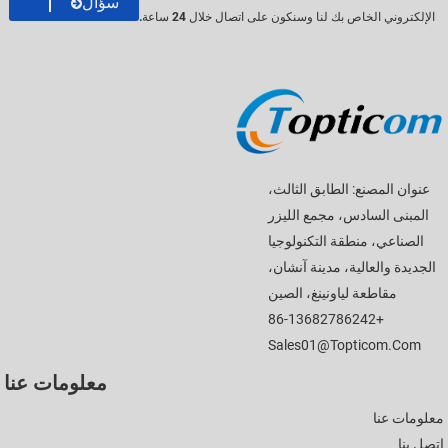
سؤال
الإلكتروني الخاص بك لنا وسنكون على اتصال خلال 24 ساعة.
عنوان المصنع: الطابق الثالث،
المبنى السادس، مجمع الليزر
الصناعي، منطقة التكنولوجيا
الجديدة والعالية، مدينة آنشان،
مقاطعة لياونينغ، الصين
+86-13682786242
Sales01@topticom.com
معلومات عنا
معلومات عنا
اتصل بنا