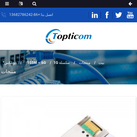
اتصل بنا:+86-13682786242
بيت
منتجات
سلسلة 155M ~ 6G
1G
دوبلكس*
منتجات