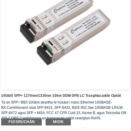
10Gb/s SFP+ 1270nm/1330nm 10km DDM DFB LC Trasghlacadóir Optúil
Tá an SFP+ BIDI 10Gb/s deartha le húsáid i naisc Ethernet 10GBASE-
BX.Comhlíonann siad SFF-8431, SFF-8432, IEEE 802.3ae 10GBASE-LR/LW,
SFF-8472 agus SFP + MSA, FCC 47 CFR Cuid 15, Aicme B, agus Telcordia GR-
468-CORE.Comhlíonann an transceiver optúil ceanglas RoHS.
FIOSRÚCHÁN
MION