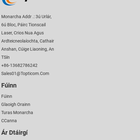
Monarcha Addr .: 3ú Urlár,
6ú Bloc, Páirc Tionscail
Laser, Crios Nua Agus
Ardteicneolaíochta, Cathair
Anshan, Cúige Liaoning, An
TSín
+86-13682786242
Sales01@topticom.com
Fúinn
Fúinn
Glaoigh Orainn
Turas Monarcha
CCanna
Ár Dtáirgí