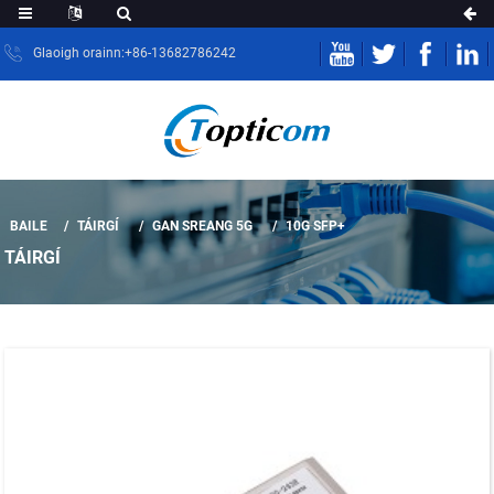
Glaoigh orainn:+86-13682786242
BAILE
TÁIRGÍ
GAN SREANG 5G
10G SFP+
TÁIRGÍ