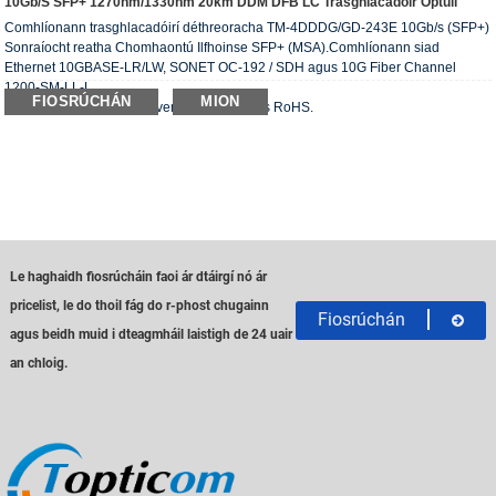
10Gb/s SFP+ 1270nm/1330nm 20km DDM DFB LC Trasghlacadóir Optúil
Comhlíonann trasghlacadóirí déthreoracha TM-4DDDG/GD-243E 10Gb/s (SFP+)
Sonraíocht reatha Chomhaontú Ilfhoinse SFP+ (MSA).Comhlíonann siad
Ethernet 10GBASE-LR/LW, SONET OC-192 / SDH agus 10G Fiber Channel
1200-SM-LL-L.
FIOSRÚCHÁN
MION
Comhlíonann an transceiver optúil ceanglas RoHS.
Le haghaidh fiosrúcháin faoi ár dtáirgí nó ár
pricelist, le do thoil fág do r-phost chugainn
Fiosrúchán
agus beidh muid i dteagmháil laistigh de 24 uair
an chloig.