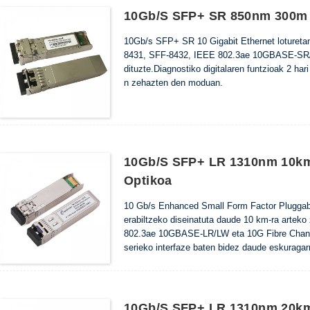
10Gb/s SFP+ SR 850nm 300m 
10Gb/s SFP+ SR 10 Gigabit Ethernet loturetan
8431, SFF-8432, IEEE 802.3ae 10GBASE-SR/
dituzte.Diagnostiko digitalaren funtzioak 2 ha
n zehazten den moduan.
10Gb/s SFP+ LR 1310nm 10km
Optikoa
10 Gb/s Enhanced Small Form Factor Pluggabl
erabiltzeko diseinatuta daude 10 km-ra arte
802.3ae 10GBASE-LR/LW eta 10G Fibre Channel
serieko interfaze baten bidez daude eskuraga
10Gb/s SFP+ LR 1310nm 20km