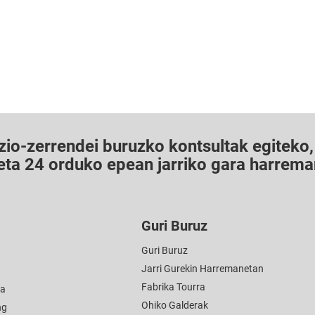
io-zerrendei buruzko kontsultak egiteko, 
 eta 24 orduko epean jarriko gara harrema
Guri Buruz
Guri Buruz
Jarri Gurekin Harremanetan
Fabrika Tourra
ia
Ohiko Galderak
ng