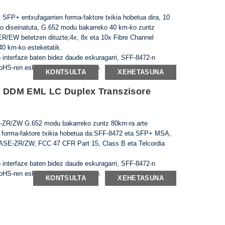
SFP+ entxufagarrien forma-faktore txikia hobetua dira, 10
eko diseinatuta, G.652 modu bakarreko 40 km-ko zuntz
/EW betetzen dituzte;4x, 8x eta 10x Fibre Channel
 40 km-ko esteketatik.
ko interfaze baten bidez daude eskuragarri, SFF-8472-n
oHS-ren eskakizuna betetzen dute.
KONTSULTA
XEHETASUNA
DDM EML LC Duplex Transzisore
ZR/ZW G.652 modu bakarreko zuntz 80km-ra arte
n forma-faktore txikia hobetua da.SFF-8472 eta SFP+ MSA,
SE-ZR/ZW, FCC 47 CFR Part 15, Class B eta Telcordia
ko interfaze baten bidez daude eskuragarri, SFF-8472-n
oHS-ren eskakizuna betetzen dute.
KONTSULTA
XEHETASUNA