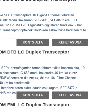
e SFP+ transceptors 10 Gigabit Ethernet loturetan
ko zuntz Modu Bakarrean.SFF-8431, SFF-8432 eta IEEE
 1200-SM-LL-L Diagnostiko digitalaren funtzioak 2 hari
rri.Transceptor optikoek RoHS-ren eskakizuna betetzen dute.
KONTSULTA
XEHETASUNA
M DFB LC Duplex Transceptor
SFP+ entxufagarrien forma-faktore txikia hobetua dira, 10
eko diseinatuta, G.652 modu bakarreko 40 km-ko zuntz
/EW betetzen dituzte;4x, 8x eta 10x Fibre Channel
 40 km-ko esteketatik.
ko interfaze baten bidez daude eskuragarri, SFF-8472-n
oHS-ren eskakizuna betetzen dute.
KONTSULTA
XEHETASUNA
M EML LC Duplex Transceptor