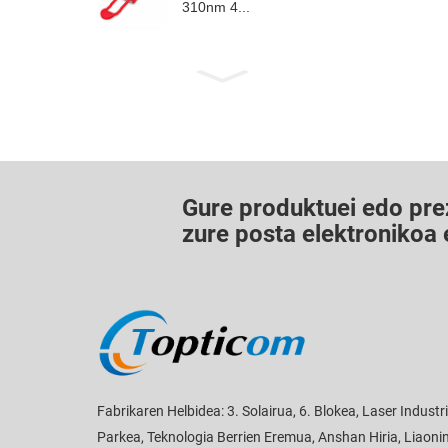
310nm 4...
Gure produktuei edo prez
zure posta elektronikoa
Fabrikaren Helbidea: 3. Solairua, 6. Blokea, Laser Industr
Parkea, Teknologia Berrien Eremua, Anshan Hiria, Liaoni