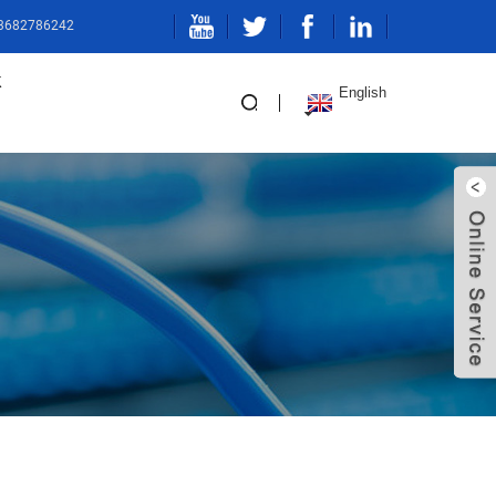
13682786242
k
English