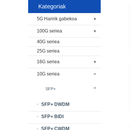
Kategoriak
5G Haririk gabekoa
100G seriea
40G seriea
25G seriea
16G seriea
10G seriea
SFP+
SFP+ DWDM
SFP+ BIDI
SFP+ CWDM