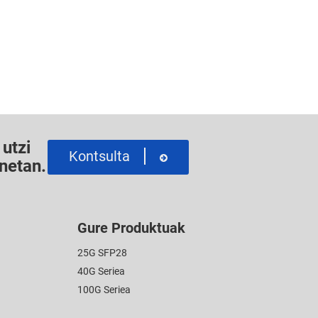
utzi
Kontsulta
netan.
Gure Produktuak
25G SFP28
40G Seriea
100G Seriea