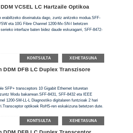
DDM VCSEL LC Hartzaile Optikoa
 erabiltzeko diseinatuta dago, zuntz anitzeko modua.SFF-
SW eta 10G Fibre Channel 1200-Mx-SN-I betetzen
ri serieko interfaze baten bidez daude eskuragarri, SFF-8472-
KONTSULTA
XEHETASUNA
 DDM DFB LC Duplex Transzisore
e SFP+ transceptors 10 Gigabit Ethernet loturetan
ko zuntz Modu bakarrean.SFF-8431, SFF-8432 eta IEEE
 1200-SM-LL-L Diagnostiko digitalaren funtzioak 2 hari
rri.Transceptor optikoek RoHS-ren eskakizuna betetzen dute.
KONTSULTA
XEHETASUNA
 DDM DFB LC Duplex Transceptor