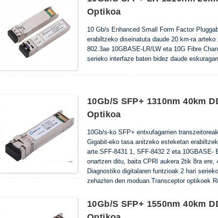
Optikoa
10 Gb/s Enhanced Small Form Factor Pluggabl
erabiltzeko diseinatuta daude 20 km-ra arte
802.3ae 10GBASE-LR/LW eta 10G Fibre Channel
serieko interfaze baten bidez daude eskuraga
10Gb/s SFP+ 1310nm 40km DD
Optikoa
10Gb/s-ko SFP+ entxufagarrien transzeitoreak 
Gigabit-eko tasa anitzeko esteketan erabiltz
arte.SFF-8431 1, SFF-8432 2 eta 10GBASE- ER
onartzen ditu, baita CPRI aukera 2tik 8ra ​​ere,
Diagnostiko digitalaren funtzioak 2 hari serie
zehazten den moduan.Transceptor optikoek R
10Gb/s SFP+ 1550nm 40km DD
Optikoa