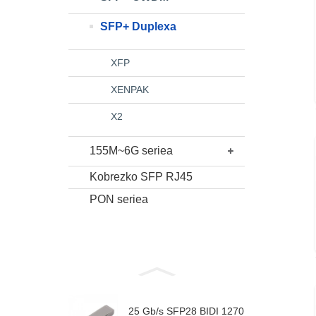
SFP+ Duplexa
XFP
XENPAK
X2
155M~6G seriea
Kobrezko SFP RJ45
PON seriea
25 Gb/s SFP28 BIDI 1270