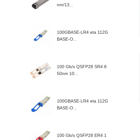
nm/13...
100GBASE-LR4 eta 112G
BASE-O...
100 Gb/s QSFP28 SR4 8
50nm 10...
100GBASE-LR4 eta 112G
BASE-O...
100 Gb/s QSFP28 ER4 1