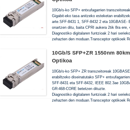
10Gb/s-ko SFP+ entxufagarrien transzeitoreak 
Gigabit-eko tasa anitzeko esteketan erabiltz
arte.SFF-8431 1, SFF-8432 2 eta 10GBASE- ER
onartzen ditu, baita CPRI aukera 2tik 8ra ​​ere,
Diagnostiko digitalaren funtzioak 2 hari serie
zehazten den moduan.Transceptor optikoek R
10Gb/s SFP+ZR 1550nm 80km 
Optikoa
10Gb/s-ko SFP+ ZR transzeitoreak 10GBASE-
erabiltzeko diseinatutako SFP+ entxufagarrie
SFF-8431 eta SFF-8432, IEEE 802.3ae 10GBA
GR-468-CORE betetzen dituzte.
Diagnostiko digitalaren funtzioak 2 hari serie
zehazten den moduan.Transceptor optikoek R