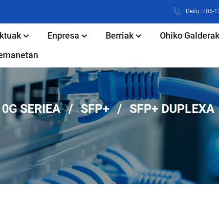
Deitu: +86-
ktuak
Enpresa
Berriak
Ohiko Galdera
rremanetan
10G SERIEA
SFP+
SFP+ DUPLEXA