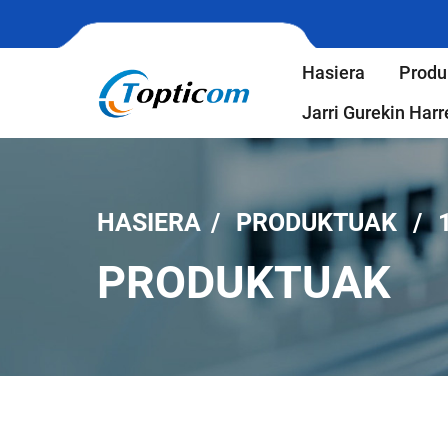
Hasiera
Produ
Jarri Gurekin Ha
HASIERA
PRODUKTUAK
PRODUKTUAK