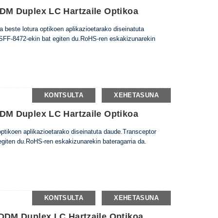
M Duplex LC Hartzaile Optikoa
beste lotura optikoen aplikazioetarako diseinatuta
FF-8472-ekin bat egiten du.RoHS-ren eskakizunarekin
KONTSULTA
XEHETASUNA
M Duplex LC Hartzaile Optikoa
tikoen aplikazioetarako diseinatuta daude.Transceptor
giten du.RoHS-ren eskakizunarekin bateragarria da.
KONTSULTA
XEHETASUNA
DM Duplex LC Hartzaile Optikoa