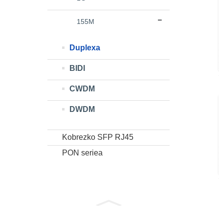
155M
Duplexa
BIDI
CWDM
DWDM
Kobrezko SFP RJ45
PON seriea