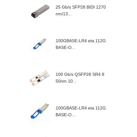
25 Gb/s SFP28 BIDI 1270
nm/13...
100GBASE-LR4 eta 112G
BASE-O...
100 Gb/s QSFP28 SR4 8
50nm 10...
100GBASE-LR4 eta 112G
BASE-O...