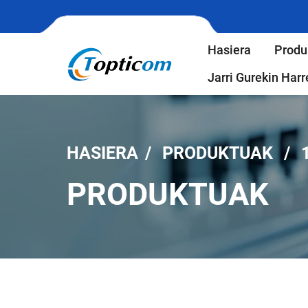
Hasiera
Produ
Jarri Gurekin Ha
HASIERA
PRODUKTUAK
PRODUKTUAK