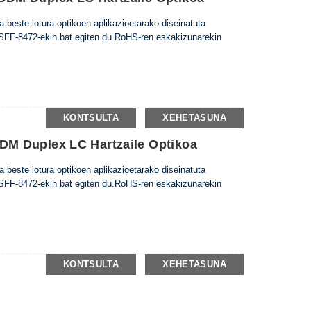
beste lotura optikoen aplikazioetarako diseinatuta
FF-8472-ekin bat egiten du.RoHS-ren eskakizunarekin
KONTSULTA
XEHETASUNA
M Duplex LC Hartzaile Optikoa
beste lotura optikoen aplikazioetarako diseinatuta
FF-8472-ekin bat egiten du.RoHS-ren eskakizunarekin
KONTSULTA
XEHETASUNA