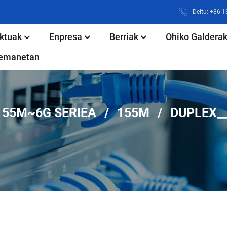
Deitu: +86-
ktuak
Enpresa
Berriak
Ohiko Galdera
rremanetan
155M~6G SERIEA
155M
DUPLEX_