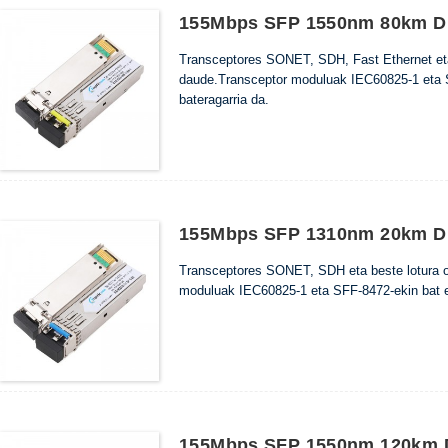
155Mbps SFP 1550nm 80km DD
Transceptores SONET, SDH, Fast Ethernet eta 
daude.Transceptor moduluak IEC60825-1 eta S
bateragarria da.
155Mbps SFP 1310nm 20km DD
Transceptores SONET, SDH eta beste lotura op
moduluak IEC60825-1 eta SFF-8472-ekin bat e
155Mbps SFP 1550nm 120km D