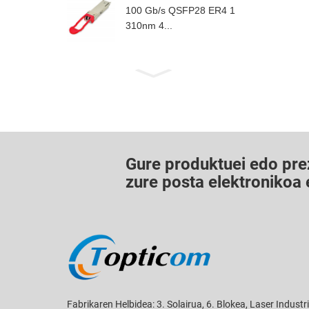
100 Gb/s QSFP28 ER4 1
310nm 4...
Gure produktuei edo prez
zure posta elektronikoa
Fabrikaren Helbidea: 3. Solairua, 6. Blokea, Laser Industr