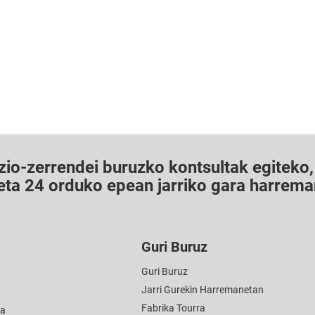
io-zerrendei buruzko kontsultak egiteko, 
 eta 24 orduko epean jarriko gara harrema
Guri Buruz
Guri Buruz
Jarri Gurekin Harremanetan
Fabrika Tourra
ia