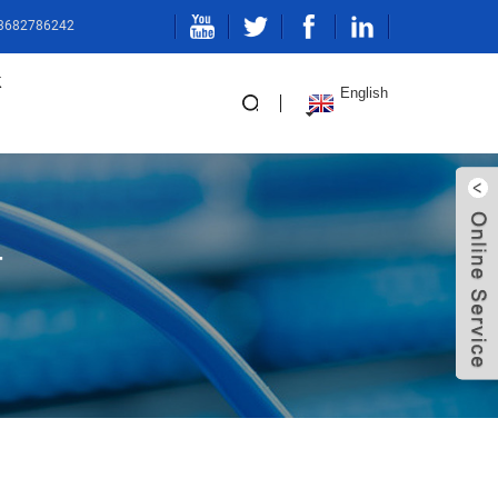
13682786242
k
English
_