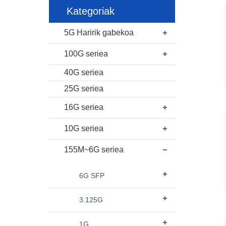
Kategoriak
5G Haririk gabekoa
100G seriea
40G seriea
25G seriea
16G seriea
10G seriea
155M~6G seriea
6G SFP
3.125G
1G