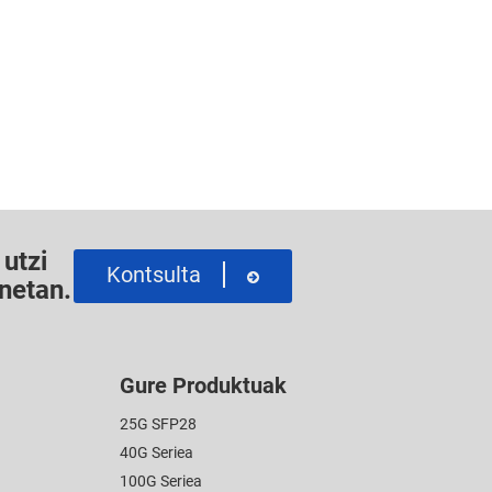
utzi
Kontsulta
netan.
Gure Produktuak
25G SFP28
40G Seriea
100G Seriea