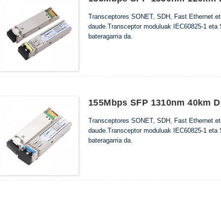
Transceptores SONET, SDH, Fast Ethernet eta 
daude.Transceptor moduluak IEC60825-1 eta S
bateragarria da.
155Mbps SFP 1310nm 40km DD
Transceptores SONET, SDH, Fast Ethernet eta 
daude.Transceptor moduluak IEC60825-1 eta S
bateragarria da.