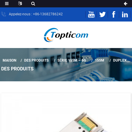
Appelez-nous : +86-13682786242
MAISON
DES PRODUITS
SÉRIE 155M ~ 6G
155M
DUPLEX__
DES PRODUITS