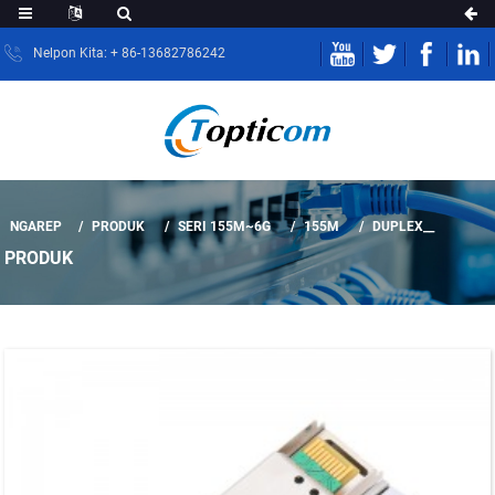
Nelpon Kita: + 86-13682786242
NGAREP
PRODUK
SERI 155M~6G
155M
DUPLEX__
PRODUK