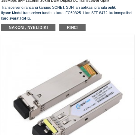
155Mbps SFP 1310nm 20km DDM Duplex LC Transceiver Optik
Transceiver dirancang kanggo SONET, SDH lan aplikasi pranala optik
liyane.Modul transceiver tundhuk karo IEC60825-1 lan SFF-8472.Iku kompatibel
karo syarat RoHS.
NAKONI, NYELIDIKI
RINCI