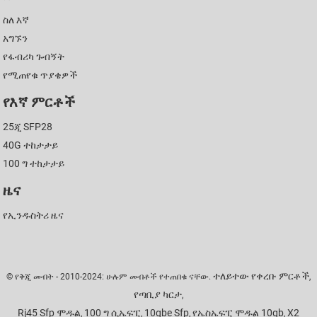
ስለ እኛ
አግኙን
የፋብሪካ ጉብኝት
የሚጠየቁ ጥያቄዎች
የእኛ ምርቶች
25ጂ SFP28
40G ተከታታይ
100 ግ ተከታታይ
ዜና
የኢንዱስትሪ ዜና
ተለይተው የቀረቡ ምርቶች
© የቅጂ መብት - 2010-2024: ሁሉም መብቶች የተጠበቁ ናቸው.
,
የጣቢያ ካርታ
,
Rj45 Sfp ሞዱል
100 ግ ሲኤፍፒ
10gbe Sfp
የኤስኤፍፒ ሞዱል 10gb
X2
,
,
,
,