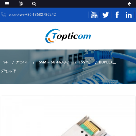
ይደውሉልን፡+86-13682786242
ቤት
ምርቶች
155M ~ 6G ተከታታይ
155 ሚ
DUPLEX__
ምርቶች