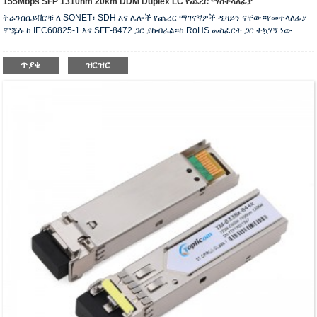
155Mbps SFP 1310nm 20km DDM Duplex LC የጨረር ማስተላለፊያ
ትራንስሴይቨሮቹ ለ SONET፣ SDH እና ሌሎች የጨረር ማገናኛዎች ዲዛይን ናቸው።የመተላለፊያ
ሞጁሉ ከ IEC60825-1 እና SFF-8472 ጋር ያከብራል።ከ RoHS መስፈርት ጋር ተኳሃኝ ነው.
ጥያቄ
ዝርዝር