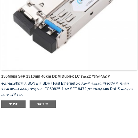
155Mbps SFP 1310nm 40km DDM Duplex LC የጨረር ማስተላለፊያ
ትራንስሴይቨሮቹ ለ SONET፣ SDH፣ Fast Ethernet እና ሌሎች የጨረር ማገናኛዎች ዲዛይን
ናቸው።የመተላለፊያ ሞጁሉ ከ IEC60825-1 እና SFF-8472 ጋር ያከብራል።ከ RoHS መስፈርት
ጋር ተኳሃኝ ነው.
ጥያቄ
ዝርዝር