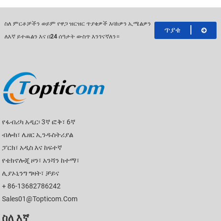
ስለ ምርቶቻችን ወይም የዋጋ ዝርዝር ጥያቄዎች እባክዎን ኢሜልዎን
ጥያቄ
ለእኛ ይተዉልን እና በ24 ሰዓታት ውስጥ እንገናኛለን።
የፋብሪካ አዲር፡ 3ኛ ፎቅ፣ 6ኛ
ብሎክ፣ ሌዘር ኢንዱስትሪያል
ፓርክ፣ አዲስ እና ከፍተኛ
የቴክኖሎጂ ዞን፣ አንሻን ከተማ፣
ሊያኦኒንግ ግዛት፣ ቻይና
+ 86-13682786242
Sales01@topticom.com
ስለ እኛ