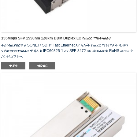
155Mbps SFP 1550nm 120km DDM Duplex LC የጨረር ማስተላለፊያ
ትራንስሴይቨሮቹ ለ SONET፣ SDH፣ Fast Ethernet እና ሌሎች የጨረር ማገናኛዎች ዲዛይን
ናቸው።የመተላለፊያ ሞጁሉ ከ IEC60825-1 እና SFF-8472 ጋር ያከብራል።ከ RoHS መስፈርት
ጋር ተኳሃኝ ነው.
ጥያቄ
ዝርዝር