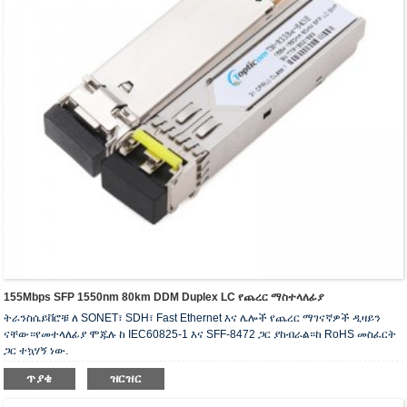
155Mbps SFP 1550nm 80km DDM Duplex LC የጨረር ማስተላለፊያ
ትራንስሴይቨሮቹ ለ SONET፣ SDH፣ Fast Ethernet እና ሌሎች የጨረር ማገናኛዎች ዲዛይን
ናቸው።የመተላለፊያ ሞጁሉ ከ IEC60825-1 እና SFF-8472 ጋር ያከብራል።ከ RoHS መስፈርት
ጋር ተኳሃኝ ነው.
ጥያቄ
ዝርዝር