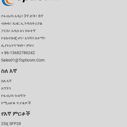
የፋብሪካ አዲር፡ 3ኛ ፎቅ፣ 6ኛ
ብሎክ፣ ሌዘር ኢንዱስትሪያል
ፓርክ፣ አዲስ እና ከፍተኛ
የቴክኖሎጂ ዞን፣ አንሻን ከተማ፣
ሊያኦኒንግ ግዛት፣ ቻይና
+ 86-13682786242
Sales01@topticom.com
ስለ እኛ
ስለ እኛ
አግኙን
የፋብሪካ ጉብኝት
የሚጠየቁ ጥያቄዎች
የእኛ ምርቶች
25ጂ SFP28