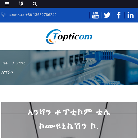
ይደውሉልን፡+86-13682786242
ቤት
አግኙን
አግኙን
አንሻን ቶፕቲኮም ቴሌ
ኮሙዩኒኬሽን ኮ.