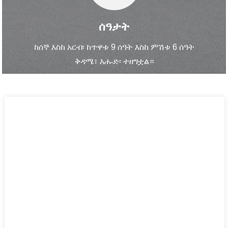
ሰዓታት
ከሰኞ እስከ አርብ፡ ከጥዋቱ 9 ሰዓት እስከ ምሽቱ 6 ሰዓት
ቅዳሜ፣ እሑድ፡ ተዘግቷል።