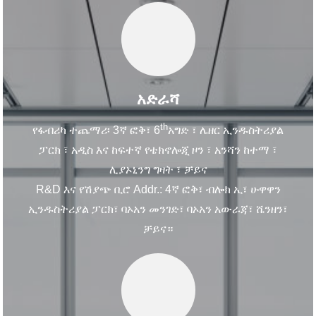
አድራሻ
th
የፋብሪካ ተጨማሪ፡ 3ኛ ፎቅ፣ 6
አግድ ፣ ሌዘር ኢንዱስትሪያል
ፓርክ ፣ አዲስ እና ከፍተኛ የቴክኖሎጂ ዞን ፣ አንሻን ከተማ ፣
ሊያኦኒንግ ግዛት ፣ ቻይና
R&D እና የሽያጭ ቢሮ Addr.: 4ኛ ፎቅ፣ ብሎክ ኢ፣ ሁዋዋን
ኢንዱስትሪያል ፓርክ፣ ባኦአን መንገድ፣ ባኦአን አውራጃ፣ ሼንዘን፣
ቻይና።