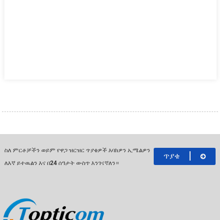
ስለ ምርቶቻችን ወይም የዋጋ ዝርዝር ጥያቄዎች እባክዎን ኢሜልዎን
ጥያቄ
ለእኛ ይተዉልን እና በ24 ሰዓታት ውስጥ እንገናኛለን።