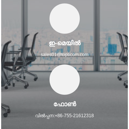
ഇ-മെയിൽ
sales01@topticom.com
ഫോൺ
വിൽപ്പന:+86-755-21612318