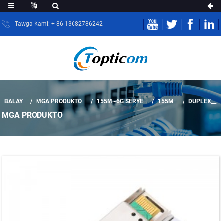
Tawga Kami: + 86-13682786242
BALAY
MGA PRODUKTO
155M~6G SERYE
155M
DUPLEX__
MGA PRODUKTO