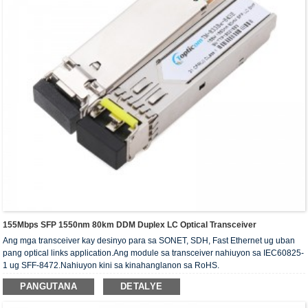
155Mbps SFP 1550nm 80km DDM Duplex LC Optical Transceiver
Ang mga transceiver kay desinyo para sa SONET, SDH, Fast Ethernet ug uban
pang optical links application.Ang module sa transceiver nahiuyon sa IEC60825-
1 ug SFF-8472.Nahiuyon kini sa kinahanglanon sa RoHS.
PANGUTANA
DETALYE