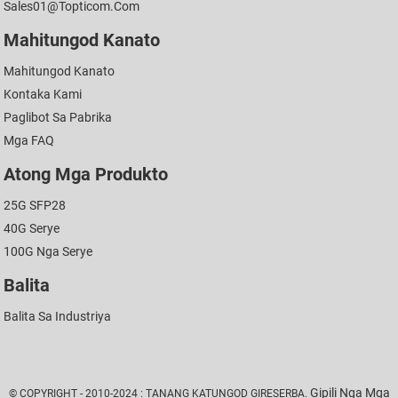
Sales01@topticom.com
Mahitungod Kanato
Mahitungod Kanato
Kontaka Kami
Paglibot Sa Pabrika
Mga FAQ
Atong Mga Produkto
25G SFP28
40G Serye
100G Nga Serye
Balita
Balita Sa Industriya
Gipili Nga Mga
© COPYRIGHT - 2010-2024 : TANANG KATUNGOD GIRESERBA.