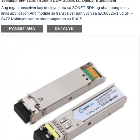
155Mbps SFP 1310nm 20km DDM Duplex LC Optical Transceiver
Ang mga transceiver kay desinyo para sa SONET, SDH ug uban pang optical
links application.Ang module sa transceiver nahiuyon sa IEC60825-1 ug SFF-
8472.Nahiuyon kini sa kinahanglanon sa RoHS.
PANGUTANA
DETALYE