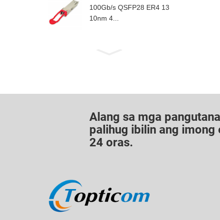
100Gb/s QSFP28 ER4 13
10nm 4...
Alang sa mga pangutana 
palihug ibilin ang imon
24 oras.