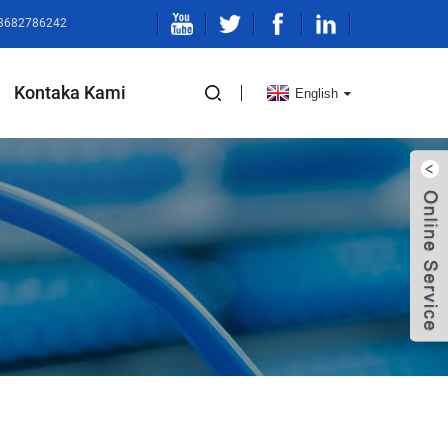
13682786242
Kontaka Kami
English