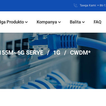
Tawga Kami: + 86-
ga Produkto
Kompanya
Balita
FAQ
155M~6G SERYE
1G
CWDM*