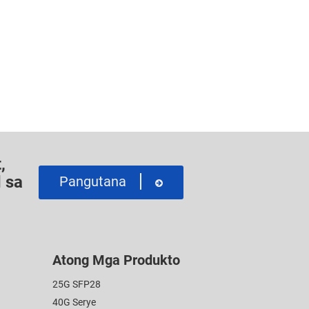
,
 sa
Pangutana
Atong Mga Produkto
25G SFP28
40G Serye