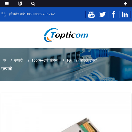
हमें कॉल करें:+86-13682786242
घर
उत्पादों
155एम~6जी सीरीज
1G
सीडब्ल्यूडीएम*
उत्पादों