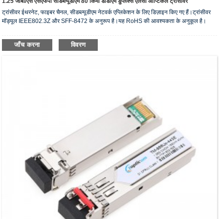
1.25 जीबी/एस एसएफपी सीडब्ल्यूडीएम 80 किमी डीडीएम डुप्लेक्स एलसी ऑप्टिकल ट्रांसीवर
ट्रांसीवर ईथरनेट, फाइबर चैनल, सीडब्ल्यूडीएम नेटवर्क एप्लिकेशन के लिए डिज़ाइन किए गए हैं।ट्रांसीवर
मॉड्यूल IEEE802.3Z और SFF-8472 के अनुरूप है।यह RoHS की आवश्यकता के अनुकूल है।
जाँच करना
विवरण