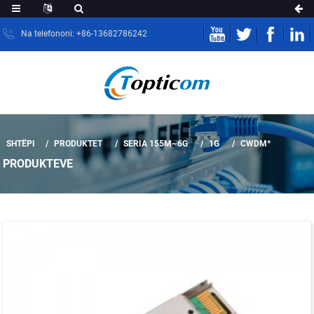
Na telefononi: +86-13682786242
SHTËPI
PRODUKTET
SERIA 155M~6G
1G
CWDM*
PRODUKTEVE