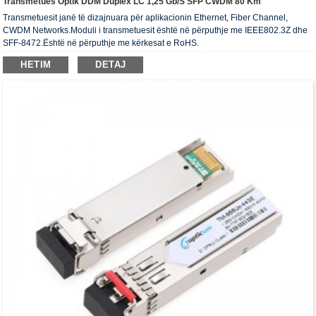
Transmetues Optik DDM Duplex LC 1,25 Gb/s SFP CWDM 80 Km
Transmetuesit janë të dizajnuara për aplikacionin Ethernet, Fiber Channel,
CWDM Networks.Moduli i transmetuesit është në përputhje me IEEE802.3Z dhe
SFF-8472.Është në përputhje me kërkesat e RoHS.
HETIM
DETAJ