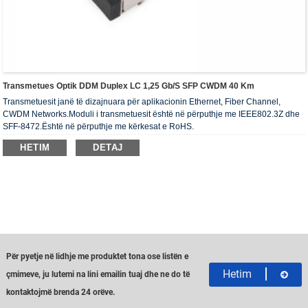
Transmetues Optik DDM Duplex LC 1,25 Gb/s SFP CWDM 40 Km
Transmetuesit janë të dizajnuara për aplikacionin Ethernet, Fiber Channel,
CWDM Networks.Moduli i transmetuesit është në përputhje me IEEE802.3Z dhe
SFF-8472.Është në përputhje me kërkesat e RoHS.
HETIM
DETAJ
Për pyetje në lidhje me produktet tona ose listën e
Hetim
çmimeve, ju lutemi na lini emailin tuaj dhe ne do të
kontaktojmë brenda 24 orëve.