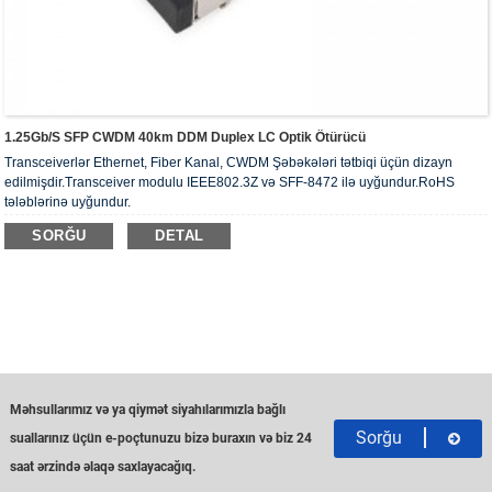
1.25Gb/s SFP CWDM 40km DDM Duplex LC Optik Ötürücü
Transceiverlər Ethernet, Fiber Kanal, CWDM Şəbəkələri tətbiqi üçün dizayn
edilmişdir.Transceiver modulu IEEE802.3Z və SFF-8472 ilə uyğundur.RoHS
tələblərinə uyğundur.
SORĞU
DETAL
Məhsullarımız və ya qiymət siyahılarımızla bağlı
Sorğu
suallarınız üçün e-poçtunuzu bizə buraxın və biz 24
saat ərzində əlaqə saxlayacağıq.