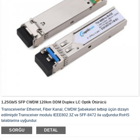
1.25Gb/s SFP CWDM 120km DDM Duplex LC Optik Ötürücü
Transceiverlər Ethernet, Fiber Kanal, CWDM Şəbəkələri tətbiqi üçün dizayn
edilmişdir.Transceiver modulu IEEE802.3Z və SFF-8472 ilə uyğundur.RoHS
tələblərinə uyğundur.
SORĞU
DETAL