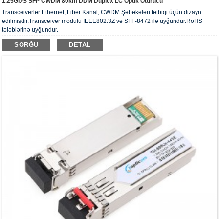
1.25Gb/s SFP CWDM 80km DDM Duplex LC Optik Ötürücü
Transceiverlər Ethernet, Fiber Kanal, CWDM Şəbəkələri tətbiqi üçün dizayn
edilmişdir.Transceiver modulu IEEE802.3Z və SFF-8472 ilə uyğundur.RoHS
tələblərinə uyğundur.
SORĞU
DETAL