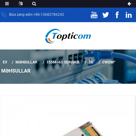
Bizə zəng edin:+86-13682786242
EV
MƏHSULLAR
155M~6G SERIYASI
1G
CWDM*
MƏHSULLAR