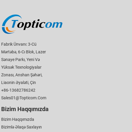
Fabrik Ünvanı: 3-Cü
Mərtəbə, 6-Cı Blok, Lazer
Sənaye Parkı, Yeni Və
Yüksək Texnologiyalar
Zonası, Anshan Şəhəri,
Liaonin Əyaləti, Çin
+86-13682786242
Sales01@topticom.com
Bizim Haqqımızda
Bizim Haqqımızda
Bizimlə Əlaqə Saxlayın