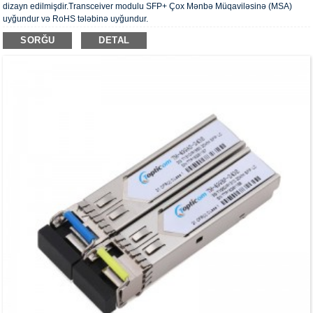
dizayn edilmişdir.Transceiver modulu SFP+ Çox Mənbə Müqaviləsinə (MSA)
uyğundur və RoHS tələbinə uyğundur.
SORĞU
DETAL