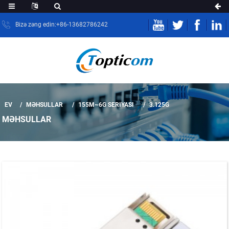
Bizə zəng edin:+86-13682786242
EV
MƏHSULLAR
155M~6G SERIYASI
3.125G
MƏHSULLAR