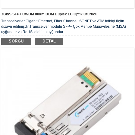
3Gb/s SFP+ CWDM 80km DDM Duplex LC Optik Ötürücü
Transceiverlər Gigabit Ethernet, Fiber Channel, SONET və ATM tətbiqi üçün
dizayn edilmişdir.Transceiver modulu SFP+ Çox Mənbə Müqaviləsinə (MSA)
uyğundur və RoHS tələbinə uyğundur.
SORĞU
DETAL