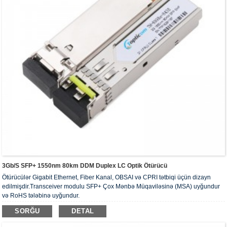
3Gb/s SFP+ 1550nm 80km DDM Duplex LC Optik Ötürücü
Ötürücülər Gigabit Ethernet, Fiber Kanal, OBSAI və CPRI tətbiqi üçün dizayn
edilmişdir.Transceiver modulu SFP+ Çox Mənbə Müqaviləsinə (MSA) uyğundur
və RoHS tələbinə uyğundur.
SORĞU
DETAL