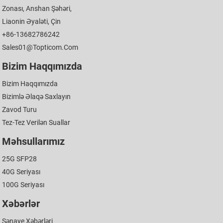
Zonası, Anshan Şəhəri,
Liaonin Əyaləti, Çin
+86-13682786242
Sales01@topticom.com
Bizim Haqqımızda
Bizim Haqqımızda
Bizimlə Əlaqə Saxlayın
Zavod Turu
Tez-Tez Verilən Suallar
Məhsullarımız
25G SFP28
40G Seriyası
100G Seriyası
Xəbərlər
Sənaye Xəbərləri