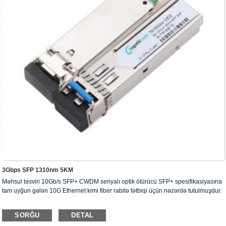
3Gbps SFP 1310nm 5KM
Məhsul təsviri 10Gb/s SFP+ CWDM seriyalı optik ötürücü SFP+ spesifikasiyasına
tam uyğun gələn 10G Ethernet kimi fiber rabitə tətbiqi üçün nəzərdə tutulmuşdur.
SORĞU
DETAL