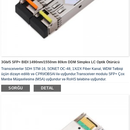
3Gb/s SFP+ BIDI 1490nm/1550nm 80km DDM Simplex LC Optik Ötürücü
Transceiverlər SDH STM-16, SONET OC-48, 1X/2X Fiber Kanal, WDM Tətbiqi
üçün dizayn edilib və CPRI/OBSAI ilə uyğundur.Transceiver modulu SFP+ Çox
Mənbə Müqaviləsinə (MSA) uyğundur və RoHS tələbinə uyğundur.
SORĞU
DETAL