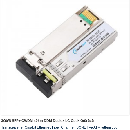
3Gb/s SFP+ CWDM 40km DDM Duplex LC Optik Ötürücü
Transceiverlər Gigabit Ethernet, Fiber Channel, SONET və ATM tətbiqi üçün