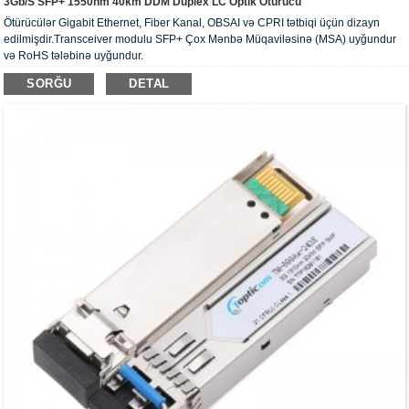
3Gb/s SFP+ 1550nm 40km DDM Duplex LC Optik Ötürücü
Ötürücülər Gigabit Ethernet, Fiber Kanal, OBSAI və CPRI tətbiqi üçün dizayn
edilmişdir.Transceiver modulu SFP+ Çox Mənbə Müqaviləsinə (MSA) uyğundur
və RoHS tələbinə uyğundur.
SORĞU
DETAL