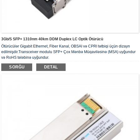
3Gb/s SFP+ 1310nm 40km DDM Duplex LC Optik Ötürücü
Ötürücülər Gigabit Ethernet, Fiber Kanal, OBSAI və CPRI tətbiqi üçün dizayn
edilmişdir.Transceiver modulu SFP+ Çox Mənbə Müqaviləsinə (MSA) uyğundur
və RoHS tələbinə uyğundur.
SORĞU
DETAL