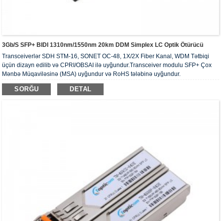
3Gb/s SFP+ BIDI 1310nm/1550nm 20km DDM Simplex LC Optik Ötürücü
Transceiverlər SDH STM-16, SONET OC-48, 1X/2X Fiber Kanal, WDM Tətbiqi
üçün dizayn edilib və CPRI/OBSAI ilə uyğundur.Transceiver modulu SFP+ Çox
Mənbə Müqaviləsinə (MSA) uyğundur və RoHS tələbinə uyğundur.
SORĞU
DETAL