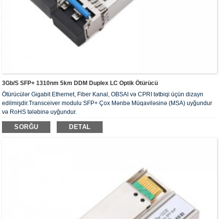
3Gb/s SFP+ 1310nm 5km DDM Duplex LC Optik Ötürücü
Ötürücülər Gigabit Ethernet, Fiber Kanal, OBSAI və CPRI tətbiqi üçün dizayn
edilmişdir.Transceiver modulu SFP+ Çox Mənbə Müqaviləsinə (MSA) uyğundur
və RoHS tələbinə uyğundur.
SORĞU
DETAL