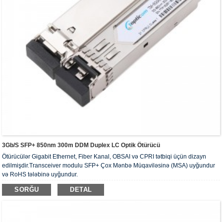
3Gb/s SFP+ 850nm 300m DDM Duplex LC Optik Ötürücü
Ötürücülər Gigabit Ethernet, Fiber Kanal, OBSAI və CPRI tətbiqi üçün dizayn
edilmişdir.Transceiver modulu SFP+ Çox Mənbə Müqaviləsinə (MSA) uyğundur
və RoHS tələbinə uyğundur.
SORĞU
DETAL