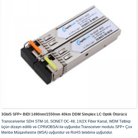
3Gb/s SFP+ BIDI 1490nm/1550nm 40km DDM Simplex LC Optik Ötürücü
Transceiverlər SDH STM-16, SONET OC-48, 1X/2X Fiber Kanal, WDM Tətbiqi
üçün dizayn edilib və CPRI/OBSAI ilə uyğundur.Transceiver modulu SFP+ Çox
Mənbə Müqaviləsinə (MSA) uyğundur və RoHS tələbinə uyğundur.