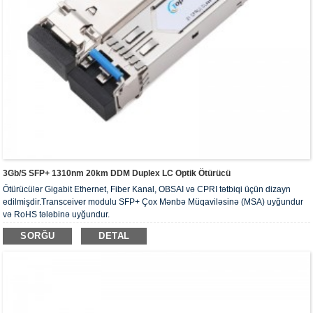
3Gb/s SFP+ 1310nm 20km DDM Duplex LC Optik Ötürücü
Ötürücülər Gigabit Ethernet, Fiber Kanal, OBSAI və CPRI tətbiqi üçün dizayn
edilmişdir.Transceiver modulu SFP+ Çox Mənbə Müqaviləsinə (MSA) uyğundur
və RoHS tələbinə uyğundur.
SORĞU
DETAL