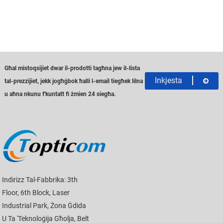
Għal mistoqsijiet dwar il-prodotti tagħna jew il-lista
Inkjesta
tal-prezzijiet, jekk jogħġbok ħalli l-email tiegħek lilna
u aħna nkunu f'kuntatt fi żmien 24 siegħa.
Indirizz Tal-Fabbrika: 3th
Floor, 6th Block, Laser
Industrial Park, Żona Ġdida
U Ta 'teknoloġija Għolja, Belt