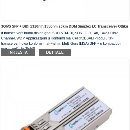
3Gb/s SFP + BIDI 1310nm/1550nm 20km DDM Simplex LC Transceiver Ottiku
It-transceivers huma disinn għal SDH STM-16, SONET OC-48, 1X/2X Fibre
Channel, WDM Applikazzjoni u Konformi ma' CPRI/OBSAI.Il-modulu tat-
transceiver huwa konformi mal-Ftehim Multi-Sors (MSA) SFP + u kompatibbli
mar-rekwiżit ta 'RoHS.
INKJESTA
DETTALL