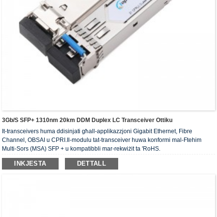
3Gb/s SFP+ 1310nm 20km DDM Duplex LC Transceiver Ottiku
It-transceivers huma ddisinjati għall-applikazzjoni Gigabit Ethernet, Fibre
Channel, OBSAI u CPRI.Il-modulu tat-transceiver huwa konformi mal-Ftehim
Multi-Sors (MSA) SFP + u kompatibbli mar-rekwiżit ta 'RoHS.
INKJESTA
DETTALL