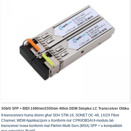
3Gb/s SFP + BIDI 1490nm/1550nm 40km DDM Simplex LC Transceiver Ottiku
It-transceivers huma disinn għal SDH STM-16, SONET OC-48, 1X/2X Fibre
Channel, WDM Applikazzjoni u Konformi ma' CPRI/OBSAI.Il-modulu tat-
transceiver huwa konformi mal-Ftehim Multi-Sors (MSA) SFP + u kompatibbli