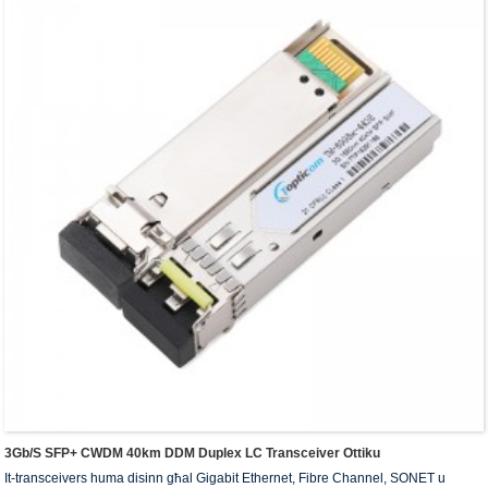
3Gb/s SFP+ CWDM 40km DDM Duplex LC Transceiver Ottiku
It-transceivers huma disinn għal Gigabit Ethernet, Fibre Channel, SONET u