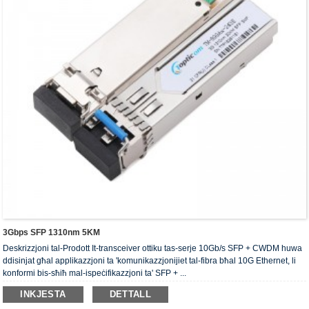
3Gbps SFP 1310nm 5KM
Deskrizzjoni tal-Prodott It-transceiver ottiku tas-serje 10Gb/s SFP + CWDM huwa
ddisinjat għal applikazzjoni ta 'komunikazzjonijiet tal-fibra bħal 10G Ethernet, li
konformi bis-sħiħ mal-ispeċifikazzjoni ta' SFP + ...
INKJESTA
DETTALL