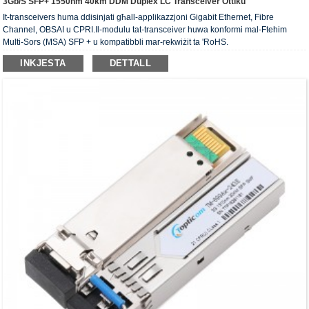
3Gb/s SFP+ 1550nm 40km DDM Duplex LC Transceiver Ottiku
It-transceivers huma ddisinjati għall-applikazzjoni Gigabit Ethernet, Fibre
Channel, OBSAI u CPRI.Il-modulu tat-transceiver huwa konformi mal-Ftehim
Multi-Sors (MSA) SFP + u kompatibbli mar-rekwiżit ta 'RoHS.
INKJESTA
DETTALL