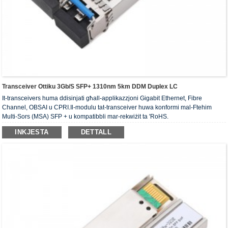
Transceiver Ottiku 3Gb/s SFP+ 1310nm 5km DDM Duplex LC
It-transceivers huma ddisinjati għall-applikazzjoni Gigabit Ethernet, Fibre
Channel, OBSAI u CPRI.Il-modulu tat-transceiver huwa konformi mal-Ftehim
Multi-Sors (MSA) SFP + u kompatibbli mar-rekwiżit ta 'RoHS.
INKJESTA
DETTALL