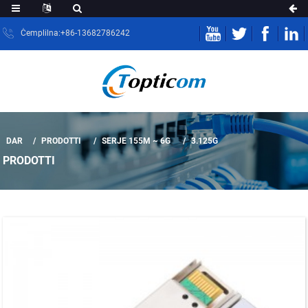
Ċemplilna:+86-13682786242
DAR
PRODOTTI
SERJE 155M ~ 6G
3.125G
PRODOTTI