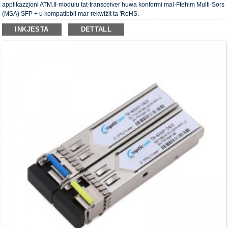
applikazzjoni ATM.Il-modulu tat-transceiver huwa konformi mal-Ftehim Multi-Sors
(MSA) SFP + u kompatibbli mar-rekwiżit ta 'RoHS.
INKJESTA
DETTALL