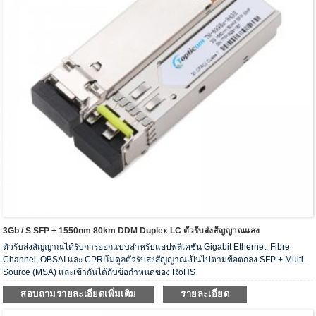
3Gb / S SFP + 1550nm 80km DDM Duplex LC ตัวรับส่งสัญญาณแสง
ตัวรับส่งสัญญาณได้รับการออกแบบสำหรับแอปพลิเคชัน Gigabit Ethernet, Fibre
Channel, OBSAI และ CPRIโมดูลตัวรับส่งสัญญาณเป็นไปตามข้อตกลง SFP + Multi-
Source (MSA) และเข้ากันได้กับข้อกำหนดของ RoHS
สอบถามรายละเอียดเพิ่มเติม
รายละเอียด