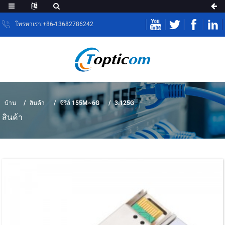
โทรหาเรา:+86-13682786242
บ้าน
สินค้า
ซีรี่ส์ 155M~6G
3.125G
สินค้า