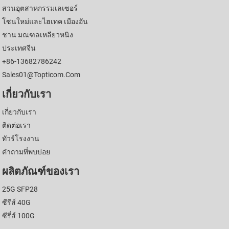
สวนอุตสาหกรรมเลเซอร์
โซนใหม่และไฮเทค เมืองอัน
ชาน มณฑลเหลียวหนิง
ประเทศจีน
+86-13682786242
Sales01@topticom.com
เกี่ยวกับเรา
เกี่ยวกับเรา
ติดต่อเรา
ทัวร์โรงงาน
คำถามที่พบบ่อย
ผลิตภัณฑ์ของเรา
25G SFP28
ซีรีส์ 40G
ซีรี่ส์ 100G