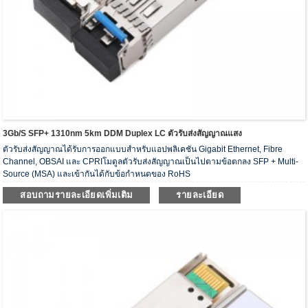
3Gb/s SFP+ 1310nm 5km DDM Duplex LC ตัวรับส่งสัญญาณแสง
ตัวรับส่งสัญญาณได้รับการออกแบบสำหรับแอปพลิเคชัน Gigabit Ethernet, Fibre
Channel, OBSAI และ CPRIโมดูลตัวรับส่งสัญญาณเป็นไปตามข้อตกลง SFP + Multi-
Source (MSA) และเข้ากันได้กับข้อกำหนดของ RoHS
สอบถามรายละเอียดเพิ่มเติม
รายละเอียด