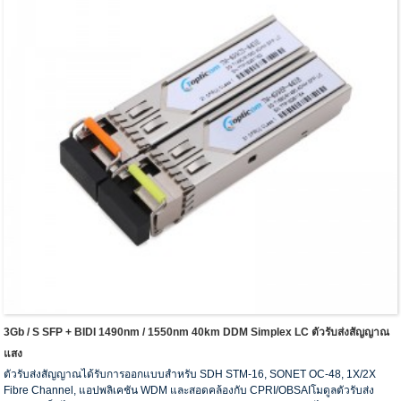
3Gb / S SFP + BIDI 1490nm / 1550nm 40km DDM Simplex LC ตัวรับส่งสัญญาณ
แสง
ตัวรับส่งสัญญาณได้รับการออกแบบสำหรับ SDH STM-16, SONET OC-48, 1X/2X
Fibre Channel, แอปพลิเคชัน WDM และสอดคล้องกับ CPRI/OBSAIโมดูลตัวรับส่ง