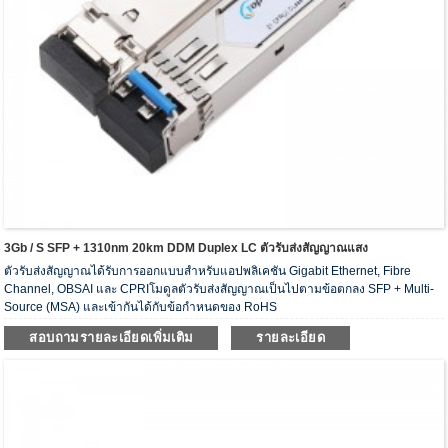
3Gb / S SFP + 1310nm 20km DDM Duplex LC ตัวรับส่งสัญญาณแสง
ตัวรับส่งสัญญาณได้รับการออกแบบสำหรับแอปพลิเคชัน Gigabit Ethernet, Fibre
Channel, OBSAI และ CPRIโมดูลตัวรับส่งสัญญาณเป็นไปตามข้อตกลง SFP + Multi-
Source (MSA) และเข้ากันได้กับข้อกำหนดของ RoHS
สอบถามรายละเอียดเพิ่มเติม
รายละเอียด