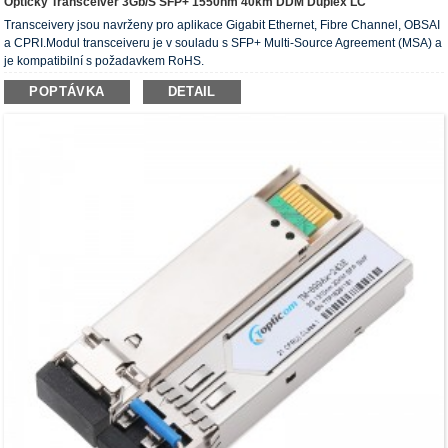
Optický Transceiver 3Gb/s SFP+ 1550nm 40km DDM Duplex LC
Transceivery jsou navrženy pro aplikace Gigabit Ethernet, Fibre Channel, OBSAI
a CPRI.Modul transceiveru je v souladu s SFP+ Multi-Source Agreement (MSA) a
je kompatibilní s požadavkem RoHS.
POPTÁVKA
DETAIL