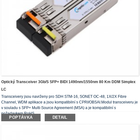
Optický Transceiver 3Gb/s SFP+ BIDI 1490nm/1550nm 80 Km DDM Simplex
LC
Transceivery jsou navrženy pro SDH STM-16, SONET OC-48, 1X/2X Fibre
Channel, WDM aplikace a jsou kompatibilní s CPRI/OBSAI.Modul transceiveru je
v souladu s SFP+ Multi-Source Agreement (MSA) a je kompatibilní s
požadavkem RoHS.
POPTÁVKA
DETAIL