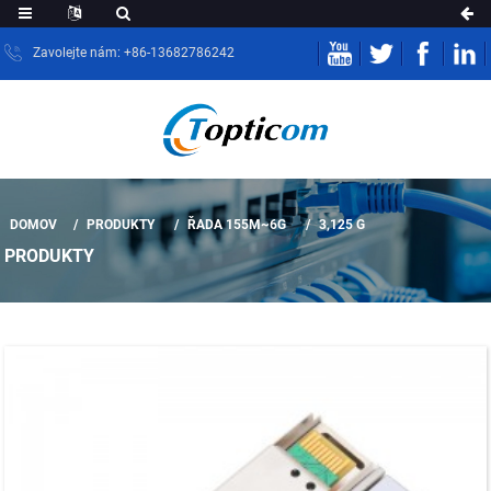
Zavolejte nám: +86-13682786242
DOMOV
PRODUKTY
ŘADA 155M~6G
3,125 G
PRODUKTY