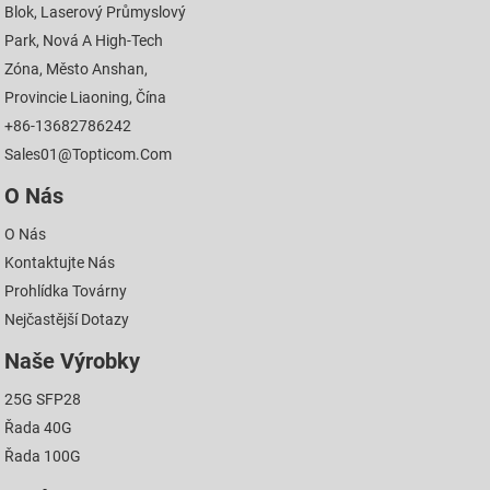
Blok, Laserový Průmyslový
Park, Nová A High-Tech
Zóna, Město Anshan,
Provincie Liaoning, Čína
+86-13682786242
Sales01@topticom.com
O Nás
O Nás
Kontaktujte Nás
Prohlídka Továrny
Nejčastější Dotazy
Naše Výrobky
25G SFP28
Řada 40G
Řada 100G