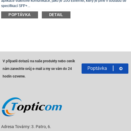
aplikace vláknové komunikace, jako je 10G Ethernet, který je plně v souladu se
specifikací SFP+...
POPTÁVKA
DETAIL
V případě dotazů na naše produkty nebo ceník
Poptávka
nám zanechte svůj e-mail a my se vám do 24
hodin ozveme.
Adresa Továrny: 3. Patro, 6.