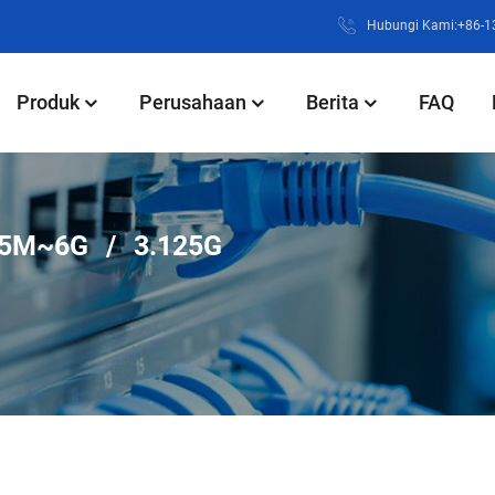
Hubungi Kami:+86-
Produk
Perusahaan
Berita
FAQ
55M~6G
3.125G