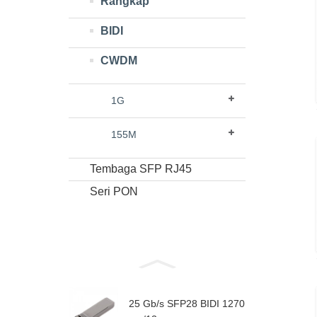
Rangkap
BIDI
CWDM
1G
155M
Tembaga SFP RJ45
Seri PON
25 Gb/s SFP28 BIDI 1270