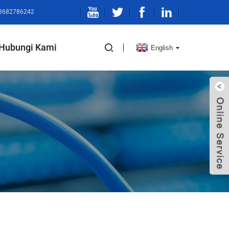
13682786242
Hubungi Kami
English