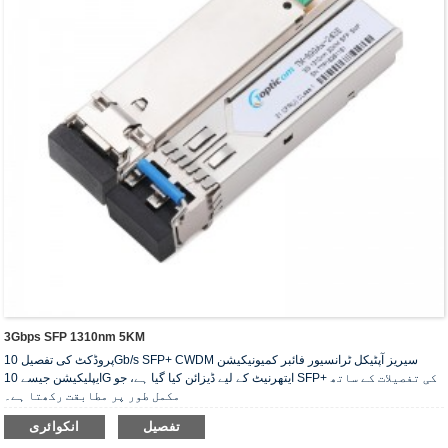
3Gbps SFP 1310nm 5KM
پروڈکٹ کی تفصیل 10Gb/s SFP+ CWDM سیریز آپٹیکل ٹرانسیور فائبر کمیونیکیشن
ایپلیکیشن جیسے 10G ایتھرنیٹ کے لیے ڈیزائن کیا گیا ہے، جو SFP+ کی تفصیلات کے ساتھ
مکمل طور پر مطابقت رکھتا ہے۔
تفصیل
انکوائری