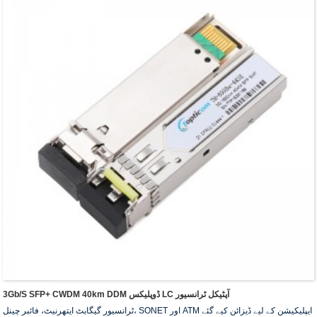
3Gb/s SFP+ CWDM 40km DDM ڈوپلیکس LC آپٹیکل ٹرانسیور
ٹرانسیور گیگابٹ ایتھرنیٹ، فائبر چینل، SONET اور ATM ایپلیکیشن کے لیے ڈیزائن کیے گئے