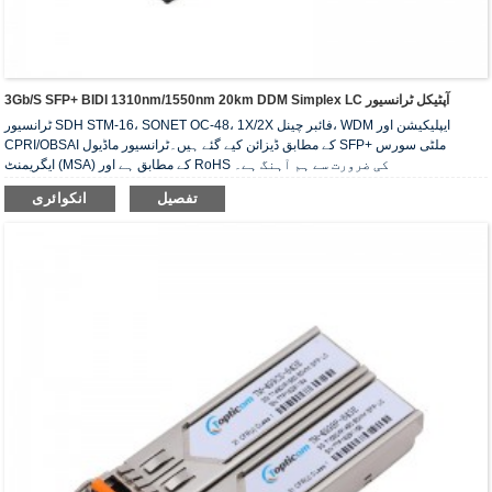
3Gb/s SFP+ BIDI 1310nm/1550nm 20km DDM Simplex LC آپٹیکل ٹرانسیور
ٹرانسیور SDH STM-16، SONET OC-48، 1X/2X فائبر چینل، WDM ایپلیکیشن اور
CPRI/OBSAI کے مطابق ڈیزائن کیے گئے ہیں۔ٹرانسیور ماڈیول SFP+ ملٹی سورس
ایگریمنٹ (MSA) کے مطابق ہے اور RoHS کی ضرورت سے ہم آہنگ ہے۔
تفصیل
انکوائری