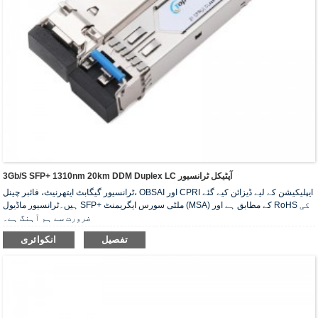
3Gb/s SFP+ 1310nm 20km DDM Duplex LC آپٹیکل ٹرانسیور
ٹرانسیور گیگابٹ ایتھرنیٹ، فائبر چینل، OBSAI اور CPRI ایپلیکیشن کے لیے ڈیزائن کیے گئے
ہیں۔ٹرانسیور ماڈیول SFP+ ملٹی سورس ایگریمنٹ (MSA) کے مطابق ہے اور RoHS کی
ضرورت سے ہم آہنگ ہے۔
تفصیل
انکوائری