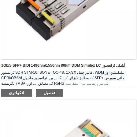
3Gb/s SFP+ BIDI 1490nm/1550nm 80km DDM Simplex LC آپٹیکل ٹرانسیور
ٹرانسیور SDH STM-16، SONET OC-48، 1X/2X فائبر چینل، WDM ایپلیکیشن اور
CPRI/OBSAI کے مطابق ڈیزائن کیے گئے ہیں۔ٹرانسیور ماڈیول SFP+ ملٹی سورس
ایگریمنٹ (MSA) کے مطابق ہے اور RoHS کی ضرورت سے ہم آہنگ ہے۔
تفصیل
انکوائری