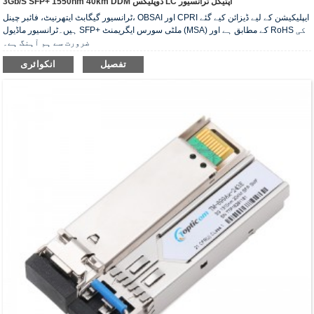
3Gb/s SFP+ 1550nm 40km DDM ڈوپلیکس LC آپٹیکل ٹرانسیور
ٹرانسیور گیگابٹ ایتھرنیٹ، فائبر چینل، OBSAI اور CPRI ایپلیکیشن کے لیے ڈیزائن کیے گئے
ہیں۔ٹرانسیور ماڈیول SFP+ ملٹی سورس ایگریمنٹ (MSA) کے مطابق ہے اور RoHS کی
ضرورت سے ہم آہنگ ہے۔
تفصیل
انکوائری