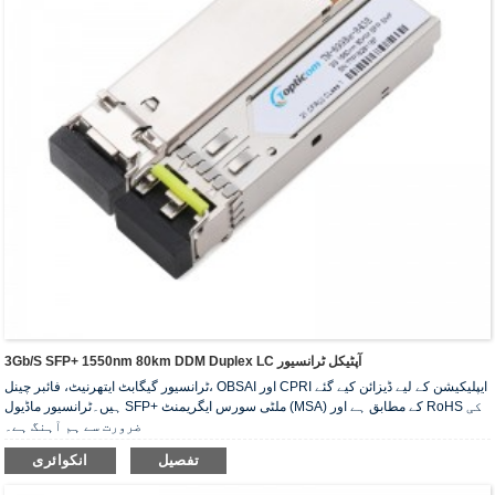
3Gb/s SFP+ 1550nm 80km DDM Duplex LC آپٹیکل ٹرانسیور
ٹرانسیور گیگابٹ ایتھرنیٹ، فائبر چینل، OBSAI اور CPRI ایپلیکیشن کے لیے ڈیزائن کیے گئے
ہیں۔ٹرانسیور ماڈیول SFP+ ملٹی سورس ایگریمنٹ (MSA) کے مطابق ہے اور RoHS کی
ضرورت سے ہم آہنگ ہے۔
تفصیل
انکوائری