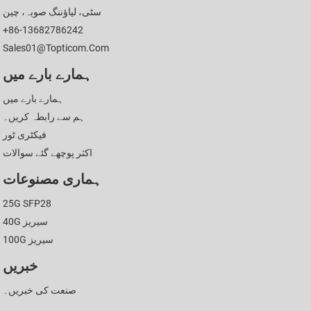
سٹی، لیاؤننگ صوبہ، چین
+86-13682786242
Sales01@topticom.com
ہمارے بارے میں
ہمارے بارے میں
ہم سے رابطہ کریں۔
فیکٹری ٹور
اکثر پوچھے گئے سوالات
ہماری مصنوعات
25G SFP28
40G سیریز
100G سیریز
خبریں
صنعت کی خبریں۔