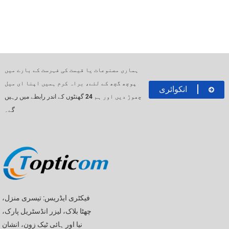
ہماری مصنوعات یا قیمت کی فہرست کے بارے میں
پوچھ گچھ کے لئے، براہ کرم ہمیں اپنا ای میل
انکوائری
چھوڑ دیں اور ہم 24 گھنٹوں کے اندر رابطے میں رہیں
گے۔
فیکٹری ایڈریس: تیسری منزل،
چھٹا بلاک، لیزر انڈسٹریل پارک،
نیا اور ہائی ٹیک زون، انشان