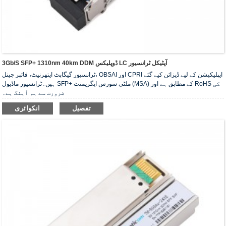
3Gb/s SFP+ 1310nm 40km DDM ڈوپلیکس LC آپٹیکل ٹرانسیور
ٹرانسیور گیگابٹ ایتھرنیٹ، فائبر چینل، OBSAI اور CPRI ایپلیکیشن کے لیے ڈیزائن کیے گئے
ہیں۔ٹرانسیور ماڈیول SFP+ ملٹی سورس ایگریمنٹ (MSA) کے مطابق ہے اور RoHS کی
ضرورت سے ہم آہنگ ہے۔
تفصیل
انکوائری