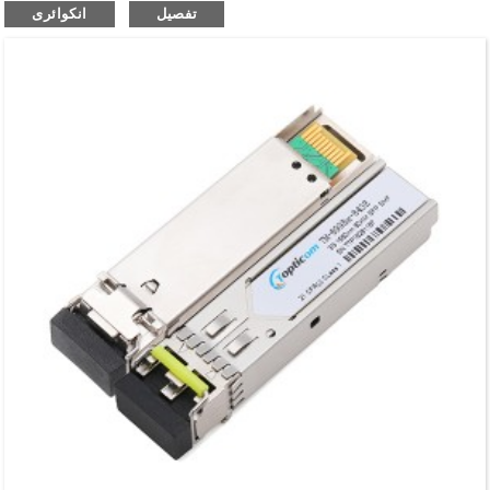
تفصیل
انکوائری