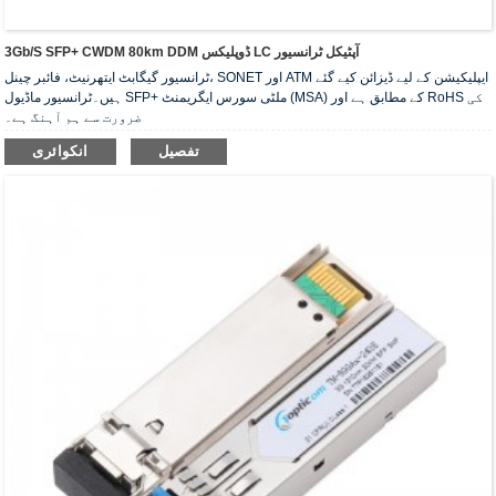
3Gb/s SFP+ CWDM 80km DDM ڈوپلیکس LC آپٹیکل ٹرانسیور
ٹرانسیور گیگابٹ ایتھرنیٹ، فائبر چینل، SONET اور ATM ایپلیکیشن کے لیے ڈیزائن کیے گئے
ہیں۔ٹرانسیور ماڈیول SFP+ ملٹی سورس ایگریمنٹ (MSA) کے مطابق ہے اور RoHS کی
ضرورت سے ہم آہنگ ہے۔
تفصیل
انکوائری