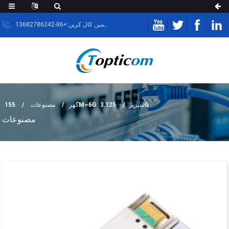
ہمیں کال کریں:+86-13682786242
3.125G
155M~6G سیریز
گھر
مصنوعات
مصنوعات