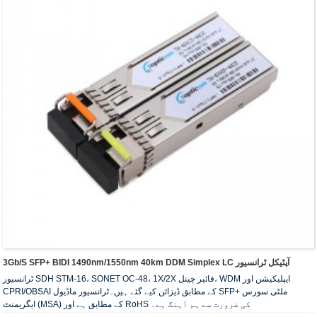
3Gb/s SFP+ BIDI 1490nm/1550nm 40km DDM Simplex LC آپٹیکل ٹرانسیور
ٹرانسیور SDH STM-16، SONET OC-48، 1X/2X فائبر چینل، WDM ایپلیکیشن اور
CPRI/OBSAI کے مطابق ڈیزائن کیے گئے ہیں۔ٹرانسیور ماڈیول SFP+ ملٹی سورس
ایگریمنٹ (MSA) کے مطابق ہے اور RoHS کی ضرورت سے ہم آہنگ ہے۔