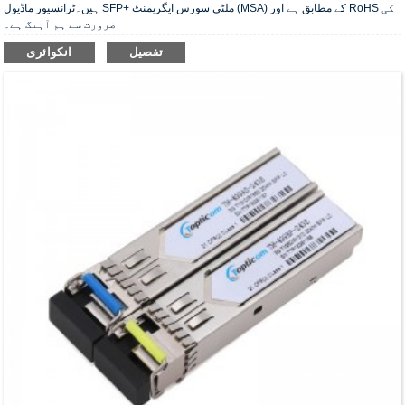
ہیں۔ٹرانسیور ماڈیول SFP+ ملٹی سورس ایگریمنٹ (MSA) کے مطابق ہے اور RoHS کی
ضرورت سے ہم آہنگ ہے۔
تفصیل
انکوائری