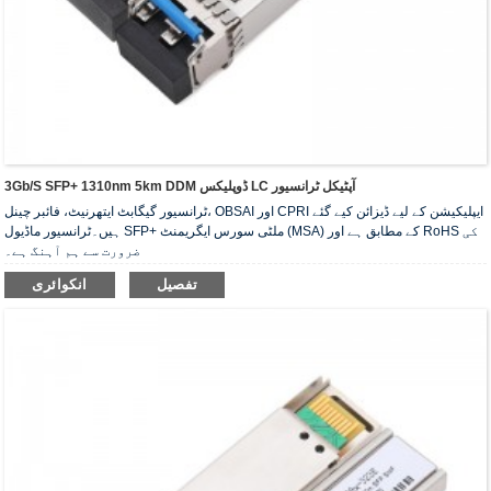
3Gb/s SFP+ 1310nm 5km DDM ڈوپلیکس LC آپٹیکل ٹرانسیور
ٹرانسیور گیگابٹ ایتھرنیٹ، فائبر چینل، OBSAI اور CPRI ایپلیکیشن کے لیے ڈیزائن کیے گئے
ہیں۔ٹرانسیور ماڈیول SFP+ ملٹی سورس ایگریمنٹ (MSA) کے مطابق ہے اور RoHS کی
ضرورت سے ہم آہنگ ہے۔
تفصیل
انکوائری