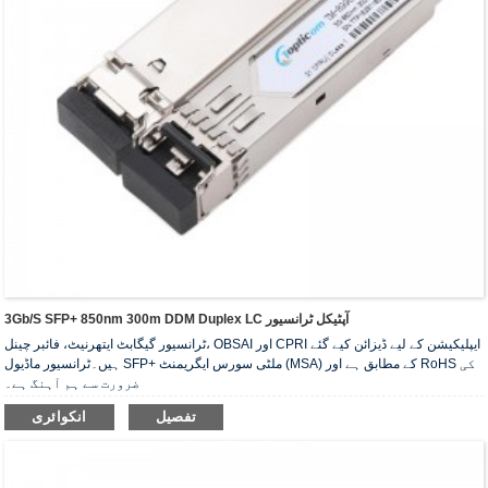
3Gb/s SFP+ 850nm 300m DDM Duplex LC آپٹیکل ٹرانسیور
ٹرانسیور گیگابٹ ایتھرنیٹ، فائبر چینل، OBSAI اور CPRI ایپلیکیشن کے لیے ڈیزائن کیے گئے
ہیں۔ٹرانسیور ماڈیول SFP+ ملٹی سورس ایگریمنٹ (MSA) کے مطابق ہے اور RoHS کی
ضرورت سے ہم آہنگ ہے۔
تفصیل
انکوائری