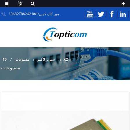
ہمیں کال کریں:+86-13682786242
مصنوعات
گھر
10G سیریز
X2
مصنوعات