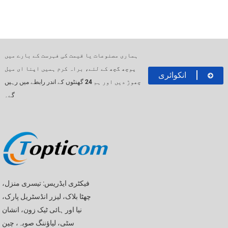
ہماری مصنوعات یا قیمت کی فہرست کے بارے میں
پوچھ گچھ کے لئے، براہ کرم ہمیں اپنا ای میل
انکوائری
چھوڑ دیں اور ہم 24 گھنٹوں کے اندر رابطے میں رہیں
گے۔
فیکٹری ایڈریس: تیسری منزل،
چھٹا بلاک، لیزر انڈسٹریل پارک،
نیا اور ہائی ٹیک زون، انشان
سٹی، لیاؤننگ صوبہ، چین