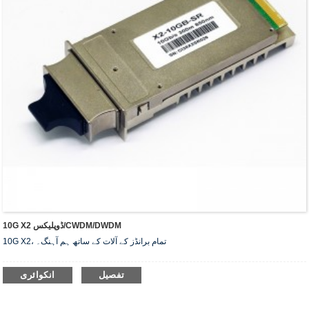
10G X2 ڈوپلیکس/CWDM/DWDM
10G X2، تمام برانڈز کے آلات کے ساتھ ہم آہنگ۔
تفصیل
انکوائری