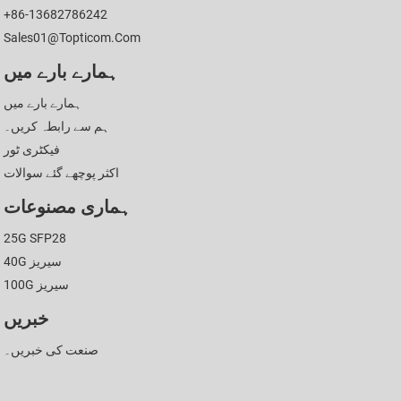
+86-13682786242
Sales01@topticom.com
ہمارے بارے میں
ہمارے بارے میں
ہم سے رابطہ کریں۔
فیکٹری ٹور
اکثر پوچھے گئے سوالات
ہماری مصنوعات
25G SFP28
40G سیریز
100G سیریز
خبریں
صنعت کی خبریں۔