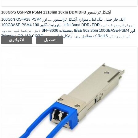
100Gb/s QSFP28 PSM4 1310nm 10km DDM DFB آپٹیکل ٹرانسیور
100Gb/s QSFP28 PSM4 ایک چار چینل، پلگ ایبل، متوازی آپٹیکل ٹرانسیور ہے اور
100GBASE-PSM4 اور 100G ایتھرنیٹ، InfiniBand DDR، EDR ایپلیکیشنز کے لیے
ڈیزائن کیا گیا ہے۔وہ SFF-8636 تفصیلات، IEEE 802.3bm 100GBASE-PSM4 اور
Telcordia GR-468-CORE کے مطابق ہیں۔آپٹیکل ٹرانسسیورز RoHS کی ضرورت کی
تفصیل
انکوائری
تعمیل کرتے ہیں۔