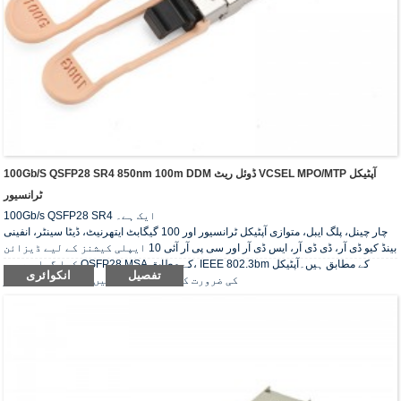
100Gb/s QSFP28 SR4 850nm 100m DDM ڈوئل ریٹ VCSEL MPO/MTP آپٹیکل
ٹرانسیور
100Gb/s QSFP28 SR4 ایک ہے۔
چار چینل، پلگ ایبل، متوازی آپٹیکل ٹرانسیور اور 100 گیگابٹ ایتھرنیٹ، ڈیٹا سینٹر، انفینی
بینڈ کیو ڈی آر، ڈی ڈی آر، ایس ڈی آر اور سی پی آر آئی 10 ایپلی کیشنز کے لیے ڈیزائن
کیا گیا ہے۔وہ QSFP28 MSA کے مطابق، IEEE 802.3bm کے مطابق ہیں۔آپٹیکل
تفصیل
انکوائری
ٹرانسیور RoHS-6 کی ضرورت کی تعمیل کرتے ہیں۔