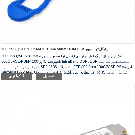
100Gb/s QSFP28 PSM4 1310nm 500m DDM DFB آپٹیکل ٹرانسیور
100Gb/s QSFP28 PSM4 ایک چار چینل، پلگ ایبل، متوازی آپٹیکل ٹرانسیور ہے اور
100GBASE-PSM4 اور 100G ایتھرنیٹ، InfiniBand DDR، EDR ایپلیکیشنز کے لیے
ڈیزائن کیا گیا ہے۔وہ SFF-8636 تفصیلات، IEEE 802.3bm 100GBASE-PSM4 اور
Telcordia GR-468-CORE کے مطابق ہیں۔آپٹیکل ٹرانسسیورز RoHS کی ضرورت کی
تفصیل
انکوائری
تعمیل کرتے ہیں۔