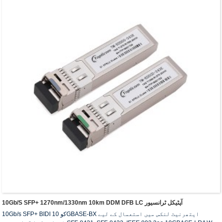
10Gb/s SFP+ 1270nm/1330nm 10km DDM DFB LC آپٹیکل ٹرانسیور
10Gb/s SFP+ BIDI کو 10GBASE-BX ایتھرنیٹ لنکس میں استعمال کے لیے