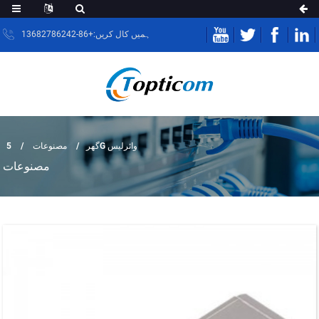
ہمیں کال کریں:+86-13682786242
5G وائرلیس
گھر
مصنوعات
مصنوعات