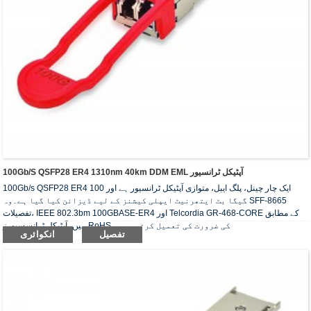
100Gb/s QSFP28 ER4 1310nm 40km DDM EML آپٹیکل ٹرانسیور
100Gb/s QSFP28 ER4 ایک چار چینل، پلگ ایبل، متوازی آپٹیکل ٹرانسیور ہے اور 100
گیگا بٹ ایتھرنیٹ ایپلی کیشنز کے لیے ڈیزائن کیا گیا ہے۔وہ SFF-8665
تفصیلات، IEEE 802.3bm 100GBASE-ER4 اور Telcordia GR-468-CORE کے مطابق
ہیں۔آپٹیکل ٹرانسسیورز RoHS کی ضرورت کی تعمیل کرتے ہیں۔
تفصیل
انکوائری