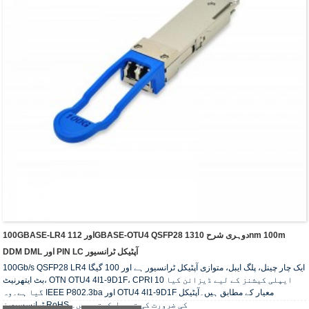
100GBASE-LR4 اور 112GBASE-OTU4 QSFP28 دوہری شرح 1310nm 100m
DDM DML اور PIN LC آپٹیکل ٹرانسیور
100Gb/s QSFP28 LR4 ایک چار چینل، پلگ ایبل، متوازی آپٹیکل ٹرانسیور ہے اور 100 گیگا
بٹ ایتھرنیٹ، OTN OTU4 4I1-9D1F، CPRI 10 ایپلی کیشنز کے لیے ڈیزائن کیا
گیا ہے۔وہ IEEE P802.3ba اور OTU4 4I1-9D1F معیار کے مطابق ہیں۔آپٹیکل
ٹرانسسیورز RoHS کی ضرورت کی تعمیل کرتے ہیں۔