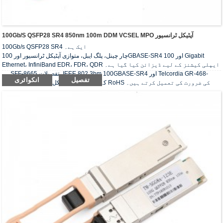
100Gb/s QSFP28 SR4 850nm 100m DDM VCSEL MPO آپٹیکل ٹرانسیور
100Gb/s QSFP28 SR4 ایک ہے۔
چار چینل، پلگ ایبل، متوازی آپٹیکل ٹرانسیور اور 100GBASE-SR4 اور 100 Gigabit
Ethernet، InfiniBand EDR، FDR، QDR ایپلی کیشنز کے لیے ڈیزائن کیا گیا ہے۔
وہ SFF-8665 تفصیلات، IEEE 802.3bm 100GBASE-SR4 اور Telcordia GR-468-
تفصیل
انکوائری
CORE کے مطابق ہیں۔آپٹیکل ٹرانسسیورز RoHS کی ضرورت کی تعمیل کرتے ہیں۔