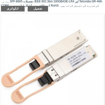
ہے۔وہ SFF-8665 تفصیلات، IEEE 802.3bm 100GBASE-LR4 اور Telcordia GR-468-
CORE کے مطابق ہیں۔آپٹیکل ٹرانسسیورز RoHS کی ضرورت کی تعمیل کرتے ہیں۔
تفصیل
انکوائری