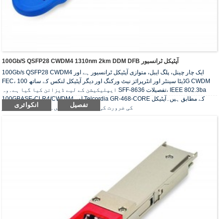
100Gb/s QSFP28 CWDM4 1310nm 2km DDM DFB آپٹیکل ٹرانسیور
100Gb/s QSFP28 CWDM4 ایک چار چینل، پلگ ایبل، متوازی آپٹیکل ٹرانسیور ہے اور
FEC، ڈیٹا سینٹر اور انٹرپرائز نیٹ ورکنگ اور دیگر آپٹیکل لنکس کے ساتھ 100G CWDM
ایپلیکیشن کے لیے ڈیزائن کیا گیا ہے۔وہ SFF-8636 تفصیلات، IEEE 802.3ba
100GBASE-CLR4/CWDM4 اور Telcordia GR-468-CORE کے مطابق ہیں۔آپٹیکل
تفصیل
انکوائری
ٹرانسسیورز RoHS کی ضرورت کی تعمیل کرتے ہیں۔