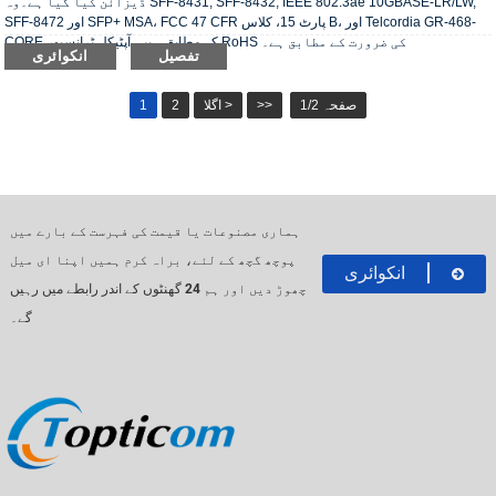
ڈیزائن کیا گیا ہے۔وہ SFF-8431, SFF-8432, IEEE 802.3ae 10GBASE-LR/LW,
SFF-8472 اور SFP+ MSA، FCC 47 CFR پارٹ 15، کلاس B، اور Telcordia GR-468-
CORE کے مطابق ہیں۔آپٹیکل ٹرانسیور RoHS کی ضرورت کے مطابق ہے۔
تفصیل
انکوائری
صفحہ 1/2
>>
اگلا >
2
1
ہماری مصنوعات یا قیمت کی فہرست کے بارے میں
پوچھ گچھ کے لئے، براہ کرم ہمیں اپنا ای میل
انکوائری
چھوڑ دیں اور ہم 24 گھنٹوں کے اندر رابطے میں رہیں
گے۔