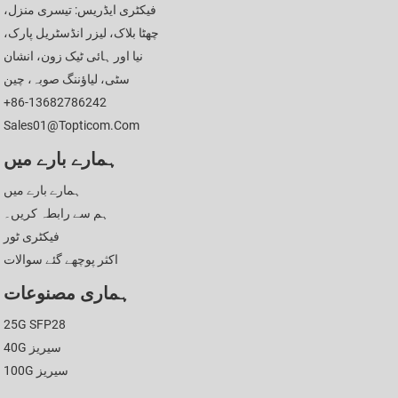
فیکٹری ایڈریس: تیسری منزل،
چھٹا بلاک، لیزر انڈسٹریل پارک،
نیا اور ہائی ٹیک زون، انشان
سٹی، لیاؤننگ صوبہ، چین
+86-13682786242
Sales01@topticom.com
ہمارے بارے میں
ہمارے بارے میں
ہم سے رابطہ کریں۔
فیکٹری ٹور
اکثر پوچھے گئے سوالات
ہماری مصنوعات
25G SFP28
40G سیریز
100G سیریز