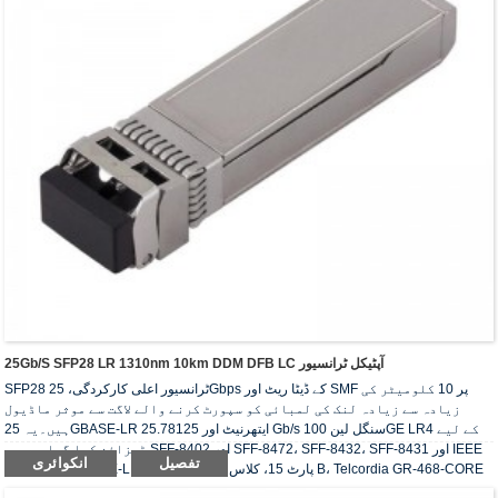
25Gb/s SFP28 LR 1310nm 10km DDM DFB LC آپٹیکل ٹرانسیور
SFP28 ٹرانسیور اعلی کارکردگی، 25Gbps کے ڈیٹا ریٹ اور SMF پر 10 کلومیٹر کی
زیادہ سے زیادہ لنک کی لمبائی کو سپورٹ کرنے والے لاگت سے موثر ماڈیول
ہیں۔یہ 25GBASE-LR ایتھرنیٹ اور 25.78125 Gb/s سنگل لین 100GE LR4 کے لیے
ڈیزائن کیا گیا ہے۔وہ SFF-8402 اور SFF-8472، SFF-8432، SFF-8431 اور IEEE
تفصیل
انکوائری
802.3by 25GBASE-LR، FCC 47 CFR پارٹ 15، کلاس B، Telcordia GR-468-CORE
کے مطابق ہیں۔