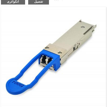
تفصیل
انکوائری