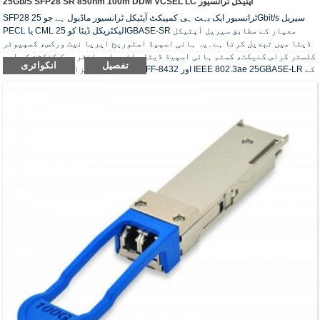
25Gb/s SFP28 SR 850nm 100m DDM VCSEL LC آپٹیکل ٹرانسیور
SFP28 ٹرانسیور ایک بہت ہی کمپیکٹ آپٹیکل ٹرانسیور ماڈیول ہے جو 25Gbit/s سیریل
PECL یا CML الیکٹریکل ڈیٹا کو 25GBASE-SR معیار کے مطابق سیریل آپٹیکل
ڈیٹا میں تبدیل کرتا ہے۔یہ ہائی اسپیڈ اسٹوریج ایریا نیٹ ورکس، کمپیوٹر
کلسٹر کراس کنیکٹ، کسٹم ہائی اسپیڈ ڈیٹا پائپس اور انٹر ریک کنکشن کے لیے
تفصیل
انکوائری
ڈیزائن کیا گیا ہے۔وہ SFF-8431، SFF-8432 اور IEEE 802.3ae 25GBASE-LR کے
مطابق ہیں۔