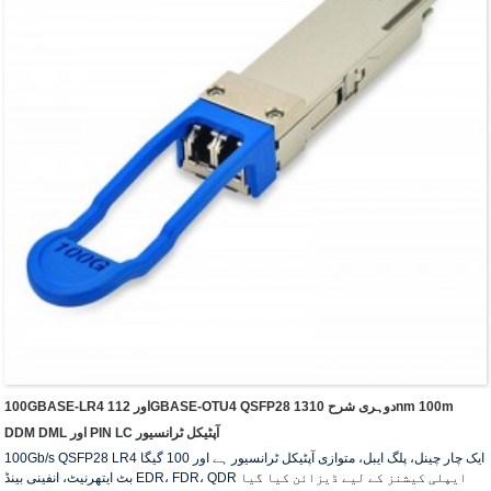
100GBASE-LR4 اور 112GBASE-OTU4 QSFP28 دوہری شرح 1310nm 100m
DDM DML اور PIN LC آپٹیکل ٹرانسیور
100Gb/s QSFP28 LR4 ایک چار چینل، پلگ ایبل، متوازی آپٹیکل ٹرانسیور ہے اور 100 گیگا
بٹ ایتھرنیٹ، انفینی بینڈ EDR، FDR، QDR ایپلی کیشنز کے لیے ڈیزائن کیا گیا