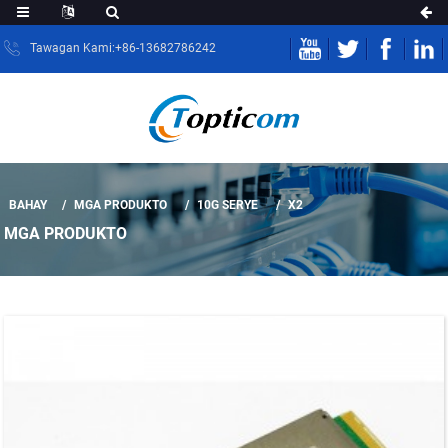
Tawagan Kami:+86-13682786242
BAHAY
MGA PRODUKTO
10G SERYE
X2
MGA PRODUKTO