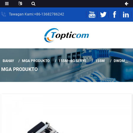
Tawagan Kami:+86-13682786242
BAHAY
MGA PRODUKTO
155M~6G SERYE
155M
DWDM__
MGA PRODUKTO