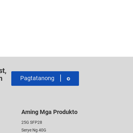
t,
n
Pagtatanong
Aming Mga Produkto
25G SFP28
Serye Ng 40G