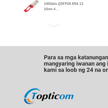
100Gb/s QSFP28 ER4 13
10nm 4...
Para sa mga katanungan 
mangyaring iwanan ang 
kami sa loob ng 24 na or