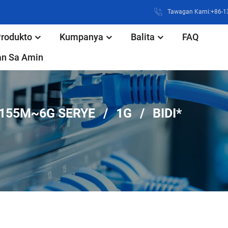
Tawagan Kami:+86-
rodukto
Kumpanya
Balita
FAQ
n Sa Amin
155M~6G SERYE
1G
BIDI*