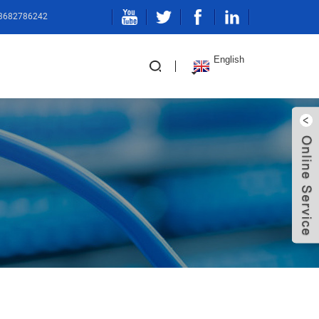
13682786242
English