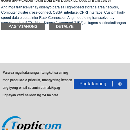
6Gb/s SFP+ CWDM 40km DDM DFB Duplex LC Optical Transceiver
Ang mga transceiver ay disenyo para sa High-speed storage area network,
Computer cluster cross-connect, OBSAI interface, CPRI interface, Custom high-
speed data pipe at Inter Rack Connection.Ang module ng transceiver ay
sumusunod sa SFP+ Multi-Source Agreement (MSA) at tugma sa kinakailangan
PAGTATANONG
DETALYE
ng RoHS.
Para sa mga katanungan tungkol sa aming
mga produkto o pricelist, mangyaring iwanan
Pagtatanong
ang iyong email sa amin at makikipag-
ugnayan kami sa loob ng 24 na oras.