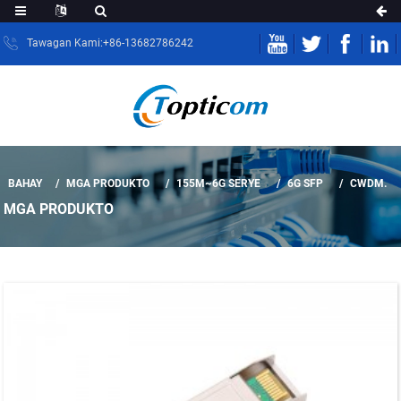
Tawagan Kami:+86-13682786242
BAHAY
MGA PRODUKTO
155M~6G SERYE
6G SFP
CWDM.
MGA PRODUKTO