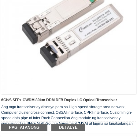
6Gb/s SFP+ CWDM 80km DDM DFB Duplex LC Optical Transceiver
Ang mga transceiver ay disenyo para sa High-speed storage area network,
Computer cluster cross-connect, OBSAI interface, CPRI interface, Custom high-
speed data pipe at Inter Rack Connection.Ang module ng transceiver ay
sumusunod sa SFP+ Multi-Source Agreement (MSA) at tugma sa kinakailangan
PAGTATANONG
DETALYE
ng RoHS.