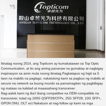
Itinatag noong 2014, ang Topticom ay kumakatawan sa Top Optic
Communication, at ito ang aming pananaw na gumabay at nagbigay
inspirasyon sa amin mula noong itinatag.Pagkatapos ng higit sa 5
taon na mabilis na paglago, nakatulong kami sa pagbuo ng mabilis at
secure na network sa buong mundo sa pamamagitan ng pagbibigay
ng mataas na kalidad at maaasahang transceiver.
Nag-aalok kami ng iba't ibang compatitive na OEM-compatible na
transceiver, tulad ng 100G QSFP28/CFPx, 25G SFP28, 10G SFP+,
GPON ONU, OLT ect.Nakatuon at nag-follow up kami sa mga