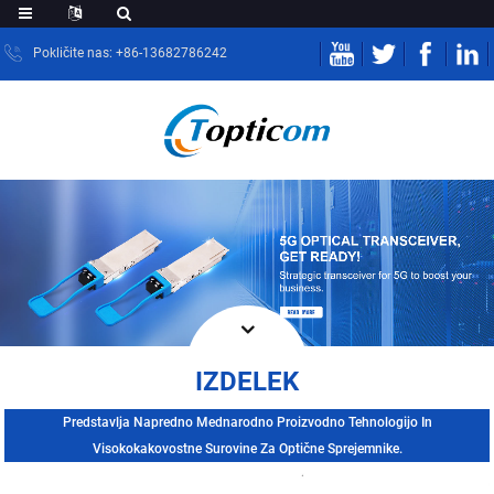
Pokličite nas: +86-13682786242
IZDELEK
Predstavlja Napredno Mednarodno Proizvodno Tehnologijo In
Visokokakovostne Surovine Za Optične Sprejemnike.