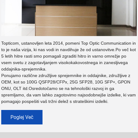
Topticom, ustanovljen leta 2014, pomeni Top Optic Communication in
to je naša vizija, ki nas vodi in navdihuje že od ustanovitve.Po več kot
5 letih hitre rasti smo pomagali zgraditi hitro in varno omrežje po
vsem svetu z zagotavljanjem visokokakovostnega in zanesljivega
oddajnika-sprejemnika.
Ponujamo različne združljive sprejemnike in oddajnike, združljive z
OEM, kot so 100G QSFP28/CFPx, 25G SFP28, 10G SFP+, GPON
ONU, OLT itd.Osredotočamo se na tehnološki razvoj in ga
spremljamo, da vam lahko zagotovimo najsodobnejše izdelke, ki vam
pomagajo pospešiti vaš tržni delež s strateškimi izdelki.
Poglej Več