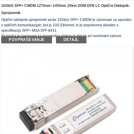
10Gb/s SFP+ CWDM 1270nm~1450nm 20km DDM DFB LC Optični Oddajnik-
Sprejemnik
Optični oddajnik-sprejemnik serije 10Gb/s SFP+ CWDM je zasnovan za uporabo
v optičnih komunikacijah, kot je 10G Ethernet, ki je popolnoma skladen s
specifikacijo SFP+ MSA SFF-8431.
Ta modul je zasnovan za enomodna vlakna in deluje pri nominalni valovni
POVPRAŠEVANJE
DETAJL
dolžini valovne dolžine CWDM.