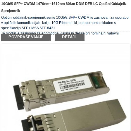
10Gb/s SFP+ CWDM 1470nm~1610nm 80km DDM DFB LC Optični Oddajnik-
Sprejemnik
Optični oddajnik-sprejemnik serije 10Gb/s SFP+ CWDM je zasnovan za uporabo
v optičnih komunikacijah, kot je 10G Ethernet, ki je popolnoma skladen s
specifikacijo SFP+ MSA SFF-8431.
Ta modul je zasnovan za enomodna vlakna in deluje pri nominalni valovni
POVPRAŠEVANJE
DETAJL
dolžini valovne dolžine CWDM.
Optični oddajniki-sprejemniki izpolnjujejo zahteve RoHS.