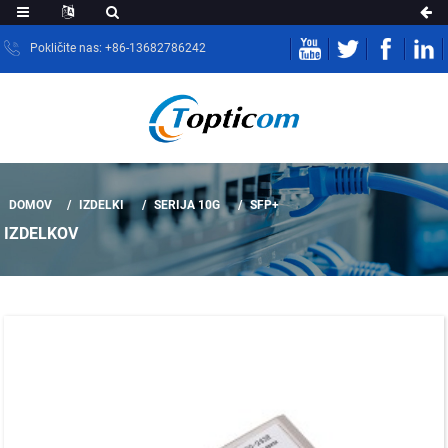
Pokličite nas: +86-13682786242
DOMOV
IZDELKI
SERIJA 10G
SFP+
IZDELKOV