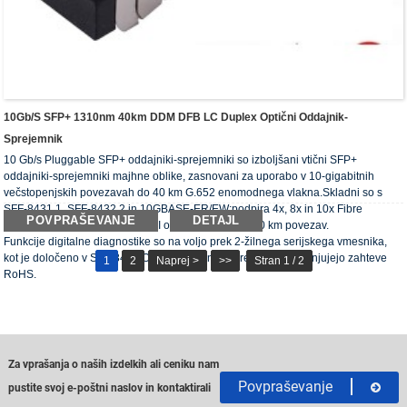
10Gb/s SFP+ 1310nm 40km DDM DFB LC Duplex Optični Oddajnik-
Sprejemnik
10 Gb/s Pluggable SFP+ oddajniki-sprejemniki so izboljšani vtični SFP+
oddajniki-sprejemniki majhne oblike, zasnovani za uporabo v 10-gigabitnih
večstopenjskih povezavah do 40 km G.652 enomodnega vlakna.Skladni so s
SFF-8431 1, SFF-8432 2 in 10GBASE-ER/EW;podpira 4x, 8x in 10x Fibre
POVPRAŠEVANJE
DETAJL
Channel, kot tudi možnost CPRI od 2 do 8, več kot 40 km povezav.
Funkcije digitalne diagnostike so na voljo prek 2-žilnega serijskega vmesnika,
kot je določeno v SFF-8472.Optični oddajniki-sprejemniki izpolnjujejo zahteve
1
2
Naprej >
>>
Stran 1 / 2
RoHS.
Za vprašanja o naših izdelkih ali ceniku nam
Povpraševanje
pustite svoj e-poštni naslov in kontaktirali