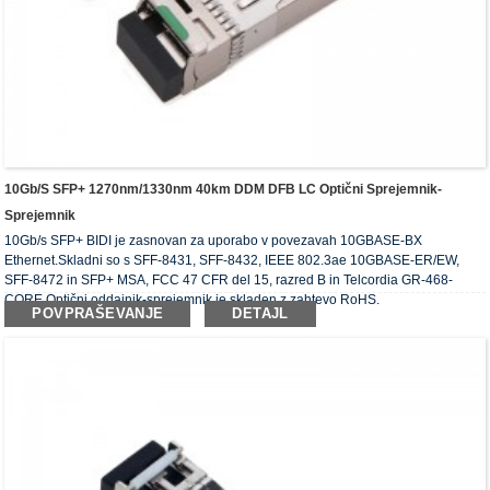
10Gb/s SFP+ 1270nm/1330nm 40km DDM DFB LC Optični Sprejemnik-
Sprejemnik
10Gb/s SFP+ BIDI je zasnovan za uporabo v povezavah 10GBASE-BX
Ethernet.Skladni so s SFF-8431, SFF-8432, IEEE 802.3ae 10GBASE-ER/EW,
SFF-8472 in SFP+ MSA, FCC 47 CFR del 15, razred B in Telcordia GR-468-
CORE.Optični oddajnik-sprejemnik je skladen z zahtevo RoHS.
POVPRAŠEVANJE
DETAJL