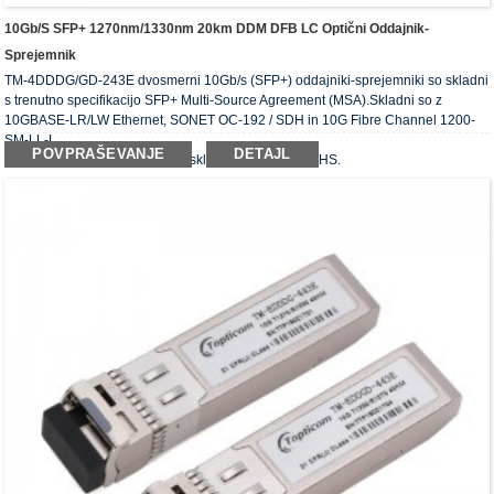
10Gb/s SFP+ 1270nm/1330nm 20km DDM DFB LC Optični Oddajnik-
Sprejemnik
TM-4DDDG/GD-243E dvosmerni 10Gb/s (SFP+) oddajniki-sprejemniki so skladni
s trenutno specifikacijo SFP+ Multi-Source Agreement (MSA).Skladni so z
10GBASE-LR/LW Ethernet, SONET OC-192 / SDH in 10G Fibre Channel 1200-
SM-LL-L.
POVPRAŠEVANJE
DETAJL
Optični oddajnik-sprejemnik je skladen z zahtevo RoHS.