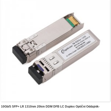
10Gb/s SFP+ LR 1310nm 20km DDM DFB LC Duplex Optični Oddajnik-