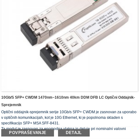
10Gb/s SFP+ CWDM 1470nm~1610nm 40km DDM DFB LC Optični Oddajnik-
Sprejemnik
Optični oddajnik-sprejemnik serije 10Gb/s SFP+ CWDM je zasnovan za uporabo
v optičnih komunikacijah, kot je 10G Ethernet, ki je popolnoma skladen s
specifikacijo SFP+ MSA SFF-8431.
Ta modul je zasnovan za enomodna vlakna in deluje pri nominalni valovni
POVPRAŠEVANJE
DETAJL
dolžini valovne dolžine CWDM.