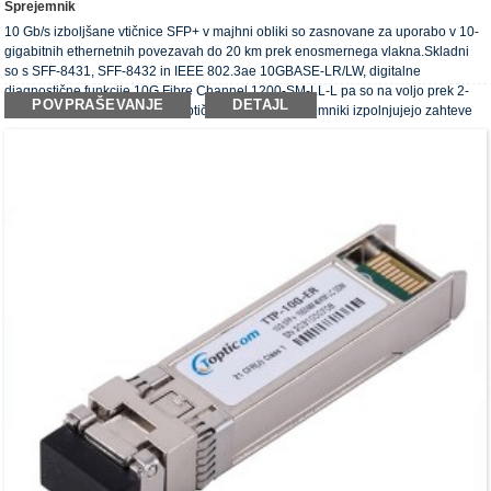
Sprejemnik
10 Gb/s izboljšane vtičnice SFP+ v majhni obliki so zasnovane za uporabo v 10-
gigabitnih ethernetnih povezavah do 20 km prek enosmernega vlakna.Skladni
so s SFF-8431, SFF-8432 in IEEE 802.3ae 10GBASE-LR/LW, digitalne
diagnostične funkcije 10G Fibre Channel 1200-SM-LL-L pa so na voljo prek 2-
POVPRAŠEVANJE
DETAJL
žilnega serijskega vmesnika.Optični oddajniki-sprejemniki izpolnjujejo zahteve
RoHS.