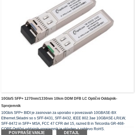
10Gb/s SFP+ 1270nm/1330nm 10km DDM DFB LC Optični Oddajnik-
Sprejemnik
10Gb/s SFP+ BIDI je zasnovan za uporabo v povezavah 10GBASE-BX
Ethernet.Skladni so s SFF-8431, SFF-8432, IEEE 802.3ae 10GBASE-LR/LW,
SFF-8472 in SFP+ MSA, FCC 47 CFR del 15, razred B in Telcordia GR-468-
CORE.Optični oddajnik-sprejemnik je skladen z zahtevo RoHS.
POVPRAŠEVANJE
DETAJL