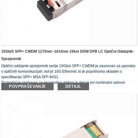
10Gb/s SFP+ CWDM 1270nm~1610nm 10km DDM DFB LC Optični Oddajnik-
Sprejemnik
Optični oddajnik-sprejemnik serije 10Gb/s SFP+ CWDM je zasnovan za uporabo
v optičnih komunikacijah, kot je 10G Ethernet, ki je popolnoma skladen s
specifikacijo SFP+ MSA SFF-8431.
Ta modul je zasnovan za enomodna vlakna in deluje pri nominalni valovni
POVPRAŠEVANJE
DETAJL
dolžini valovne dolžine CWDM.
Optični oddajniki-sprejemniki izpolnjujejo zahteve RoHS.