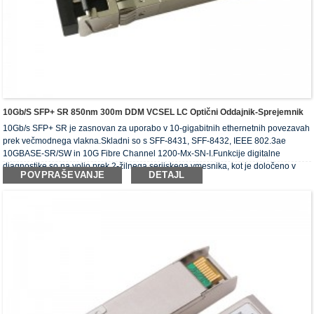
10Gb/s SFP+ SR 850nm 300m DDM VCSEL LC Optični Oddajnik-Sprejemnik
10Gb/s SFP+ SR je zasnovan za uporabo v 10-gigabitnih ethernetnih povezavah
prek večmodnega vlakna.Skladni so s SFF-8431, SFF-8432, IEEE 802.3ae
10GBASE-SR/SW in 10G Fibre Channel 1200-Mx-SN-I.Funkcije digitalne
diagnostike so na voljo prek 2-žilnega serijskega vmesnika, kot je določeno v
POVPRAŠEVANJE
DETAJL
SFF-8472.