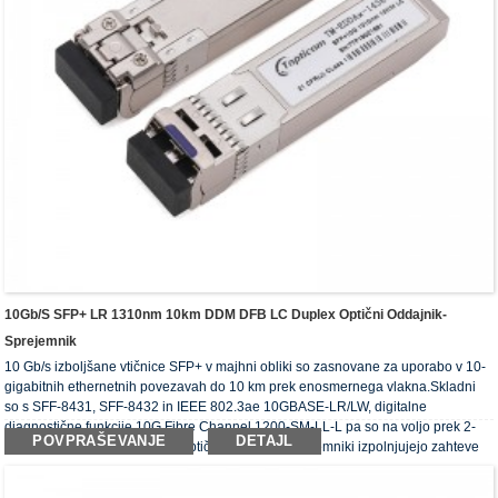
10Gb/s SFP+ LR 1310nm 10km DDM DFB LC Duplex Optični Oddajnik-
Sprejemnik
10 Gb/s izboljšane vtičnice SFP+ v majhni obliki so zasnovane za uporabo v 10-
gigabitnih ethernetnih povezavah do 10 km prek enosmernega vlakna.Skladni
so s SFF-8431, SFF-8432 in IEEE 802.3ae 10GBASE-LR/LW, digitalne
diagnostične funkcije 10G Fibre Channel 1200-SM-LL-L pa so na voljo prek 2-
POVPRAŠEVANJE
DETAJL
žilnega serijskega vmesnika.Optični oddajniki-sprejemniki izpolnjujejo zahteve
RoHS.