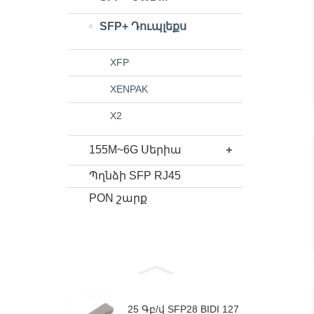
SFP+ Դուպլեքս
XFP
XENPAK
X2
155M~6G Սերիա
Պղնձի SFP RJ45
PON շարք
25 Գբ/վ SFP28 BIDI 127