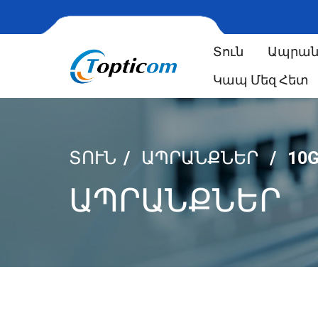
Տուն
Ապրան
Կապ Մեզ Հետ
ՏՈՒՆ
ԱՊՐԱՆՔՆԵՐ
10
ԱՊՐԱՆՔՆԵՐ