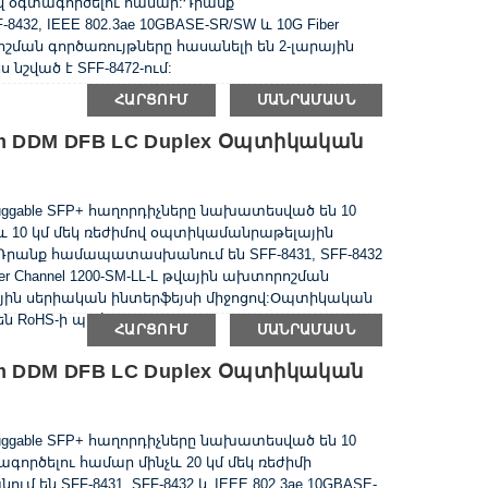
 օգտագործելու համար:Դրանք
32, IEEE 802.3ae 10GBASE-SR/SW և 10G Fiber
րոշման գործառույթները հասանելի են 2-լարային
 նշված է SFF-8472-ում:
ՀԱՐՑՈՒՄ
ՄԱՆՐԱՄԱՍՆ
km DDM DFB LC Duplex Օպտիկական
 Pluggable SFP+ հաղորդիչները նախատեսված են 10
չև 10 կմ մեկ ռեժիմով օպտիկամանրաթելային
Դրանք համապատասխանում են SFF-8431, SFF-8432
ber Channel 1200-SM-LL-L թվային ախտորոշման
ային սերիական ինտերֆեյսի միջոցով:Օպտիկական
 RoHS-ի պահանջներին:
ՀԱՐՑՈՒՄ
ՄԱՆՐԱՄԱՍՆ
km DDM DFB LC Duplex Օպտիկական
 Pluggable SFP+ հաղորդիչները նախատեսված են 10
գործելու համար մինչև 20 կմ մեկ ռեժիմի
ն SFF-8431, SFF-8432 և IEEE 802.3ae 10GBASE-