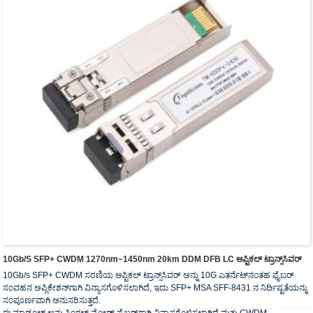
10Gb/s SFP+ CWDM 1270nm~1450nm 20km DDM DFB LC ಆಪ್ಟಿಕಲ್ ಟ್ರಾನ್ಸ್‌ಸಿವರ್
10Gb/s SFP+ CWDM ಸರಣಿಯ ಆಪ್ಟಿಕಲ್ ಟ್ರಾನ್ಸ್‌ಸಿವರ್ ಅನ್ನು 10G ಎತರ್ನೆಟ್‌ನಂತಹ ಫೈಬರ್
ಸಂವಹನ ಅಪ್ಲಿಕೇಶನ್‌ಗಾಗಿ ವಿನ್ಯಾಸಗೊಳಿಸಲಾಗಿದೆ, ಇದು SFP+ MSA SFF-8431 ನ ನಿರ್ದಿಷ್ಟತೆಯನ್ನು
ಸಂಪೂರ್ಣವಾಗಿ ಅನುಸರಿಸುತ್ತದೆ.