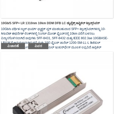
10Gb/s SFP+ LR 1310nm 10km DDM DFB LC ಡ್ಯುಪ್ಲೆಕ್ಸ್ ಆಪ್ಟಿಕಲ್ ಟ್ರಾನ್ಸ್‌ಸಿವರ್
10Gb/s ವರ್ಧಿತ ಸ್ಮಾಲ್ ಫಾರ್ಮ್ ಫ್ಯಾಕ್ಟರ್ ಪ್ಲಗ್ ಮಾಡಬಹುದಾದ SFP+ ಟ್ರಾನ್ಸ್‌ಸಿವರ್‌ಗಳನ್ನು 10-
ಗಿಗಾಬಿಟ್ ಈಥರ್ನೆಟ್ ಲಿಂಕ್‌ಗಳಲ್ಲಿ ಸಿಂಗಲ್ ಮೋಡ್ ಫೈಬರ್‌ನಲ್ಲಿ 10km ವರೆಗೆ ಬಳಸಲು
ವಿನ್ಯಾಸಗೊಳಿಸಲಾಗಿದೆ.ಅವುಗಳು SFF-8431, SFF-8432 ಮತ್ತು IEEE 802.3ae 10GBASE-
LR/LW ಗೆ ಅನುಗುಣವಾಗಿರುತ್ತವೆ ಮತ್ತು 10G ಫೈಬರ್ ಚಾನೆಲ್ 1200-SM-LL-L ಡಿಜಿಟಲ್
ವಿಚಾರಣೆ
ವಿವರ
ಡಯಾಗ್ನೋಸ್ಟಿಕ್ಸ್ ಕಾರ್ಯಗಳು 2-ವೈರ್ ಸೀರಿಯಲ್ ಇಂಟರ್‌ಫೇಸ್ ಮೂಲಕ ಲಭ್ಯವಿದೆ.ಆಪ್ಟಿಕಲ್
ಟ್ರಾನ್ಸ್‌ಸಿವರ್‌ಗಳು RoHS ನ ಅಗತ್ಯವನ್ನು ಅನುಸರಿಸುತ್ತವೆ.