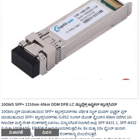
10Gb/s SFP+ 1310nm 40km DDM DFB LC ಡ್ಯೂಪ್ಲೆಕ್ಸ್ ಆಪ್ಟಿಕಲ್ ಟ್ರಾನ್ಸ್‌ಸಿವರ್
10Gb/s ಪ್ಲಗ್ ಮಾಡಬಹುದಾದ SFP+ ಟ್ರಾನ್ಸ್‌ಸಿವರ್‌ಗಳು ವರ್ಧಿತ ಸ್ಮಾಲ್ ಫಾರ್ಮ್ ಫ್ಯಾಕ್ಟರ್ ಪ್ಲಗ್
ಮಾಡಬಹುದಾದ SFP+ ಟ್ರಾನ್ಸ್‌ಸಿವರ್‌ಗಳು G.652 ಸಿಂಗಲ್ ಮೋಡ್ ಫೈಬರ್‌ನ 40km ವರೆಗಿನ 10-
ಗಿಗಾಬಿಟ್ ಮಲ್ಟಿ-ರೇಟ್ ಲಿಂಕ್‌ಗಳಲ್ಲಿ ಬಳಸಲು ವಿನ್ಯಾಸಗೊಳಿಸಲಾಗಿದೆ.ಅವು SFF-8431 1, SFF-8432
2 ಮತ್ತು 10GBASE- ER/EW ಗೆ ಅನುಗುಣವಾಗಿರುತ್ತವೆ;4x, 8x ಮತ್ತು 10x ಫೈಬರ್ ಚಾನಲ್,
ವಿಚಾರಣೆ
ವಿವರ
ಹಾಗೆಯೇ CPRI ಆಯ್ಕೆ 2 ರಿಂದ 8, 40km ಲಿಂಕ್‌ಗಳನ್ನು ಬೆಂಬಲಿಸುತ್ತದೆ.