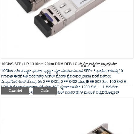
10Gb/s SFP+ LR 1310nm 20km DDM DFB LC ಡ್ಯುಪ್ಲೆಕ್ಸ್ ಆಪ್ಟಿಕಲ್ ಟ್ರಾನ್ಸ್‌ಸಿವರ್
10Gb/s ವರ್ಧಿತ ಸ್ಮಾಲ್ ಫಾರ್ಮ್ ಫ್ಯಾಕ್ಟರ್ ಪ್ಲಗ್ ಮಾಡಬಹುದಾದ SFP+ ಟ್ರಾನ್ಸ್‌ಸಿವರ್‌ಗಳನ್ನು 10-
ಗಿಗಾಬಿಟ್ ಈಥರ್ನೆಟ್ ಲಿಂಕ್‌ಗಳಲ್ಲಿ ಸಿಂಗಲ್ ಮೋಡ್ ಫೈಬರ್‌ನಲ್ಲಿ 20km ವರೆಗೆ ಬಳಸಲು
ವಿನ್ಯಾಸಗೊಳಿಸಲಾಗಿದೆ.ಅವುಗಳು SFF-8431, SFF-8432 ಮತ್ತು IEEE 802.3ae 10GBASE-
LR/LW ಗೆ ಅನುಗುಣವಾಗಿರುತ್ತವೆ ಮತ್ತು 10G ಫೈಬರ್ ಚಾನೆಲ್ 1200-SM-LL-L ಡಿಜಿಟಲ್
ವಿಚಾರಣೆ
ವಿವರ
ಡಯಾಗ್ನೋಸ್ಟಿಕ್ಸ್ ಕಾರ್ಯಗಳು 2-ವೈರ್ ಸೀರಿಯಲ್ ಇಂಟರ್‌ಫೇಸ್ ಮೂಲಕ ಲಭ್ಯವಿದೆ.ಆಪ್ಟಿಕಲ್
ಟ್ರಾನ್ಸ್‌ಸಿವರ್‌ಗಳು RoHS ನ ಅಗತ್ಯವನ್ನು ಅನುಸರಿಸುತ್ತವೆ.