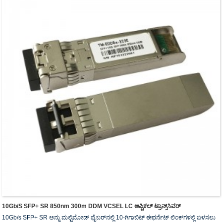
10Gb/s SFP+ SR 850nm 300m DDM VCSEL LC ಆಪ್ಟಿಕಲ್ ಟ್ರಾನ್ಸ್‌ಸಿವರ್
10Gb/s SFP+ SR ಅನ್ನು ಮಲ್ಟಿಮೋಡ್ ಫೈಬರ್‌ನಲ್ಲಿ 10-ಗಿಗಾಬಿಟ್ ಈಥರ್ನೆಟ್ ಲಿಂಕ್‌ಗಳಲ್ಲಿ ಬಳಸಲು