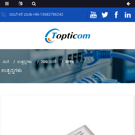
ನಮಗೆ ಕರೆ ಮಾಡಿ:+86-13682786242
ಮನೆ
ಉತ್ಪನ್ನಗಳು
10G ಸರಣಿ
SFP+
ಉತ್ಪನ್ನಗಳು