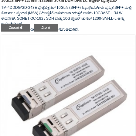
10Gb/s SFP+ 1270nm/1330nm 20km DDM DFB LC ಆಪ್ಟಿಕಲ್ ಟ್ರಾನ್ಸ್‌ಸಿವರ್
TM-4DDDG/GD-243E ಬೈ-ಡೈರೆಕ್ಷನಲ್ 10Gb/s (SFP+) ಟ್ರಾನ್ಸ್‌ಸಿವರ್‌ಗಳು ಪ್ರಸ್ತುತ SFP+ ಮಲ್ಟಿ-
ಸೋರ್ಸ್ ಒಪ್ಪಂದದ (MSA) ನಿರ್ದಿಷ್ಟತೆಗೆ ಅನುಗುಣವಾಗಿರುತ್ತವೆ.ಅವರು 10GBASE-LR/LW
ಈಥರ್ನೆಟ್, SONET OC-192 / SDH ಮತ್ತು 10G ಫೈಬರ್ ಚಾನೆಲ್ 1200-SM-LL-L ಅನ್ನು
ಅನುಸರಿಸುತ್ತಾರೆ.
ವಿಚಾರಣೆ
ವಿವರ
ಆಪ್ಟಿಕಲ್ ಟ್ರಾನ್ಸ್ಸಿವರ್ RoHS ಅವಶ್ಯಕತೆಗೆ ಅನುಗುಣವಾಗಿದೆ.