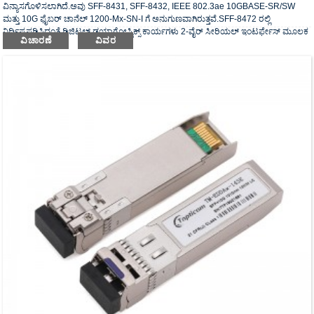
ವಿನ್ಯಾಸಗೊಳಿಸಲಾಗಿದೆ.ಅವು SFF-8431, SFF-8432, IEEE 802.3ae 10GBASE-SR/SW
ಮತ್ತು 10G ಫೈಬರ್ ಚಾನೆಲ್ 1200-Mx-SN-I ಗೆ ಅನುಗುಣವಾಗಿರುತ್ತವೆ.SFF-8472 ರಲ್ಲಿ
ನಿರ್ದಿಷ್ಟಪಡಿಸಿದಂತೆ ಡಿಜಿಟಲ್ ಡಯಾಗ್ನೋಸ್ಟಿಕ್ಸ್ ಕಾರ್ಯಗಳು 2-ವೈರ್ ಸೀರಿಯಲ್ ಇಂಟರ್ಫೇಸ್ ಮೂಲಕ
ವಿಚಾರಣೆ
ವಿವರ
ಲಭ್ಯವಿದೆ.