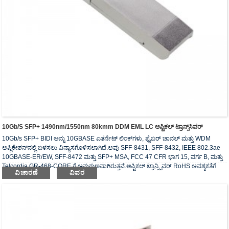
10Gb/s SFP+ 1490nm/1550nm 80kmm DDM EML LC ಆಪ್ಟಿಕಲ್ ಟ್ರಾನ್ಸ್‌ಸಿವರ್
10Gb/s SFP+ BIDI ಅನ್ನು 10GBASE ಎತರ್ನೆಟ್ ಲಿಂಕ್‌ಗಳು, ಫೈಬರ್ ಚಾನಲ್ ಮತ್ತು WDM
ಅಪ್ಲಿಕೇಶನ್‌ನಲ್ಲಿ ಬಳಸಲು ವಿನ್ಯಾಸಗೊಳಿಸಲಾಗಿದೆ.ಅವು SFF-8431, SFF-8432, IEEE 802.3ae
10GBASE-ER/EW, SFF-8472 ಮತ್ತು SFP+ MSA, FCC 47 CFR ಭಾಗ 15, ವರ್ಗ B, ಮತ್ತು
Telcordia GR-468-CORE ಗೆ ಅನುಗುಣವಾಗಿರುತ್ತವೆ.ಆಪ್ಟಿಕಲ್ ಟ್ರಾನ್ಸ್ಸಿವರ್ RoHS ಅವಶ್ಯಕತೆಗೆ
ವಿಚಾರಣೆ
ವಿವರ
ಅನುಗುಣವಾಗಿದೆ.