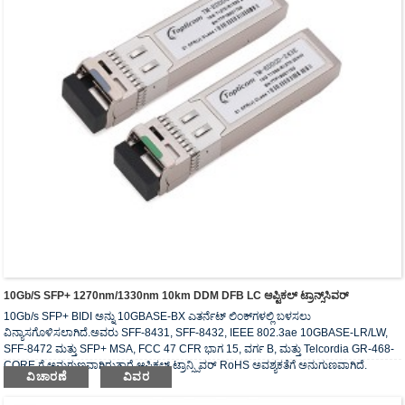
10Gb/s SFP+ 1270nm/1330nm 10km DDM DFB LC ಆಪ್ಟಿಕಲ್ ಟ್ರಾನ್ಸ್‌ಸಿವರ್
10Gb/s SFP+ BIDI ಅನ್ನು 10GBASE-BX ಎತರ್ನೆಟ್ ಲಿಂಕ್‌ಗಳಲ್ಲಿ ಬಳಸಲು
ವಿನ್ಯಾಸಗೊಳಿಸಲಾಗಿದೆ.ಅವರು SFF-8431, SFF-8432, IEEE 802.3ae 10GBASE-LR/LW,
SFF-8472 ಮತ್ತು SFP+ MSA, FCC 47 CFR ಭಾಗ 15, ವರ್ಗ B, ಮತ್ತು Telcordia GR-468-
CORE ಗೆ ಅನುಗುಣವಾಗಿರುತ್ತಾರೆ.ಆಪ್ಟಿಕಲ್ ಟ್ರಾನ್ಸ್ಸಿವರ್ RoHS ಅವಶ್ಯಕತೆಗೆ ಅನುಗುಣವಾಗಿದೆ.
ವಿಚಾರಣೆ
ವಿವರ