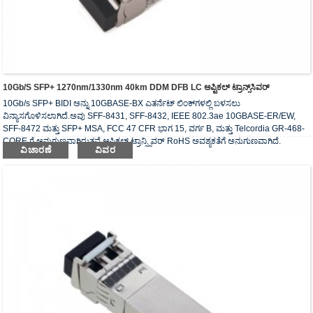
10Gb/s SFP+ 1270nm/1330nm 40km DDM DFB LC ಆಪ್ಟಿಕಲ್ ಟ್ರಾನ್ಸ್‌ಸಿವರ್
10Gb/s SFP+ BIDI ಅನ್ನು 10GBASE-BX ಎತರ್ನೆಟ್ ಲಿಂಕ್‌ಗಳಲ್ಲಿ ಬಳಸಲು
ವಿನ್ಯಾಸಗೊಳಿಸಲಾಗಿದೆ.ಅವು SFF-8431, SFF-8432, IEEE 802.3ae 10GBASE-ER/EW,
SFF-8472 ಮತ್ತು SFP+ MSA, FCC 47 CFR ಭಾಗ 15, ವರ್ಗ B, ಮತ್ತು Telcordia GR-468-
CORE ಗೆ ಅನುಗುಣವಾಗಿರುತ್ತವೆ.ಆಪ್ಟಿಕಲ್ ಟ್ರಾನ್ಸ್ಸಿವರ್ RoHS ಅವಶ್ಯಕತೆಗೆ ಅನುಗುಣವಾಗಿದೆ.
ವಿಚಾರಣೆ
ವಿವರ