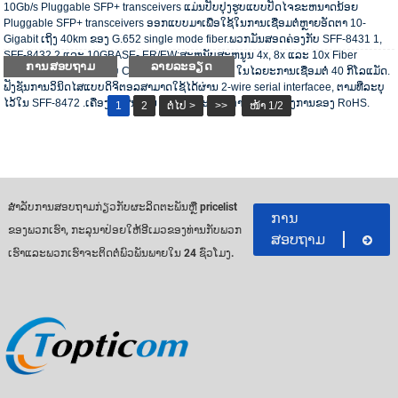
10Gb/s Pluggable SFP+ transceivers ແມ່ນປັບປຸງຮູບແບບປັດໄຈຂະຫນາດນ້ອຍ
Pluggable SFP+ transceivers ອອກແບບມາເພື່ອໃຊ້ໃນການເຊື່ອມຕໍ່ຫຼາຍອັດຕາ 10-
Gigabit ເຖິງ 40km ຂອງ G.652 single mode fiber.ພວກມັນສອດຄ່ອງກັບ SFF-8431 1,
SFF-8432 2 ແລະ 10GBASE- ER/EW;ສະຫນັບສະຫນູນ 4x, 8x ແລະ 10x Fiber
ການສອບຖາມ
ລາຍລະອຽດ
Channel, ເຊັ່ນດຽວກັນກັບ CPRI ທາງເລືອກ 2 ເຖິງ 8, ໃນໄລຍະການເຊື່ອມຕໍ່ 40 ກິໂລແມັດ.
ຟັງຊັນການວິນິດໄສແບບດິຈິຕອລສາມາດໃຊ້ໄດ້ຜ່ານ 2-wire serial interfacee, ຕາມທີ່ລະບຸ
ໄວ້ໃນ SFF-8472 .ເຄື່ອງຮັບສັນຍານ optical ປະຕິບັດຕາມຄວາມຕ້ອງການຂອງ RoHS.
1
2
ຕໍ່ໄປ >
>>
ໜ້າ 1/2
ສໍາ​ລັບ​ການ​ສອບ​ຖາມ​ກ່ຽວ​ກັບ​ຜະ​ລິດ​ຕະ​ພັນ​ຫຼື pricelist
ການ
ຂອງ​ພວກ​ເຮົາ​, ກະ​ລຸ​ນາ​ປ່ອຍ​ໃຫ້​ອີ​ເມວ​ຂອງ​ທ່ານ​ກັບ​ພວກ​
ສອບຖາມ
ເຮົາ​ແລະ​ພວກ​ເຮົາ​ຈະ​ຕິດ​ຕໍ່​ພົວ​ພັນ​ພາຍ​ໃນ 24 ຊົ່ວ​ໂມງ​.