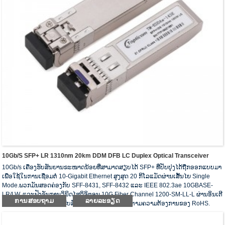
10Gb/s SFP+ LR 1310nm 20km DDM DFB LC Duplex Optical Transceiver
10Gb/s ເຄື່ອງຮັບສັນຍານຂະໜາດນ້ອຍທີ່ສາມາດສຽບໄດ້ SFP+ ທີ່ປັບປຸງໄດ້ຖືກອອກແບບມາ
ເພື່ອໃຊ້ໃນການເຊື່ອມຕໍ່ 10-Gigabit Ethernet ສູງສຸດ 20 ກິໂລແມັດຜ່ານເສັ້ນໄຍ Single
Mode.ພວກມັນສອດຄ່ອງກັບ SFF-8431, SFF-8432 ແລະ IEEE 802.3ae 10GBASE-
LR/LW, ແລະຟັງຊັນການວິນິດໄສດິຈິຕອນ 10G Fiber Channel 1200-SM-LL-L ຜ່ານອິນເຕີ
ການສອບຖາມ
ລາຍລະອຽດ
ເຟດ 2-wire serial.ເຄື່ອງຮັບສັນຍານ optical ປະຕິບັດຕາມຄວາມຕ້ອງການຂອງ RoHS.