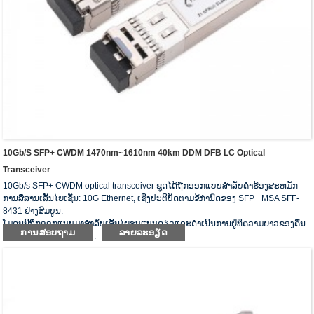
10Gb/s SFP+ CWDM 1470nm~1610nm 40km DDM DFB LC Optical
Transceiver
10Gb/s SFP+ CWDM optical transceiver ຊຸດໄດ້ຖືກອອກແບບສໍາລັບຄໍາຮ້ອງສະຫມັກ
ການສື່ສານເສັ້ນໄຍເຊັ່ນ: 10G Ethernet, ເຊິ່ງປະຕິບັດຕາມຂໍ້ກໍານົດຂອງ SFP+ MSA SFF-
8431 ຢ່າງສົມບູນ.
ໂມດູນນີ້ຖືກອອກແບບມາສໍາລັບເສັ້ນໄຍຮູບແບບດຽວແລະດໍາເນີນການຢູ່ທີ່ຄວາມຍາວຂອງຄື້ນ
ການສອບຖາມ
ລາຍລະອຽດ
ຂອງ CWDM wavelength.