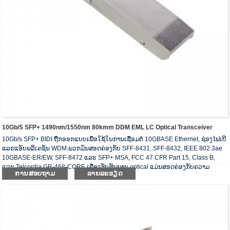
10Gb/s SFP+ 1490nm/1550nm 80kmm DDM EML LC Optical Transceiver
10Gb/s SFP+ BIDI ຖືກອອກແບບເພື່ອໃຊ້ໃນການເຊື່ອມຕໍ່ 10GBASE Ethernet, ຊ່ອງໄຟເບີ
ແລະແອັບພລິເຄຊັນ WDM.ພວກມັນສອດຄ່ອງກັບ SFF-8431, SFF-8432, IEEE 802.3ae
10GBASE-ER/EW, SFF-8472 ແລະ SFP+ MSA, FCC 47 CFR Part 15, Class B,
ແລະ Telcordia GR-468-CORE.ເຄື່ອງຮັບສັນຍານ optical ແມ່ນສອດຄ່ອງກັບຄວາມ
ການສອບຖາມ
ລາຍລະອຽດ
ຕ້ອງການຂອງ RoHS.