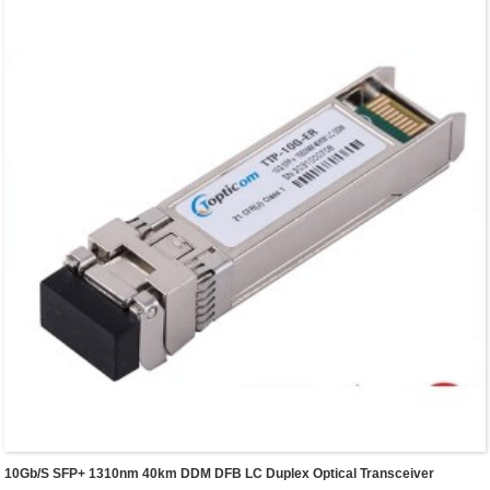
10Gb/s SFP+ 1310nm 40km DDM DFB LC Duplex Optical Transceiver