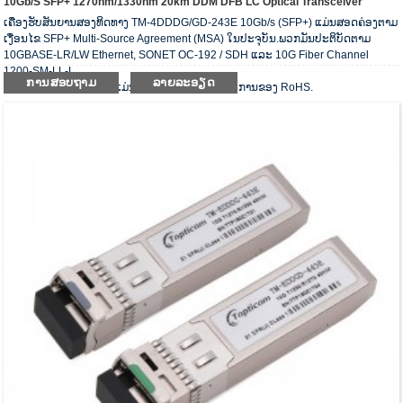
10Gb/s SFP+ 1270nm/1330nm 20km DDM DFB LC Optical Transceiver
ເຄື່ອງຮັບສັນຍານສອງທິດທາງ TM-4DDDG/GD-243E 10Gb/s (SFP+) ແມ່ນສອດຄ່ອງຕາມ
ເງື່ອນໄຂ SFP+ Multi-Source Agreement (MSA) ໃນປະຈຸບັນ.ພວກມັນປະຕິບັດຕາມ
10GBASE-LR/LW Ethernet, SONET OC-192 / SDH ແລະ 10G Fiber Channel
1200-SM-LL-L.
ການສອບຖາມ
ລາຍລະອຽດ
ເຄື່ອງຮັບສັນຍານ optical ແມ່ນສອດຄ່ອງກັບຄວາມຕ້ອງການຂອງ RoHS.