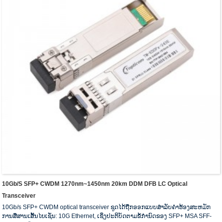
10Gb/s SFP+ CWDM 1270nm~1450nm 20km DDM DFB LC Optical
Transceiver
10Gb/s SFP+ CWDM optical transceiver ຊຸດໄດ້ຖືກອອກແບບສໍາລັບຄໍາຮ້ອງສະຫມັກ
ການສື່ສານເສັ້ນໄຍເຊັ່ນ: 10G Ethernet, ເຊິ່ງປະຕິບັດຕາມຂໍ້ກໍານົດຂອງ SFP+ MSA SFF-