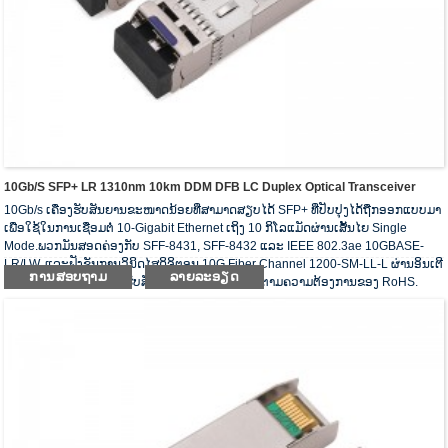
10Gb/s SFP+ LR 1310nm 10km DDM DFB LC Duplex Optical Transceiver
10Gb/s ເຄື່ອງຮັບສັນຍານຂະໜາດນ້ອຍທີ່ສາມາດສຽບໄດ້ SFP+ ທີ່ປັບປຸງໄດ້ຖືກອອກແບບມາ
ເພື່ອໃຊ້ໃນການເຊື່ອມຕໍ່ 10-Gigabit Ethernet ເຖິງ 10 ກິໂລແມັດຜ່ານເສັ້ນໄຍ Single
Mode.ພວກມັນສອດຄ່ອງກັບ SFF-8431, SFF-8432 ແລະ IEEE 802.3ae 10GBASE-
LR/LW, ແລະຟັງຊັນການວິນິດໄສດິຈິຕອນ 10G Fiber Channel 1200-SM-LL-L ຜ່ານອິນເຕີ
ການສອບຖາມ
ລາຍລະອຽດ
ເຟດ 2-wire serial.ເຄື່ອງຮັບສັນຍານ optical ປະຕິບັດຕາມຄວາມຕ້ອງການຂອງ RoHS.