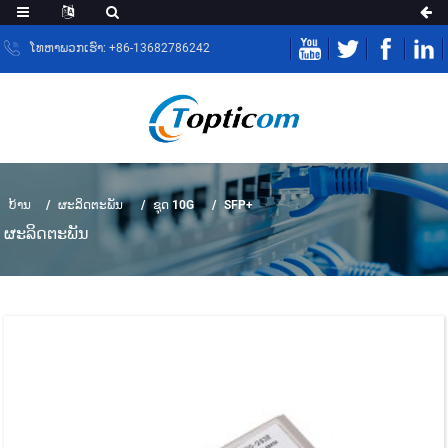
ໂທຫາພວກເຮົາ: +86-13682786242
ບ້ານ
ຜະລິດຕະພັນ
ຊຸດ 10G
SFP+
ຜະ​ລິດ​ຕະ​ພັນ