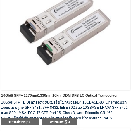
10Gb/s SFP+ 1270nm/1330nm 10km DDM DFB LC Optical Transceiver
10Gb/s SFP+ BIDI ຖືກອອກແບບເພື່ອໃຊ້ໃນການເຊື່ອມຕໍ່ 10GBASE-BX Ethernet.ພວກ
ມັນສອດຄ່ອງກັບ SFF-8431, SFF-8432, IEEE 802.3ae 10GBASE-LR/LW, SFF-8472
ແລະ SFP+ MSA, FCC 47 CFR Part 15, Class B, ແລະ Telcordia GR-468-
CORE.ເຄື່ອງຮັບສັນຍານ optical ແມ່ນສອດຄ່ອງກັບຄວາມຕ້ອງການຂອງ RoHS.
ການສອບຖາມ
ລາຍລະອຽດ