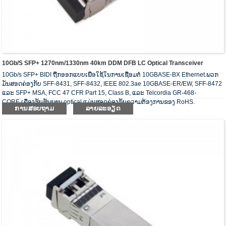
10Gb/s SFP+ 1270nm/1330nm 40km DDM DFB LC Optical Transceiver
10Gb/s SFP+ BIDI ຖືກອອກແບບເພື່ອໃຊ້ໃນການເຊື່ອມຕໍ່ 10GBASE-BX Ethernet.ພວກ
ມັນສອດຄ່ອງກັບ SFF-8431, SFF-8432, IEEE 802.3ae 10GBASE-ER/EW, SFF-8472
ແລະ SFP+ MSA, FCC 47 CFR Part 15, Class B, ແລະ Telcordia GR-468-
CORE.ເຄື່ອງຮັບສັນຍານ optical ແມ່ນສອດຄ່ອງກັບຄວາມຕ້ອງການຂອງ RoHS.
ການສອບຖາມ
ລາຍລະອຽດ