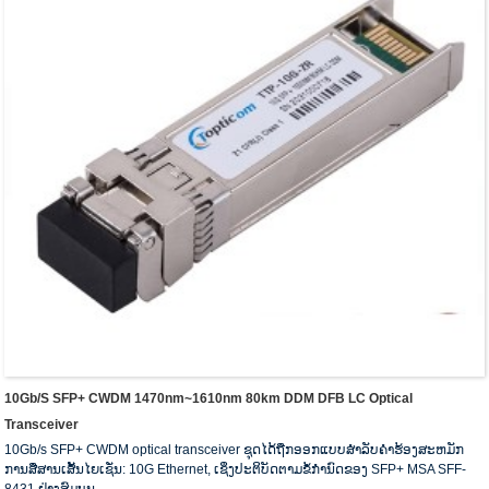
10Gb/s SFP+ CWDM 1470nm~1610nm 80km DDM DFB LC Optical
Transceiver
10Gb/s SFP+ CWDM optical transceiver ຊຸດໄດ້ຖືກອອກແບບສໍາລັບຄໍາຮ້ອງສະຫມັກ
ການສື່ສານເສັ້ນໄຍເຊັ່ນ: 10G Ethernet, ເຊິ່ງປະຕິບັດຕາມຂໍ້ກໍານົດຂອງ SFP+ MSA SFF-
8431 ຢ່າງສົມບູນ.