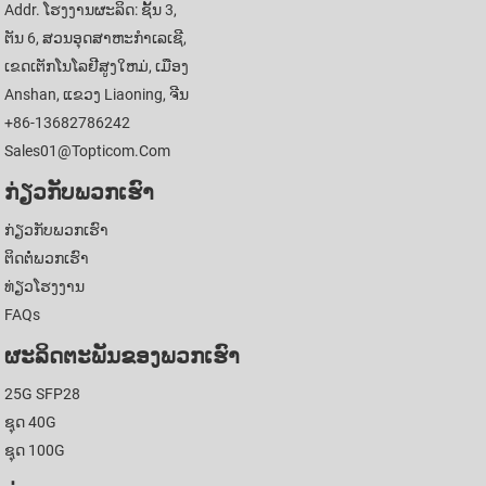
Addr. ໂຮງງານຜະລິດ: ຊັ້ນ 3,
ຕັນ 6, ສວນອຸດສາຫະກໍາເລເຊີ,
ເຂດເຕັກໂນໂລຢີສູງໃຫມ່, ເມືອງ
Anshan, ແຂວງ Liaoning, ຈີນ
+86-13682786242
Sales01@topticom.com
ກ່ຽວ​ກັບ​ພວກ​ເຮົາ
ກ່ຽວ​ກັບ​ພວກ​ເຮົາ
ຕິດ​ຕໍ່​ພວກ​ເຮົາ
ທ່ຽວໂຮງງານ
FAQs
ຜະລິດຕະພັນຂອງພວກເຮົາ
25G SFP28
ຊຸດ 40G
ຊຸດ 100G