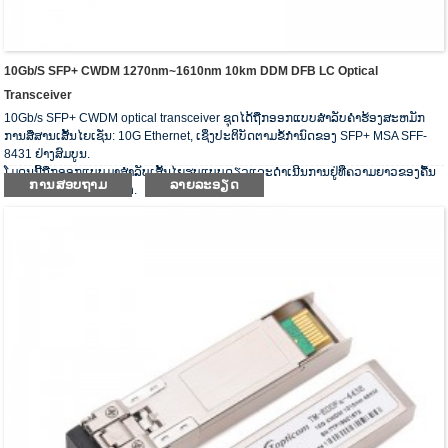
10Gb/s SFP+ CWDM 1270nm~1610nm 10km DDM DFB LC Optical
Transceiver
10Gb/s SFP+ CWDM optical transceiver ຊຸດໄດ້ຖືກອອກແບບສໍາລັບຄໍາຮ້ອງສະຫມັກ
ການສື່ສານເສັ້ນໄຍເຊັ່ນ: 10G Ethernet, ເຊິ່ງປະຕິບັດຕາມຂໍ້ກໍານົດຂອງ SFP+ MSA SFF-
8431 ຢ່າງສົມບູນ.
ໂມດູນນີ້ຖືກອອກແບບມາສໍາລັບເສັ້ນໄຍຮູບແບບດຽວແລະດໍາເນີນການຢູ່ທີ່ຄວາມຍາວຂອງຄື້ນ
ການສອບຖາມ
ລາຍລະອຽດ
ຂອງ CWDM wavelength.
ເຄື່ອງຮັບສັນຍານ optical ປະຕິບັດຕາມຄວາມຕ້ອງການຂອງ RoHS.