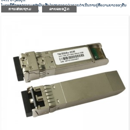
ໂມດູນນີ້ຖືກອອກແບບມາສໍາລັບເສັ້ນໄຍຮູບແບບດຽວແລະດໍາເນີນການຢູ່ທີ່ຄວາມຍາວຂອງຄື້ນ
ການສອບຖາມ
ລາຍລະອຽດ
ຂອງ CWDM wavelength.
ເຄື່ອງຮັບສັນຍານ optical ປະຕິບັດຕາມຄວາມຕ້ອງການຂອງ RoHS.