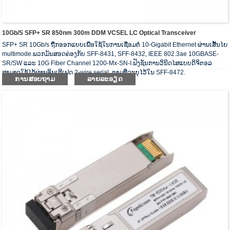
10Gb/s SFP+ SR 850nm 300m DDM VCSEL LC Optical Transceiver
SFP+ SR 10Gb/s ຖືກອອກແບບເພື່ອໃຊ້ໃນການເຊື່ອມຕໍ່ 10-Gigabit Ethernet ຜ່ານເສັ້ນໄຍ
multimode.ພວກມັນສອດຄ່ອງກັບ SFF-8431, SFF-8432, IEEE 802.3ae 10GBASE-
SR/SW ແລະ 10G Fiber Channel 1200-Mx-SN-I.ຟັງຊັນການວິນິດໄສແບບດິຈິຕອລ
ສາມາດໃຊ້ໄດ້ຜ່ານອິນເຕີເຟດ 2-wire serial, ຕາມທີ່ລະບຸໄວ້ໃນ SFF-8472.
ການສອບຖາມ
ລາຍລະອຽດ