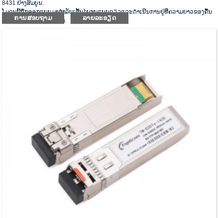
8431 ຢ່າງສົມບູນ.
ໂມດູນນີ້ຖືກອອກແບບມາສໍາລັບເສັ້ນໄຍຮູບແບບດຽວແລະດໍາເນີນການຢູ່ທີ່ຄວາມຍາວຂອງຄື້ນ
ການສອບຖາມ
ລາຍລະອຽດ
ຂອງ CWDM wavelength.