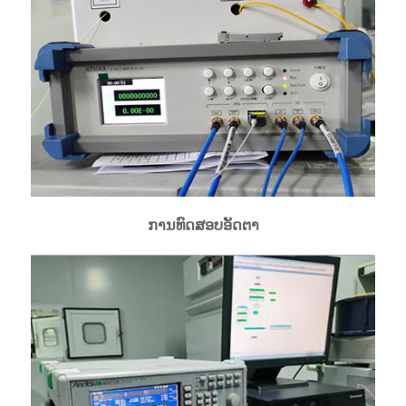
ການທົດສອບອັດຕາ