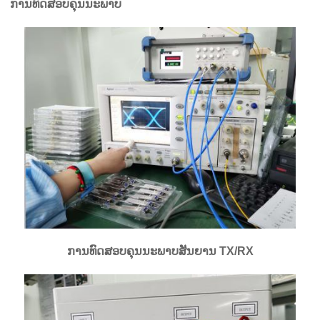
ການທົດສອບຄຸນນະພາບ
ການທົດສອບຄຸນນະພາບສັນຍານ TX/RX