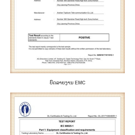
ບົດລາຍງານ EMC