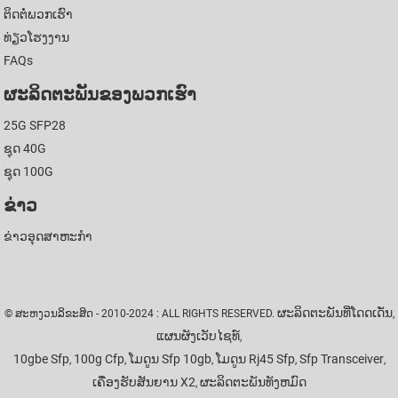
ຕິດ​ຕໍ່​ພວກ​ເຮົາ
ທ່ຽວໂຮງງານ
FAQs
ຜະລິດຕະພັນຂອງພວກເຮົາ
25G SFP28
ຊຸດ 40G
ຊຸດ 100G
ຂ່າວ
ຂ່າວອຸດສາຫະກໍາ
ຜະລິດຕະພັນທີ່ໂດດເດັ່ນ
© ສະຫງວນລິຂະສິດ - 2010-2024 : ALL RIGHTS RESERVED.
,
ແຜນຜັງເວັບໄຊທ໌
,
10gbe Sfp
100g Cfp
ໂມດູນ Sfp 10gb
ໂມດູນ Rj45 Sfp
Sfp Transceiver
,
,
,
,
,
ເຄື່ອງຮັບສັນຍານ X2
ຜະລິດຕະພັນທັງຫມົດ
,