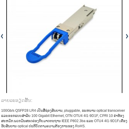
ລາຍ​ລະ​ອຽດ​ສັ້ນ​:
100Gb/s QSFP28 LR4 ເປັນສີ່ຊ່ອງສັນຍານ, pluggable, ຂະຫນານ optical transceiver
ແລະອອກແບບສໍາລັບ 100 Gigabit Ethernet, OTN OTU4 4I1-9D1F, CPRI 10 ຄໍາຮ້ອງ
ສະຫມັກ.ພວກມັນສອດຄ່ອງກັບມາດຕະຖານ IEEE P802.3ba ແລະ OTU4 4I1-9D1F.ເຄື່ອງ
ຮັບສັນຍານ optical ປະຕິບັດຕາມຄວາມຕ້ອງການຂອງ RoHS.