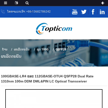
ໂທຫາພວກເຮົາ: +86-13682786242
ບ້ານ
ຜະລິດຕະພັນ
ຊຸດ 100G
QSFP28
ຜະ​ລິດ​ຕະ​ພັນ
100GBASE-LR4 ແລະ 112GBASE-OTU4 QSFP28 Dual Rate
1310nm 100m DDM DML&PIN LC Optical Transceiver