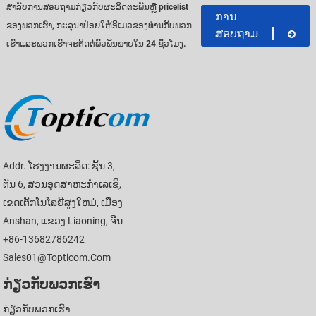
ສໍາ​ລັບ​ການ​ສອບ​ຖາມ​ກ່ຽວ​ກັບ​ຜະ​ລິດ​ຕະ​ພັນ​ຫຼື pricelist
ການ
ຂອງ​ພວກ​ເຮົາ​, ກະ​ລຸ​ນາ​ປ່ອຍ​ໃຫ້​ອີ​ເມວ​ຂອງ​ທ່ານ​ກັບ​ພວກ​
ສອບຖາມ
ເຮົາ​ແລະ​ພວກ​ເຮົາ​ຈະ​ຕິດ​ຕໍ່​ພົວ​ພັນ​ພາຍ​ໃນ 24 ຊົ່ວ​ໂມງ​.
Addr. ໂຮງງານຜະລິດ: ຊັ້ນ 3,
ຕັນ 6, ສວນອຸດສາຫະກໍາເລເຊີ,
ເຂດເຕັກໂນໂລຢີສູງໃຫມ່, ເມືອງ
Anshan, ແຂວງ Liaoning, ຈີນ
+86-13682786242
Sales01@topticom.com
ກ່ຽວ​ກັບ​ພວກ​ເຮົາ
ກ່ຽວ​ກັບ​ພວກ​ເຮົາ