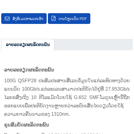
ສົ່ງອີເມວຫາພວກເຮົາ
ດາວໂຫຼດເປັນ PDF
ລາຍລະອຽດຜະລິດຕະພັນ
ລາຍ​ລະ​ອຽດ​ຜະ​ລິດ​ຕະ​ພັນ
100G QSFP28 ປະສົມປະສານສີ່ເລນຂໍ້ມູນໃນແຕ່ລະທິດທາງດ້ວຍ
ແບນວິດ 100Gb/s.ແຕ່ລະເລນສາມາດປະຕິບັດໄດ້ຢູ່ທີ່ 27.953Gb/s
ໄລຍະສົ່ງເຖິງ 10 ກິໂລແມັດໂດຍໃຊ້ G.652 SMF.ໂມດູນເຫຼົ່ານີ້ຖືກ
ອອກແບບເພື່ອປະຕິບັດງານຫຼາຍກວ່າລະບົບເສັ້ນໄຍດຽວໂດຍໃຊ້
ຄວາມຍາວຄື່ນນາມຂອງ 1310nm.
ຄຸນສົມບັດຜະລິດຕະພັນ