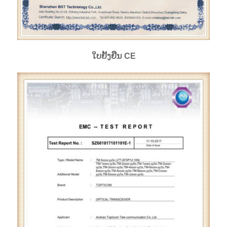
ໃບຢັ້ງຢືນ CE