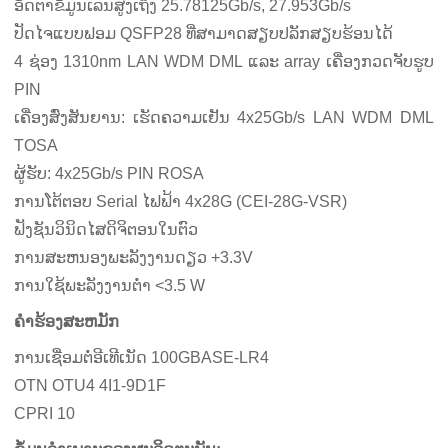
ອັດຕາຂໍ້ມູນເລນສູງເຖິງ 25.78125Gb/s, 27.953Gb/s
ປັດໄຈແບບຟອມ QSFP28 ທີ່ສາມາດສຽບປລັກສຽບຮ້ອນໄດ້
4 ຊ່ອງ 1310nm LAN WDM DML ແລະ array ເຄື່ອງກວດຈັບຮູບ
PIN
ເຄື່ອງສົ່ງສັນຍານ: ເຮັດຄວາມເຢັນ 4x25Gb/s LAN WDM DML
TOSA
ຜູ້ຮັບ: 4x25Gb/s PIN ROSA
ການໂຕ້ຕອບ Serial ໄຟຟ້າ 4x28G (CEI-28G-VSR)
ຟັງຊັນວິນິດໄສດິຈິຕອນໃນຕົວ
ການສະຫນອງພະລັງງານດຽວ +3.3V
ການໃຊ້ພະລັງງານຕໍ່າ <3.5 W
ຄໍາຮ້ອງສະຫມັກ
ການເຊື່ອມຕໍ່ອີເທີເນັດ 100GBASE-LR4
OTN OTU4 4I1-9D1F
CPRI 10