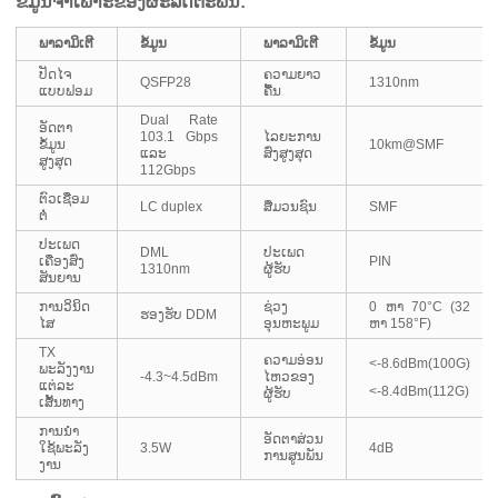
ຂໍ້ມູນຈໍາເພາະຂອງຜະລິດຕະພັນ:
ພາລາມິເຕີ
ຂໍ້ມູນ
ພາລາມິເຕີ
ຂໍ້ມູນ
ປັດໄຈ
ຄວາມຍາວ
QSFP28
1310nm
ແບບຟອມ
ຄື້ນ
Dual Rate
ອັດຕາ
103.1 Gbps
ໄລຍະການ
ຂໍ້ມູນ
10km@SMF
ແລະ
ສົ່ງສູງສຸດ
ສູງສຸດ
112Gbps
ຕົວເຊື່ອມ
LC duplex
ສື່ມວນຊົນ
SMF
ຕໍ່
ປະເພດ
DML
ປະເພດ
ເຄື່ອງສົ່ງ
PIN
1310nm
ຜູ້ຮັບ
ສັນຍານ
ການວິນິດ
ຊ່ວງ
0 ຫາ 70°C (32
ຮອງຮັບ DDM
ໄສ
ອຸນຫະພູມ
ຫາ 158°F)
TX
ຄວາມອ່ອນ
<-8.6dBm(100G)
ພະລັງງານ
-4.3~4.5dBm
ໄຫວຂອງ
ແຕ່ລະ
<-8.4dBm(112G)
ຜູ້ຮັບ
ເສັ້ນທາງ
ການ​ນໍາ​
ອັດຕາສ່ວນ
ໃຊ້​ພະ​ລັງ​
3.5W
4dB
ການສູນພັນ
ງານ