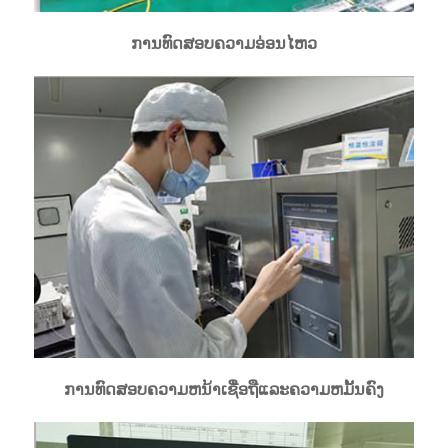
ການທົດສອບຄວາມອ່ອນໄຫວ
ການທົດສອບຄວາມຫນ້າເຊື່ອຖືແລະຄວາມຫມັ້ນຄົງ