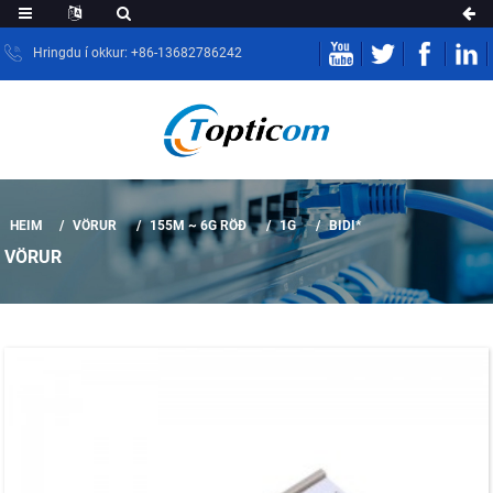
Hringdu í okkur: +86-13682786242
HEIM
VÖRUR
155M ~ 6G RÖÐ
1G
BIDI*
VÖRUR