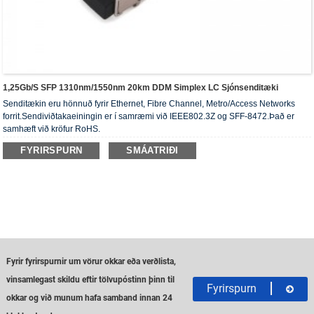
1,25Gb/s SFP 1310nm/1550nm 20km DDM Simplex LC Sjónsenditæki
Senditækin eru hönnuð fyrir Ethernet, Fibre Channel, Metro/Access Networks
forrit.Sendiviðtakaeiningin er í samræmi við IEEE802.3Z og SFF-8472.Það er
samhæft við kröfur RoHS.
FYRIRSPURN
SMÁATRIÐI
Fyrir fyrirspurnir um vörur okkar eða verðlista,
vinsamlegast skildu eftir tölvupóstinn þinn til
Fyrirspurn
okkar og við munum hafa samband innan 24