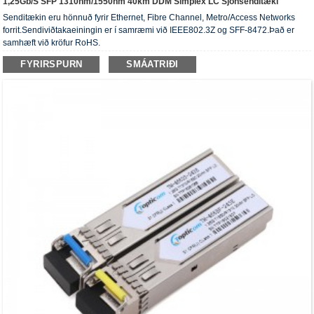
1,25Gb/s SFP 1310nm/1550nm 40km DDM Simplex LC Sjónsenditæki
Senditækin eru hönnuð fyrir Ethernet, Fibre Channel, Metro/Access Networks
forrit.Sendiviðtakaeiningin er í samræmi við IEEE802.3Z og SFF-8472.Það er
samhæft við kröfur RoHS.
FYRIRSPURN
SMÁATRIÐI