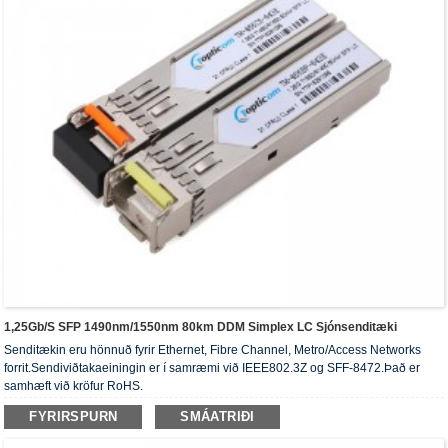
1,25Gb/s SFP 1490nm/1550nm 80km DDM Simplex LC Sjónsenditæki
Senditækin eru hönnuð fyrir Ethernet, Fibre Channel, Metro/Access Networks
forrit.Sendiviðtakaeiningin er í samræmi við IEEE802.3Z og SFF-8472.Það er
samhæft við kröfur RoHS.
FYRIRSPURN
SMÁATRIÐI