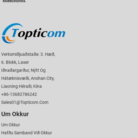
klukkustunda.
Verksmiðjuaðstaða: 3. Hæð,
6. Blokk, Laser
Iðnaðargarður, Nýtt Og
Hátæknisvæði, Anshan City,
Liaoning Héraði, Kína
+86-13682786242
Sales01@topticom.com
Um Okkur
Um Okkur
Hafðu Samband Við Okkur