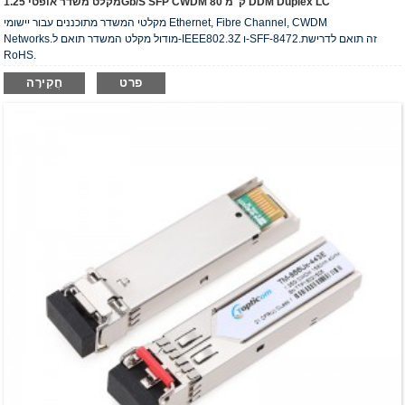
מקלט משדר אופטי 1.25Gb/s SFP CWDM 80 ק"מ DDM Duplex LC
מקלטי המשדר מתוכננים עבור יישומי Ethernet, Fibre Channel, CWDM
Networks.מודול מקלט המשדר תואם ל-IEEE802.3Z ו-SFF-8472.זה תואם לדרישת
RoHS.
פרט
חֲקִירָה