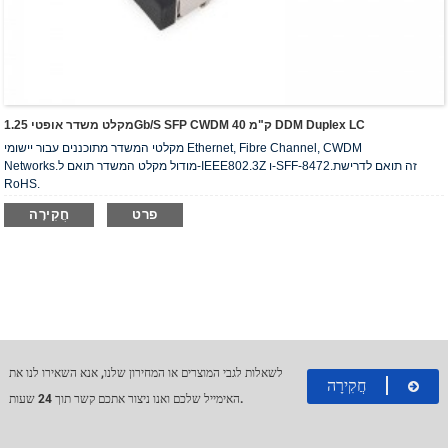
מקלט משדר אופטי 1.25Gb/s SFP CWDM 40 ק"מ DDM Duplex LC
מקלטי המשדר מתוכננים עבור יישומי Ethernet, Fibre Channel, CWDM
Networks.מודול מקלט המשדר תואם ל-IEEE802.3Z ו-SFF-8472.זה תואם לדרישת
RoHS.
פרט
חֲקִירָה
לשאלות לגבי המוצרים או המחירון שלנו, אנא השאירו לנו את
חֲקִירָה
האימייל שלכם ואנו ניצור אתכם קשר תוך 24 שעות.