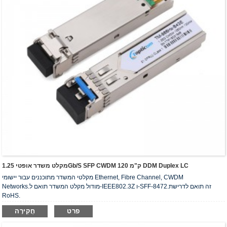
מקלט משדר אופטי 1.25Gb/s SFP CWDM 120 ק"מ DDM Duplex LC
מקלטי המשדר מתוכננים עבור יישומי Ethernet, Fibre Channel, CWDM
Networks.מודול מקלט המשדר תואם ל-IEEE802.3Z ו-SFF-8472.זה תואם לדרישת
RoHS.
פרט
חֲקִירָה