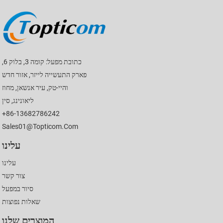
כתובת מפעל: קומה 3, בלוק 6,
פארק התעשייה לייזר, אזור חדש
והיי-טק, עיר אנשאן, מחוז
ליאונינג, סין
+86-13682786242
Sales01@topticom.com
עלינו
עלינו
צור קשר
סיור במפעל
שאלות נפוצות
המוצרים שלנו