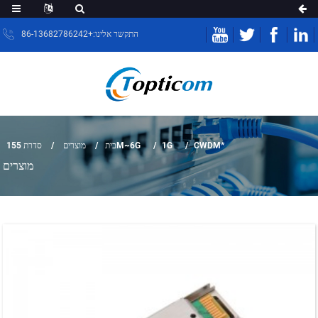
התקשר אלינו:+86-13682786242
מוצרים
בית
סדרת 155M~6G
1G
CWDM*
מוצרים