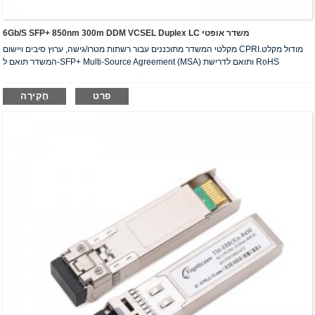
6Gb/s SFP+ 850nm 300m DDM VCSEL Duplex LC משדר אופטי
מקלטי המשדר מתוכננים עבור רשתות מטרו/גישה, ערוץ סיבים ויישום CPRI.מודול מקלט
המשדר תואם ל-SFP+ Multi-Source Agreement (MSA) ותואם לדרישת RoHS
פרט
חֲקִירָה