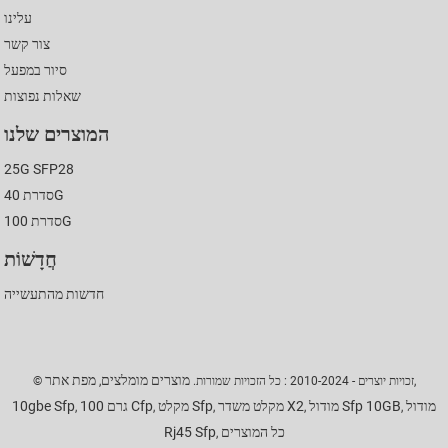
עלינו
צור קשר
סיור במפעל
שאלות נפוצות
המוצרים שלנו
25G SFP28
סדרת 40G
סדרת 100G
חֲדָשׁוֹת
חדשות מהתעשייה
מוצרים מומלצים
מפת אתר
,
© זכויות יוצרים - 2010-2024 : כל הזכויות שמורות.
,
מודול
מודול Sfp 10GB
מקלט משדר X2
מקלט Sfp
100 גרם Cfp
10gbe Sfp
,
,
,
,
,
כל המוצרים
Rj45 Sfp
,