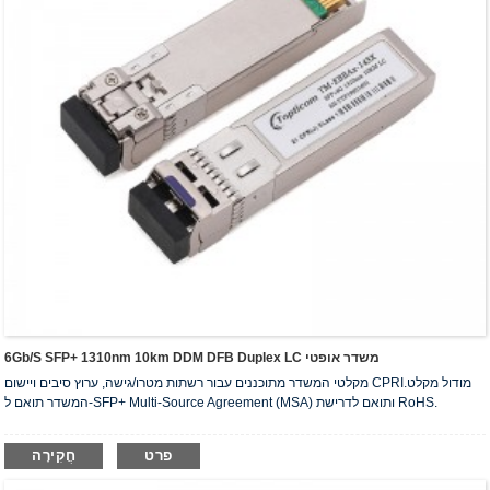
6Gb/s SFP+ 1310nm 10km DDM DFB Duplex LC משדר אופטי
מקלטי המשדר מתוכננים עבור רשתות מטרו/גישה, ערוץ סיבים ויישום CPRI.מודול מקלט
המשדר תואם ל-SFP+ Multi-Source Agreement (MSA) ותואם לדרישת RoHS.
פרט
חֲקִירָה