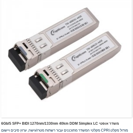
6Gb/s SFP+ BIDI 1270nm/1330nm 40km DDM Simplex LC משדר אופטי
מקלטי המשדר מתוכננים עבור רשתות מטרו/גישה, ערוץ סיבים ויישום CPRI.מודול מקלט