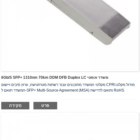
6Gb/s SFP+ 1310nm 70km DDM DFB Duplex LC משדר אופטי
מקלטי המשדר מתוכננים עבור רשתות מטרו/גישה, ערוץ סיבים ויישום CPRI.מודול מקלט
המשדר תואם ל-SFP+ Multi-Source Agreement (MSA) ותואם לדרישת RoHS.
פרט
חֲקִירָה