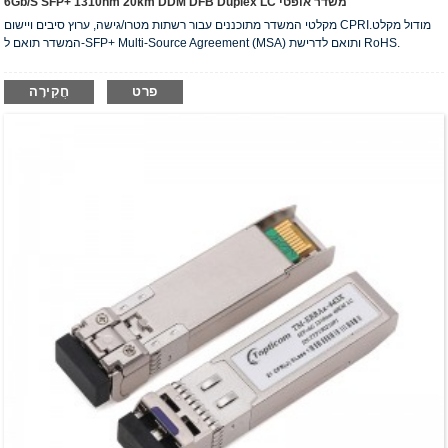
6Gb/s SFP+ 1310nm 20km DDM DFB Duplex LC משדר אופטי
מקלטי המשדר מתוכננים עבור רשתות מטרו/גישה, ערוץ סיבים ויישום CPRI.מודול מקלט
המשדר תואם ל-SFP+ Multi-Source Agreement (MSA) ותואם לדרישת RoHS.
פרט
חֲקִירָה