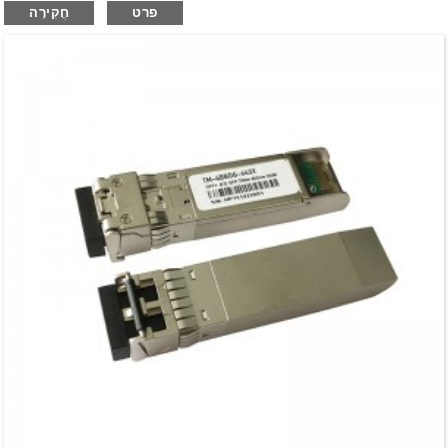
פרט
חֲקִירָה