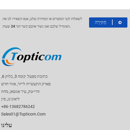
לשאלות לגבי המוצרים או המחירון שלנו, אנא השאירו לנו את
חֲקִירָה
האימייל שלכם ואנו ניצור אתכם קשר תוך 24 שעות.
כתובת מפעל: קומה 3, בלוק 6,
פארק התעשייה לייזר, אזור חדש
והיי-טק, עיר אנשאן, מחוז
ליאונינג, סין
+86-13682786242
Sales01@topticom.com
עלינו