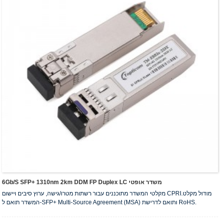
6Gb/s SFP+ 1310nm 2km DDM FP Duplex LC משדר אופטי
מקלטי המשדר מתוכננים עבור רשתות מטרו/גישה, ערוץ סיבים ויישום CPRI.מודול מקלט
המשדר תואם ל-SFP+ Multi-Source Agreement (MSA) ותואם לדרישת RoHS.