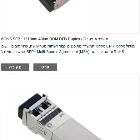
6Gb/s SFP+ 1310nm 40km DDM DFB Duplex LC משדר אופטי
מקלטי המשדר מתוכננים עבור רשתות מטרו/גישה, ערוץ סיבים ויישום CPRI.מודול מקלט
המשדר תואם ל-SFP+ Multi-Source Agreement (MSA) ותואם לדרישת RoHS.
פרט
חֲקִירָה