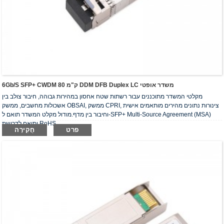
6Gb/s SFP+ CWDM 80 ק"מ DDM DFB Duplex LC משדר אופטי
מקלטי המשדר מתוכננים עבור רשתות שטח אחסון במהירות גבוהה, חיבור צולב בין
אשכולות מחשבים, ממשק OBSAI, ממשק CPRI, צינורות נתונים מהירים מותאמים אישית
וחיבור בין מדף.מודול מקלט המשדר תואם ל-SFP+ Multi-Source Agreement (MSA)
ותואם לדרישת RoHS.
פרט
חֲקִירָה