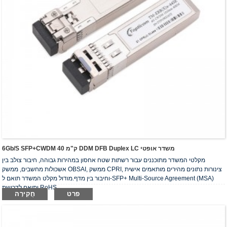
6Gb/s SFP+CWDM 40 ק"מ DDM DFB Duplex LC משדר אופטי
מקלטי המשדר מתוכננים עבור רשתות שטח אחסון במהירות גבוהה, חיבור צולב בין
אשכולות מחשבים, ממשק OBSAI, ממשק CPRI, צינורות נתונים מהירים מותאמים אישית
וחיבור בין מדף.מודול מקלט המשדר תואם ל-SFP+ Multi-Source Agreement (MSA)
ותואם לדרישת RoHS.
פרט
חֲקִירָה