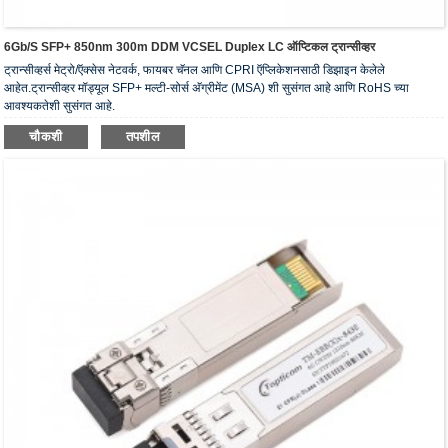
6Gb/s SFP+ 850nm 300m DDM VCSEL Duplex LC ऑप्टिकल ट्रान्सीव्हर
ट्रान्सीव्हर्स मेट्रो/ऍक्सेस नेटवर्क, फायबर चॅनल आणि CPRI ऍप्लिकेशनसाठी डिझाइन केलेले
आहेत.ट्रान्सीव्हर मॉड्यूल SFP+ मल्टी-सोर्स अ‍ॅग्रीमेंट (MSA) शी सुसंगत आहे आणि RoHS च्या
आवश्यकतेशी सुसंगत आहे.
चौकशी
तपशील