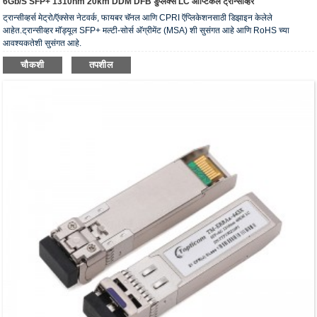
6Gb/s SFP+ 1310nm 20km DDM DFB डुप्लेक्स LC ऑप्टिकल ट्रान्सीव्हर
ट्रान्सीव्हर्स मेट्रो/ऍक्सेस नेटवर्क, फायबर चॅनल आणि CPRI ऍप्लिकेशनसाठी डिझाइन केलेले
आहेत.ट्रान्सीव्हर मॉड्यूल SFP+ मल्टी-सोर्स अ‍ॅग्रीमेंट (MSA) शी सुसंगत आहे आणि RoHS च्या
आवश्यकतेशी सुसंगत आहे.
चौकशी
तपशील