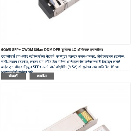
6Gb/s SFP+ CWDM 80km DDM DFB डुप्लेक्स LC ऑप्टिकल ट्रान्सीव्हर
ट्रान्सीव्हर्स हाय-स्पीड स्टोरेज एरिया नेटवर्क, कॉम्प्युटर क्लस्टर क्रॉस-कनेक्ट, ओबीएसएआय इंटरफेस,
सीपीआरआय इंटरफेस, कस्टम हाय-स्पीड डेटा पाईप्स आणि इंटर रॅक कनेक्शनसाठी डिझाइन केलेले
आहेत.ट्रान्सीव्हर मॉड्यूल SFP+ मल्टी-सोर्स अ‍ॅग्रीमेंट (MSA) शी सुसंगत आहे आणि RoHS च्या
आवश्यकतेशी सुसंगत आहे.
चौकशी
तपशील