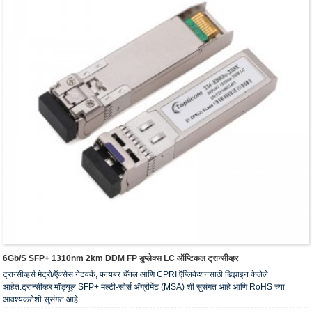
6Gb/s SFP+ 1310nm 2km DDM FP डुप्लेक्स LC ऑप्टिकल ट्रान्सीव्हर
ट्रान्सीव्हर्स मेट्रो/ऍक्सेस नेटवर्क, फायबर चॅनल आणि CPRI ऍप्लिकेशनसाठी डिझाइन केलेले
आहेत.ट्रान्सीव्हर मॉड्यूल SFP+ मल्टी-सोर्स अ‍ॅग्रीमेंट (MSA) शी सुसंगत आहे आणि RoHS च्या
आवश्यकतेशी सुसंगत आहे.