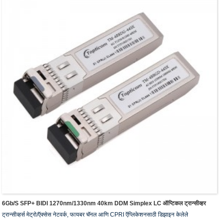
6Gb/s SFP+ BIDI 1270nm/1330nm 40km DDM Simplex LC ऑप्टिकल ट्रान्सीव्हर
ट्रान्सीव्हर्स मेट्रो/ऍक्सेस नेटवर्क, फायबर चॅनल आणि CPRI ऍप्लिकेशनसाठी डिझाइन केलेले