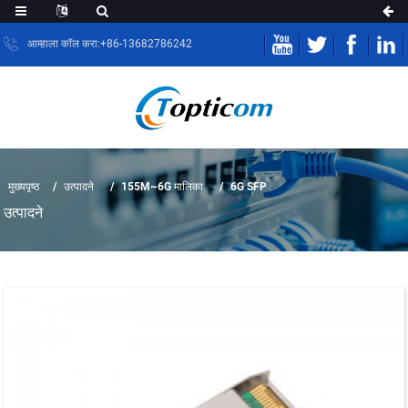
आम्हाला कॉल करा:+86-13682786242
मुख्यपृष्ठ
उत्पादने
155M~6G मालिका
6G SFP
उत्पादने