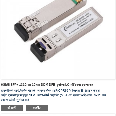
6Gb/s SFP+ 1310nm 10km DDM DFB डुप्लेक्स LC ऑप्टिकल ट्रान्सीव्हर
ट्रान्सीव्हर्स मेट्रो/ऍक्सेस नेटवर्क, फायबर चॅनल आणि CPRI ऍप्लिकेशनसाठी डिझाइन केलेले
आहेत.ट्रान्सीव्हर मॉड्यूल SFP+ मल्टी-सोर्स अ‍ॅग्रीमेंट (MSA) शी सुसंगत आहे आणि RoHS च्या
आवश्यकतेशी सुसंगत आहे.
चौकशी
तपशील