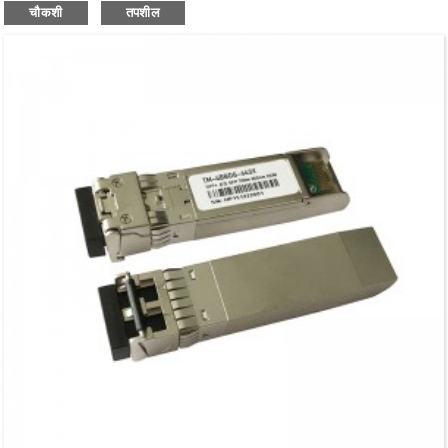
चौकशी
तपशील