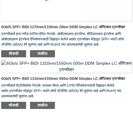
6Gb/s SFP+ BIDI 1270nm/1330nm 20km DDM Simplex LC ऑप्टिकल ट्रान्सीव्हर
ट्रान्सीव्हर्स हाय-स्पीड स्टोरेज एरिया नेटवर्क, ओबीएसएआय इंटरफेस, सीपीआरआय इंटरफेस आणि
ओबीएसएआय इंटरफेस ऍप्लिकेशनसाठी डिझाइन केलेले आहेत.ट्रान्सीव्हर मॉड्यूल SFP+ मल्टी-सोर्स
अ‍ॅग्रीमेंट (MSA) शी सुसंगत आहे आणि RoHS च्या आवश्यकतेशी सुसंगत आहे.
चौकशी
तपशील
6Gb/s SFP+ BIDI 1310nm/1550nm 500m DDM Simplex LC ऑप्टिकल ट्रान्सीव्हर
ट्रान्सीव्हर्स मेट्रो/ऍक्सेस नेटवर्क, फायबर चॅनल आणि CPRI ऍप्लिकेशनसाठी डिझाइन केलेले
आहेत.ट्रान्सीव्हर मॉड्यूल SFP+ मल्टी-सोर्स अ‍ॅग्रीमेंट (MSA) शी सुसंगत आहे आणि RoHS च्या
आवश्यकतेशी सुसंगत आहे.
चौकशी
तपशील