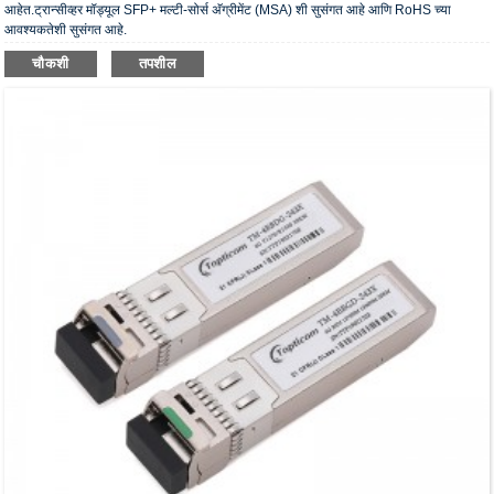
आहेत.ट्रान्सीव्हर मॉड्यूल SFP+ मल्टी-सोर्स अ‍ॅग्रीमेंट (MSA) शी सुसंगत आहे आणि RoHS च्या
आवश्यकतेशी सुसंगत आहे.
चौकशी
तपशील