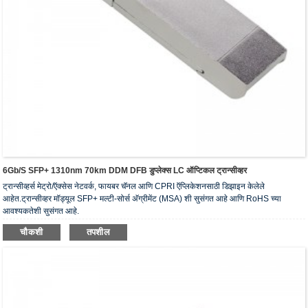
6Gb/s SFP+ 1310nm 70km DDM DFB डुप्लेक्स LC ऑप्टिकल ट्रान्सीव्हर
ट्रान्सीव्हर्स मेट्रो/ऍक्सेस नेटवर्क, फायबर चॅनल आणि CPRI ऍप्लिकेशनसाठी डिझाइन केलेले
आहेत.ट्रान्सीव्हर मॉड्यूल SFP+ मल्टी-सोर्स अ‍ॅग्रीमेंट (MSA) शी सुसंगत आहे आणि RoHS च्या
आवश्यकतेशी सुसंगत आहे.
चौकशी
तपशील