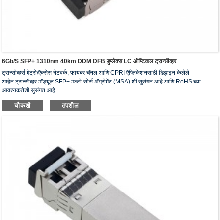
6Gb/s SFP+ 1310nm 40km DDM DFB डुप्लेक्स LC ऑप्टिकल ट्रान्सीव्हर
ट्रान्सीव्हर्स मेट्रो/ऍक्सेस नेटवर्क, फायबर चॅनल आणि CPRI ऍप्लिकेशनसाठी डिझाइन केलेले
आहेत.ट्रान्सीव्हर मॉड्यूल SFP+ मल्टी-सोर्स अ‍ॅग्रीमेंट (MSA) शी सुसंगत आहे आणि RoHS च्या
आवश्यकतेशी सुसंगत आहे.
चौकशी
तपशील