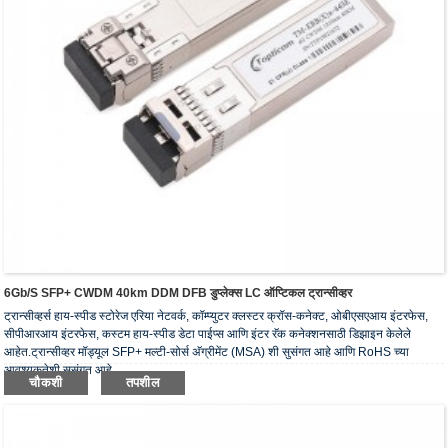
6Gb/s SFP+ CWDM 40km DDM DFB डुप्लेक्स LC ऑप्टिकल ट्रान्सीव्हर
ट्रान्सीव्हर्स हाय-स्पीड स्टोरेज एरिया नेटवर्क, कॉम्प्युटर क्लस्टर क्रॉस-कनेक्ट, ओबीएसएआय इंटरफेस,
सीपीआरआय इंटरफेस, कस्टम हाय-स्पीड डेटा पाईप्स आणि इंटर रॅक कनेक्शनसाठी डिझाइन केलेले
आहेत.ट्रान्सीव्हर मॉड्यूल SFP+ मल्टी-सोर्स अ‍ॅग्रीमेंट (MSA) शी सुसंगत आहे आणि RoHS च्या
आवश्यकतेशी सुसंगत आहे.
चौकशी
तपशील