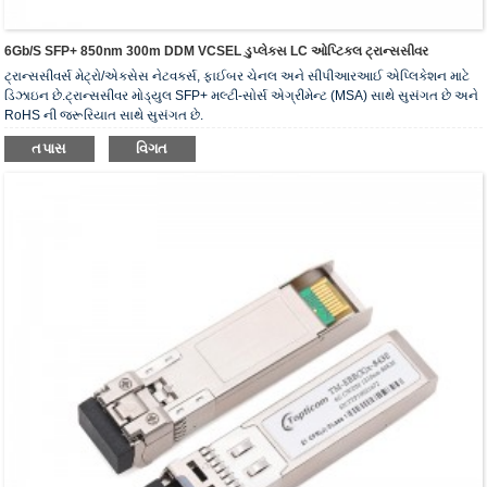
6Gb/s SFP+ 850nm 300m DDM VCSEL ડુપ્લેક્સ LC ઓપ્ટિકલ ટ્રાન્સસીવર
ટ્રાન્સસીવર્સ મેટ્રો/એક્સેસ નેટવર્ક્સ, ફાઈબર ચેનલ અને સીપીઆરઆઈ એપ્લિકેશન માટે
ડિઝાઇન છે.ટ્રાન્સસીવર મોડ્યુલ SFP+ મલ્ટી-સોર્સ એગ્રીમેન્ટ (MSA) સાથે સુસંગત છે અને
RoHS ની જરૂરિયાત સાથે સુસંગત છે.
તપાસ
વિગત