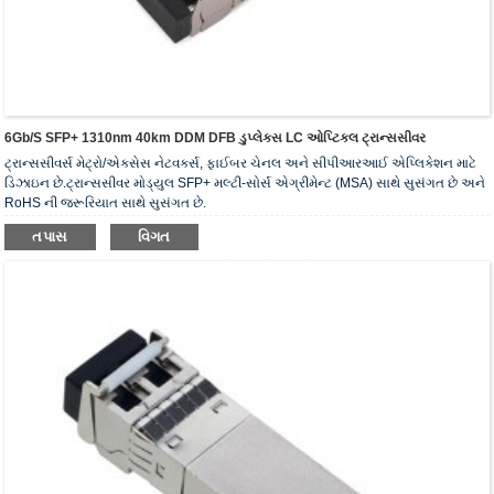
6Gb/s SFP+ 1310nm 40km DDM DFB ડુપ્લેક્સ LC ઓપ્ટિકલ ટ્રાન્સસીવર
ટ્રાન્સસીવર્સ મેટ્રો/એક્સેસ નેટવર્ક્સ, ફાઈબર ચેનલ અને સીપીઆરઆઈ એપ્લિકેશન માટે
ડિઝાઇન છે.ટ્રાન્સસીવર મોડ્યુલ SFP+ મલ્ટી-સોર્સ એગ્રીમેન્ટ (MSA) સાથે સુસંગત છે અને
RoHS ની જરૂરિયાત સાથે સુસંગત છે.
તપાસ
વિગત