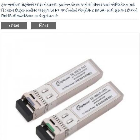
ટ્રાન્સસીવર્સ મેટ્રો/એક્સેસ નેટવર્ક્સ, ફાઈબર ચેનલ અને સીપીઆરઆઈ એપ્લિકેશન માટે
ડિઝાઇન છે.ટ્રાન્સસીવર મોડ્યુલ SFP+ મલ્ટી-સોર્સ એગ્રીમેન્ટ (MSA) સાથે સુસંગત છે અને
RoHS ની જરૂરિયાત સાથે સુસંગત છે.
તપાસ
વિગત