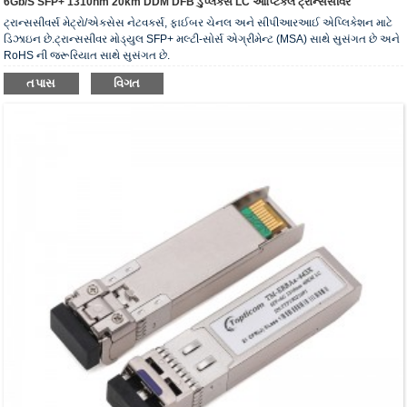
6Gb/s SFP+ 1310nm 20km DDM DFB ડુપ્લેક્સ LC ઓપ્ટિકલ ટ્રાન્સસીવર
ટ્રાન્સસીવર્સ મેટ્રો/એક્સેસ નેટવર્ક્સ, ફાઈબર ચેનલ અને સીપીઆરઆઈ એપ્લિકેશન માટે
ડિઝાઇન છે.ટ્રાન્સસીવર મોડ્યુલ SFP+ મલ્ટી-સોર્સ એગ્રીમેન્ટ (MSA) સાથે સુસંગત છે અને
RoHS ની જરૂરિયાત સાથે સુસંગત છે.
તપાસ
વિગત