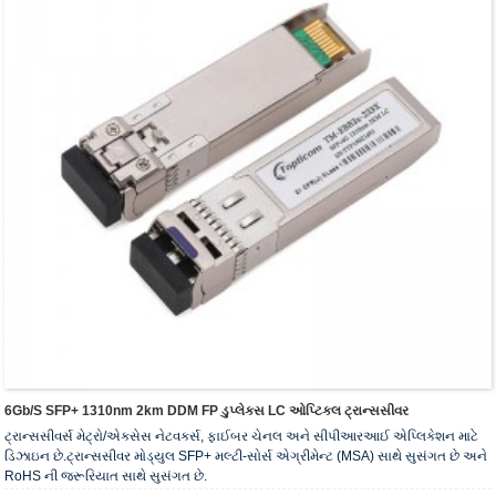
6Gb/s SFP+ 1310nm 2km DDM FP ડુપ્લેક્સ LC ઓપ્ટિકલ ટ્રાન્સસીવર
ટ્રાન્સસીવર્સ મેટ્રો/એક્સેસ નેટવર્ક્સ, ફાઈબર ચેનલ અને સીપીઆરઆઈ એપ્લિકેશન માટે
ડિઝાઇન છે.ટ્રાન્સસીવર મોડ્યુલ SFP+ મલ્ટી-સોર્સ એગ્રીમેન્ટ (MSA) સાથે સુસંગત છે અને
RoHS ની જરૂરિયાત સાથે સુસંગત છે.