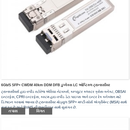
6Gb/s SFP+ CWDM 40km DDM DFB ડુપ્લેક્સ LC ઓપ્ટિકલ ટ્રાન્સસીવર
ટ્રાન્સસીવર્સ હાઇ-સ્પીડ સ્ટોરેજ એરિયા નેટવર્ક્સ, કમ્પ્યુટર ક્લસ્ટર ક્રોસ-કનેક્ટ, OBSAI
ઇન્ટરફેસ, CPRI ઇન્ટરફેસ, કસ્ટમ હાઇ-સ્પીડ ડેટા પાઇપ્સ અને ઇન્ટર રેક કનેક્શન માટે
ડિઝાઇન કરવામાં આવ્યા છે.ટ્રાન્સસીવર મોડ્યુલ SFP+ મલ્ટી-સોર્સ એગ્રીમેન્ટ (MSA) સાથે
સુસંગત છે અને RoHS ની જરૂરિયાત સાથે સુસંગત છે.
તપાસ
વિગત