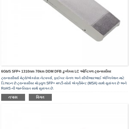
6Gb/s SFP+ 1310nm 70km DDM DFB ડુપ્લેક્સ LC ઓપ્ટિકલ ટ્રાન્સસીવર
ટ્રાન્સસીવર્સ મેટ્રો/એક્સેસ નેટવર્ક્સ, ફાઈબર ચેનલ અને સીપીઆરઆઈ એપ્લિકેશન માટે
ડિઝાઇન છે.ટ્રાન્સસીવર મોડ્યુલ SFP+ મલ્ટી-સોર્સ એગ્રીમેન્ટ (MSA) સાથે સુસંગત છે અને
RoHS ની જરૂરિયાત સાથે સુસંગત છે.
તપાસ
વિગત