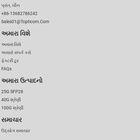
પ્રાંત, ચીન
+86-13682786242
Sales01@topticom.com
અમારા વિશે
અમારા વિશે
અમારો સંપર્ક કરો
ફેક્ટરી ટૂર
FAQs
અમારા ઉત્પાદનો
25G SFP28
40G શ્રેણી
100G શ્રેણી
સમાચાર
ઉદ્યોગ સમાચાર