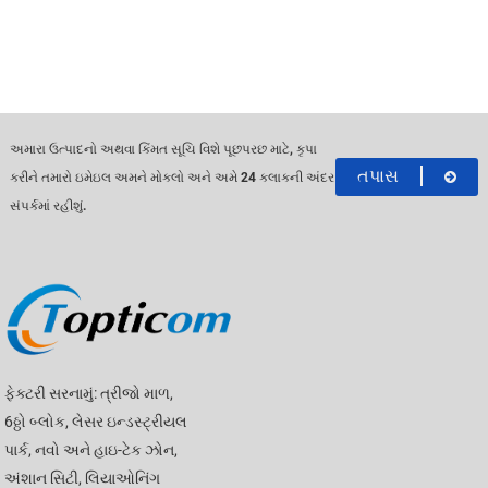
અમારા ઉત્પાદનો અથવા કિંમત સૂચિ વિશે પૂછપરછ માટે, કૃપા
તપાસ
કરીને તમારો ઇમેઇલ અમને મોકલો અને અમે 24 કલાકની અંદર
સંપર્કમાં રહીશું.
ફેક્ટરી સરનામું: ત્રીજો માળ,
6ઠ્ઠો બ્લોક, લેસર ઇન્ડસ્ટ્રીયલ
પાર્ક, નવો અને હાઇ-ટેક ઝોન,
અંશાન સિટી, લિયાઓનિંગ