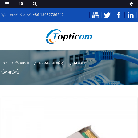
અમને કૉલ કરો:+86-13682786242
ઘર
ઉત્પાદનો
155M~6G શ્રેણી
6G SFP
ઉત્પાદનો