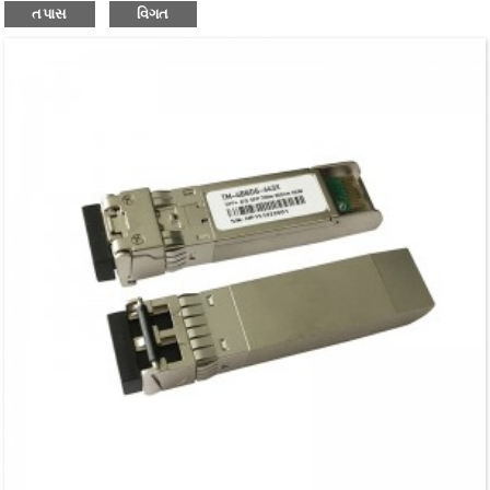
તપાસ
વિગત