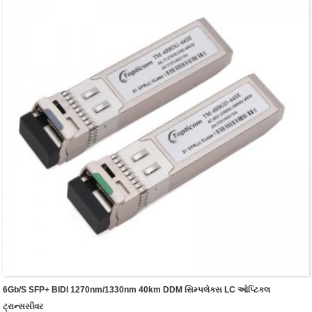
6Gb/s SFP+ BIDI 1270nm/1330nm 40km DDM સિમ્પલેક્સ LC ઓપ્ટિકલ
ટ્રાન્સસીવર