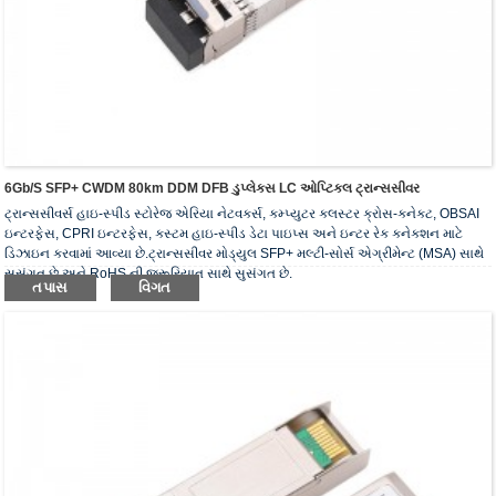
6Gb/s SFP+ CWDM 80km DDM DFB ડુપ્લેક્સ LC ઓપ્ટિકલ ટ્રાન્સસીવર
ટ્રાન્સસીવર્સ હાઇ-સ્પીડ સ્ટોરેજ એરિયા નેટવર્ક્સ, કમ્પ્યુટર ક્લસ્ટર ક્રોસ-કનેક્ટ, OBSAI
ઇન્ટરફેસ, CPRI ઇન્ટરફેસ, કસ્ટમ હાઇ-સ્પીડ ડેટા પાઇપ્સ અને ઇન્ટર રેક કનેક્શન માટે
ડિઝાઇન કરવામાં આવ્યા છે.ટ્રાન્સસીવર મોડ્યુલ SFP+ મલ્ટી-સોર્સ એગ્રીમેન્ટ (MSA) સાથે
સુસંગત છે અને RoHS ની જરૂરિયાત સાથે સુસંગત છે.
તપાસ
વિગત