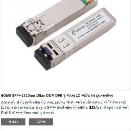
6Gb/s SFP+ 1310nm 10km DDM DFB ડુપ્લેક્સ LC ઓપ્ટિકલ ટ્રાન્સસીવર
ટ્રાન્સસીવર્સ મેટ્રો/એક્સેસ નેટવર્ક્સ, ફાઈબર ચેનલ અને સીપીઆરઆઈ એપ્લિકેશન માટે
ડિઝાઇન છે.ટ્રાન્સસીવર મોડ્યુલ SFP+ મલ્ટી-સોર્સ એગ્રીમેન્ટ (MSA) સાથે સુસંગત છે અને
RoHS ની જરૂરિયાત સાથે સુસંગત છે.
તપાસ
વિગત