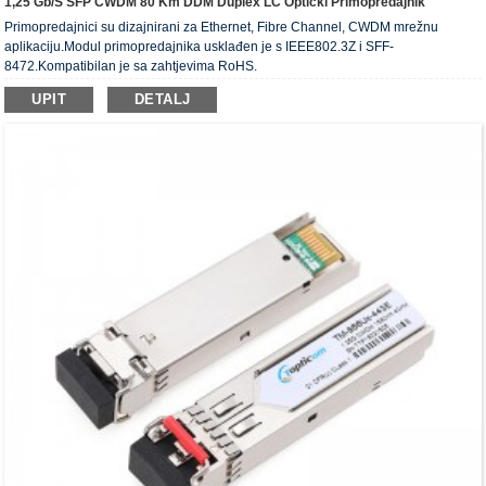
1,25 Gb/s SFP CWDM 80 Km DDM Duplex LC Optički Primopredajnik
Primopredajnici su dizajnirani za Ethernet, Fibre Channel, CWDM mrežnu
aplikaciju.Modul primopredajnika usklađen je s IEEE802.3Z i SFF-
8472.Kompatibilan je sa zahtjevima RoHS.
UPIT
DETALJ