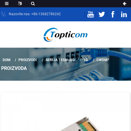
Nazovite nas: +86-13682786242
DOM
PROIZVODI
SERIJA 155M~6G
1G
CWDM*
PROIZVODA