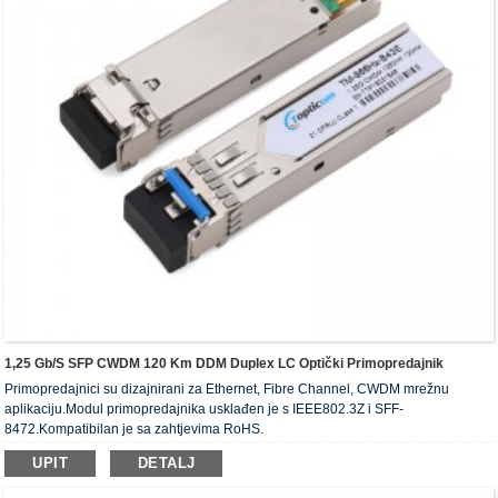
1,25 Gb/s SFP CWDM 120 Km DDM Duplex LC Optički Primopredajnik
Primopredajnici su dizajnirani za Ethernet, Fibre Channel, CWDM mrežnu
aplikaciju.Modul primopredajnika usklađen je s IEEE802.3Z i SFF-
8472.Kompatibilan je sa zahtjevima RoHS.
UPIT
DETALJ