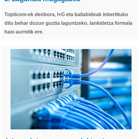
Topticom-ek denbora, I+G eta baliabideak inbertituko
ditu behar duzun guztia laguntzeko, lankidetza formala
hasi aurretik ere.