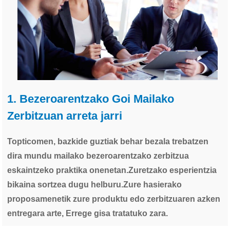
1. Bezeroarentzako Goi Mailako
Zerbitzuan arreta jarri
Topticomen, bazkide guztiak behar bezala trebatzen
dira mundu mailako bezeroarentzako zerbitzua
eskaintzeko praktika onenetan.Zuretzako esperientzia
bikaina sortzea dugu helburu.Zure hasierako
proposamenetik zure produktu edo zerbitzuaren azken
entregara arte, Errege gisa tratatuko zara.