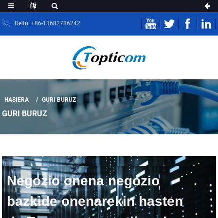
Deitu: +86-13682786242
HASIERA
GURI BURUZ
GURI BURUZ
Negozio onena negozio
bazkide onenarekin hasten