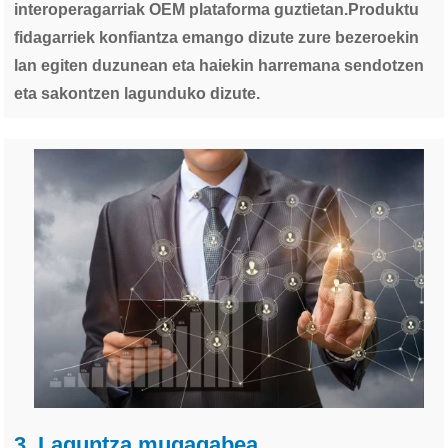
interoperagarriak OEM plataforma guztietan.Produktu
fidagarriek konfiantza emango dizute zure bezeroekin
lan egiten duzunean eta haiekin harremana sendotzen
eta sakontzen lagunduko dizute.
3. Laguntza mugagabea