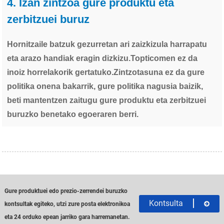
4. Izan zintzoa gure produktu eta
zerbitzuei buruz
Hornitzaile batzuk gezurretan ari zaizkizula harrapatu
eta arazo handiak eragin dizkizu.Topticomen ez da
inoiz horrelakorik gertatuko.Zintzotasuna ez da gure
politika onena bakarrik, gure politika nagusia baizik,
beti mantentzen zaitugu gure produktu eta zerbitzuei
buruzko benetako egoeraren berri.
Gure produktuei edo prezio-zerrendei buruzko
Kontsulta
kontsultak egiteko, utzi zure posta elektronikoa
eta 24 orduko epean jarriko gara harremanetan.