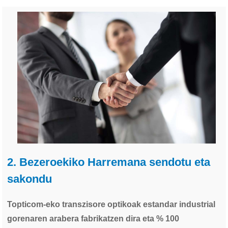
2. Bezeroekiko Harremana sendotu eta
sakondu
Topticom-eko transzisore optikoak estandar industrial
gorenaren arabera fabrikatzen dira eta % 100