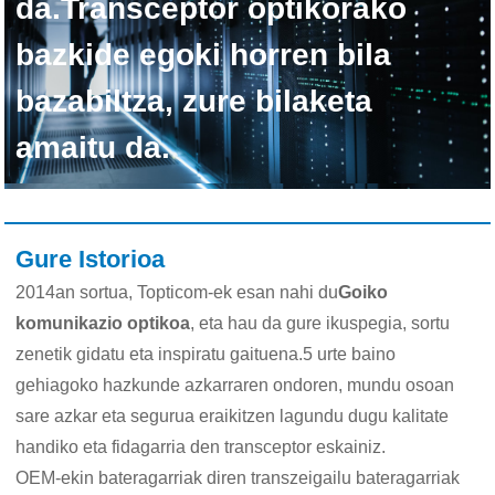
da.Transceptor optikorako
bazkide egoki horren bila
bazabiltza, zure bilaketa
amaitu da.
Gure Istorioa
2014an sortua, Topticom-ek esan nahi du
Goiko
komunikazio optikoa
, eta hau da gure ikuspegia, sortu
zenetik gidatu eta inspiratu gaituena.5 urte baino
gehiagoko hazkunde azkarraren ondoren, mundu osoan
sare azkar eta segurua eraikitzen lagundu dugu kalitate
handiko eta fidagarria den transceptor eskainiz.
OEM-ekin bateragarriak diren transzeigailu bateragarriak