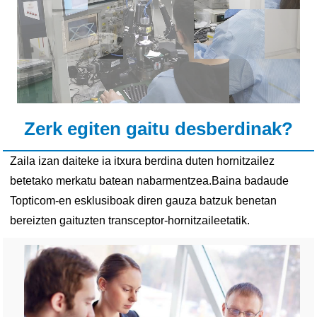
Zerk egiten gaitu desberdinak?
Zaila izan daiteke ia itxura berdina duten hornitzailez
betetako merkatu batean nabarmentzea.Baina badaude
Topticom-en esklusiboak diren gauza batzuk benetan
bereizten gaituzten transceptor-hornitzaileetatik.