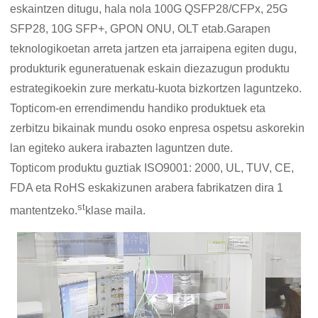
eskaintzen ditugu, hala nola 100G QSFP28/CFPx, 25G
SFP28, 10G SFP+, GPON ONU, OLT etab.Garapen
teknologikoetan arreta jartzen eta jarraipena egiten dugu,
produkturik eguneratuenak eskain diezazugun produktu
estrategikoekin zure merkatu-kuota bizkortzen laguntzeko.
Topticom-en errendimendu handiko produktuek eta
zerbitzu bikainak mundu osoko enpresa ospetsu askorekin
lan egiteko aukera irabazten laguntzen dute.
Topticom produktu guztiak ISO9001: 2000, UL, TUV, CE,
FDA eta RoHS eskakizunen arabera fabrikatzen dira 1
st
mantentzeko.
klase maila.