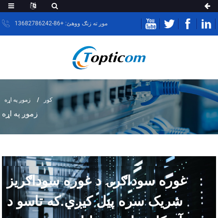
موږ ته زنګ ووهئ: +86-13682786242
کور
زموږ په اړه
زموږ په اړه
غوره سوداګرۍ د غوره سوداګریز
شریک سره پیل کیږي.که تاسو د