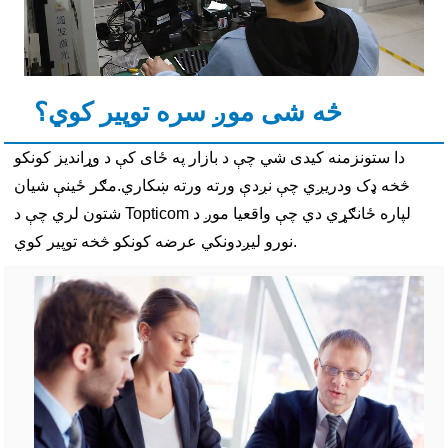
څه شی موږ سره توپیر کوي؟
دا ستونزمنه کیدی شي چې د بازار په ځای کې د وړاندیز کونکو
څخه ډک ودریږي چې نږدې ورته ورته ښکاري.مګر ځینې شیان
شتون لري چې د Topticom لپاره ځانګړي دي چې واقعیا موږ د
نورو لیږدونکي عرضه کونکو څخه توپیر کوي.