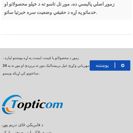
زموږ اصلي پالیسي ده، موږ تل تاسو ته د خپلو محصولاتو او
خدماتو په اړه د حقیقي وضعیت سره خبرتیا ساتو.
زموږ د محصولاتو یا قیمت لیست په اړه پوښتنو لپاره ،
پوښتنه
مهرباني وکړئ خپل بریښنالیک موږ ته پریږدئ او موږ به په 24
ساعتونو کې اړیکه ونیسو.
د فابریکې ځای: دریم پوړ،
شپږم بلاک، لیزر صنعتي پارک،