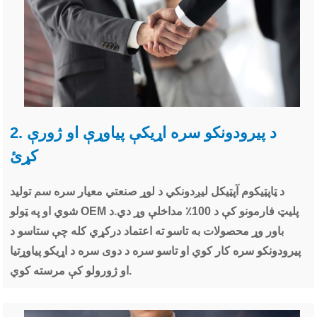
2. د پیرودونکو سره اړیکې پیاوړې او ژورې
کړئ
د ټاپټیکوم آپټیکل لیږدونکي د لوړ صنعتي معیار سره سم تولید
شوي او په ټولو OEM پلیټ فارمونو کې د 100٪ مداخلې وړ دي.د
باور وړ محصولات به تاسو ته اعتماد درکړي کله چې ستاسو د
پیرودونکو سره کار کوي او تاسو سره د دوی سره د اړیکو پیاوړتیا
او ژورولو کې مرسته کوي.