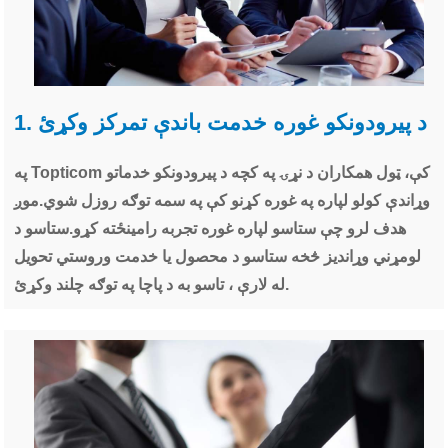
1. د پیرودونکو غوره خدمت باندې تمرکز وکړئ
په Topticom کې، ټول همکاران د نړۍ په کچه د پیرودونکو خدماتو
وړاندې کولو لپاره په غوره کړنو کې په سمه توګه روزل شوي.موږ
هدف لرو چې ستاسو لپاره غوره تجربه رامینځته کړو.ستاسو د
لومړني وړاندیز څخه ستاسو د محصول یا خدمت وروستي تحویل
له لارې ، تاسو به د پاچا په توګه چلند وکړئ.