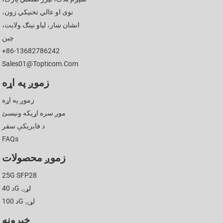
نوی او عالي تخنیکي زون،
انشان ښار، لیاو نینګ ولایت،
چین
+86-13682786242
Sales01@topticom.com
زموږ په اړه
زموږ په اړه
موږ سره اړیکه ونیسئ
د فابریکې سفر
FAQs
زموږ محصولات
25G SFP28
د 40G لړۍ
د 100G لړۍ
خبرونه