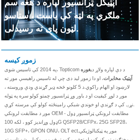
آپټیکل ټرانسیور لپاره د هغه سم
ملګري په لټه کې یاست ، ستاسو
لټون پای ته رسیدلی.
زموږ کیسه
په 2014 کې تاسیس شوی، Topticom د دې لپاره ولاړ دی
غوره
آپټیک مخابرات
، او دا زموږ لید دی چې له تاسیس راهیسې موږ ته
لارښود او الهام راکوي.د 5 کلونو څخه ډیر ګړندي ودې وروسته ،
موږ د لوړ کیفیت او د باور وړ ټرانسیور چمتو کولو سره په ټوله
نړۍ کې د ګړندي او خوندي شبکې رامینځته کولو کې مرسته کړې.
موږ د مطابقت لرونکي OEM - مطابقت لرونکي ټرانسیور ډول
ډول وړاندیز کوو ، لکه 100G QSFP28/CFPx، 25G SFP28،
10G SFP+، GPON ONU، OLT ect.موږ په ټیکنالوژیکي
پرمختګونو تمرکز کوو او تعقیب کوو ترڅو موږ وکولی شو تاسو ته