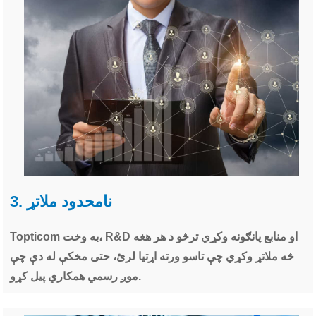
3. نامحدود ملاتړ
Topticom به وخت، R&D او منابع پانګونه وکړي ترڅو د هر هغه
څه ملاتړ وکړي چې تاسو ورته اړتیا لرئ، حتی مخکې له دې چې
موږ رسمي همکاري پیل کړو.