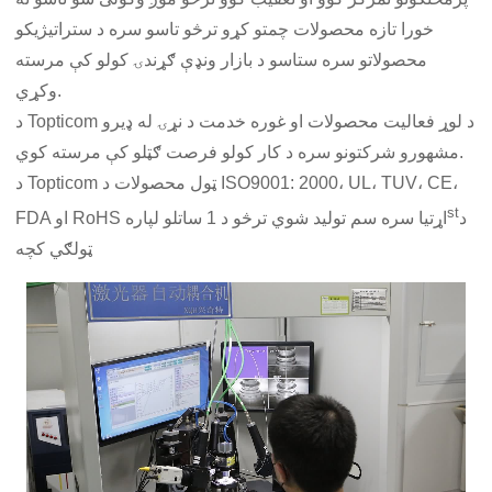
خورا تازه محصولات چمتو کړو ترڅو تاسو سره د ستراتیژیکو
محصولاتو سره ستاسو د بازار ونډې ګړندۍ کولو کې مرسته
وکړي.
د Topticom د لوړ فعالیت محصولات او غوره خدمت د نړۍ له ډیرو
مشهورو شرکتونو سره د کار کولو فرصت ګټلو کې مرسته کوي.
د Topticom ټول محصولات د ISO9001: 2000، UL، TUV، CE،
st
د
FDA او RoHS اړتیا سره سم تولید شوي ترڅو د 1 ساتلو لپاره
ټولګي کچه