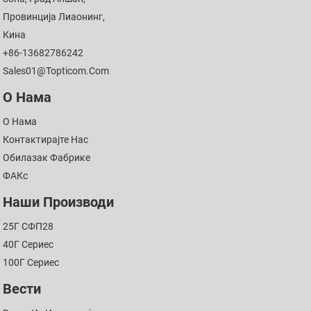
Провинција Лиаонинг,
Кина
+86-13682786242
Sales01@topticom.com
О Нама
О Нама
Контактирајте Нас
Обилазак Фабрике
ФАКс
Наши Производи
25Г СФП28
40Г Сериес
100Г Сериес
Вести