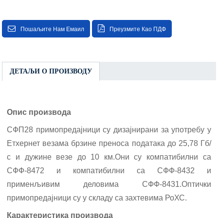
Пошаљите Нам Емаил
Преузмите Као ПДФ
ДЕТАЉИ О ПРОИЗВОДУ
Опис производа
СФП28 примопредајници су дизајнирани за употребу у
Етхернет везама брзине преноса података до 25,78 Гб/
с и дужине везе до 10 км.Они су компатибилни са
СФФ-8472 и компатибилни са СФФ-8432 и
применљивим деловима СФФ-8431.Оптички
примопредајници су у складу са захтевима РоХС.
Карактеристика производа