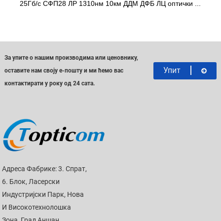
25Гб/с СФП28 ЛР 1310нм 10км ДДМ ДФБ ЛЦ оптички ...
За упите о нашим производима или ценовнику,
Упит
оставите нам своју е-пошту и ми ћемо вас
контактирати у року од 24 сата.
Адреса Фабрике: 3. Спрат,
6. Блок, Ласерски
Индустријски Парк, Нова
И Високотехнолошка
Зона, Град Аншан,