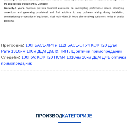
Претходна:
100ГБАСЕ-ЛР4 и 112ГБАСЕ-ОТУ4 КСФП28 Дуал
Рате 1310нм 100м ДДМ ДМЛ& ПИН ЛЦ оптички примопредајник
Следећи:
100Гб/с КСФП28 ПСМ4 1310нм 10км ДДМ ДФБ оптички
примопредајник
ПРОИЗВОД
КАТЕГОРИЈЕ