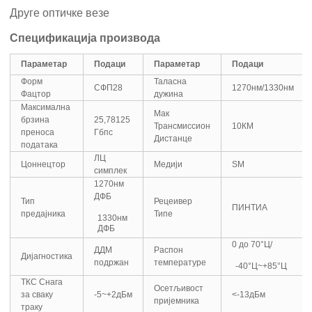
Друге оптичке везе
Спецификација производа
Параметар
Подаци
Параметар
Подаци
Форм
Таласна
СФП28
1270нм/1330нм
Фацтор
дужина
Максимална
Мак
брзина
25,78125
Трансмиссион
10КМ
преноса
Гбпс
Дистанце
података
ЛЦ
Цоннецтор
Медији
SM
симплек
1270нм
ДФБ
Тип
Рецеивер
ПИНТИА
предајника
Типе
1330нм
ДФБ
0 до 70°Ц/
ДДМ
Распон
Дијагностика
подржан
температуре
-40°Ц~+85°Ц
ТКС Снага
Осетљивост
за сваку
-5~+2дБм
<-13дБм
пријемника
траку