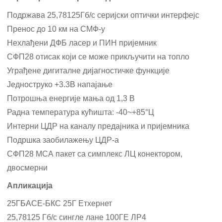
Подржава 25,78125Гб/с серијски оптички интерфејс
Пренос до 10 км на СМФ-у
Нехлађени ДФБ ласер и ПИН пријемник
СФП28 отисак који се може прикључити на топло
Уграђене дигиталне дијагностичке функције
Једноструко +3.3В напајање
Потрошња енергије мања од 1,3 В
Радна температура кућишта: -40~+85°Ц
Интерни ЦДР на каналу предајника и пријемника
Подршка заобилажењу ЦДР-а
СФП28 МСА пакет са симплекс ЛЦ конектором,
двосмерни
Апликација
25ГБАСЕ-БКС 25Г Етхернет
25,78125 Гб/с сингле лане 100ГЕ ЛР4