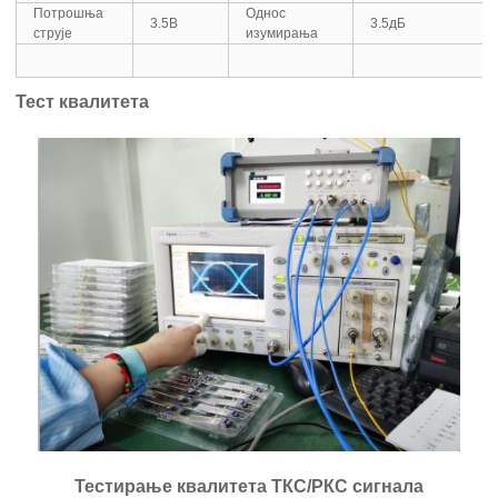
Потрошња
Однос
3.5В
3.5дБ
струје
изумирања
Тест квалитета
Тестирање квалитета ТКС/РКС сигнала