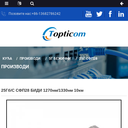
Позовите нас:+86-13682786242
КУЋА
ПРОИЗВОДИ
5Г БЕЖИЧНИ
25Г СФП28
ПРОИЗВОДИ
25Гб/с СФП28 БИДИ 1270нм/1330нм 10км