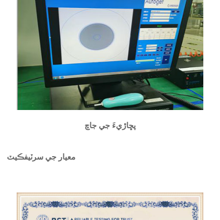
پڇاڙيءَ جي جاچ
معيار جي سرٽيفڪيٽ