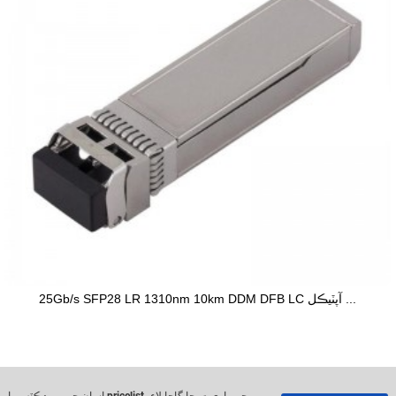
25Gb/s SFP28 LR 1310nm 10km DDM DFB LC آپٽيڪل ...