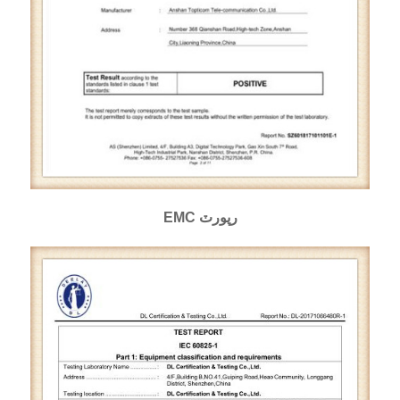
EMC رپورٽ