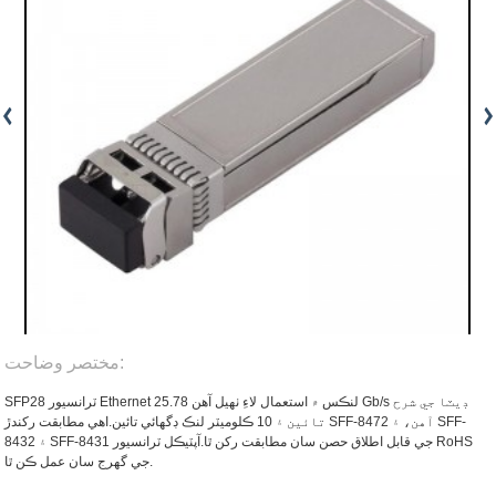
مختصر وضاحت:
SFP28 ٽرانسيور Ethernet لنڪس ۾ استعمال لاءِ ٺهيل آهن 25.78 Gb/s ڊيٽا جي شرح
تائين ۽ 10 ڪلوميٽر لنڪ ڊگھائي تائين.اهي مطابقت رکندڙ SFF-8472 آهن، ۽ SFF-
8432 ۽ SFF-8431 جي قابل اطلاق حصن سان مطابقت رکن ٿا.آپٽيڪل ٽرانسيور RoHS
جي گهرج سان عمل ڪن ٿا.