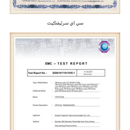
سي اي سرٽيفڪيٽ