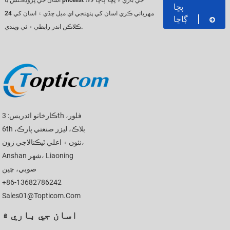
اسان جي پروڊڪٽس يا pricelist جي باري ۾ پڇا ڳاڇا لاء،
پڇا
مهرباني ڪري اسان کي پنهنجي اي ميل ڇڏي ۽ اسان کي 24
ڳاڇا
ڪلاڪن اندر رابطي ۾ ٿي ويندي.
ڪارخانو ائڊريس: 3th فلور،
6th بلاڪ، ليزر صنعتي پارڪ،
نئون ۽ اعلي ٽيڪنالاجي زون،
Anshan شهر، Liaoning
صوبي، چين
+86-13682786242
Sales01@topticom.com
اسان جي باري ۾