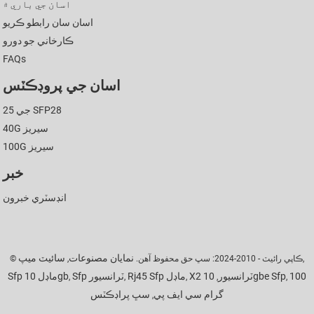
اسان جي باري ۾
اسان سان رابطو ڪريو
ڪارخاني جو دورو
FAQs
اسان جي پروڊڪٽس
25 جي SFP28
40G سيريز
100G سيريز
خبر
انڊسٽري خبرون
نمايان مصنوعات
سائيٽ ميپ
,
© ڪاپي رائيٽ - 2010-2024: سڀ حق محفوظ آهن.
,
100
10gbe Sfp
X2 ٽرانسيور
Rj45 Sfp ماڊل
Sfp ٽرانسيور
Sfp ماڊل 10gb
,
,
,
,
,
گرام سي ايف پي
سڀ پراڊڪٽس
,