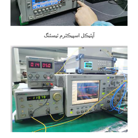
آپٽيڪل اسپيڪٽرم ٽيسٽنگ