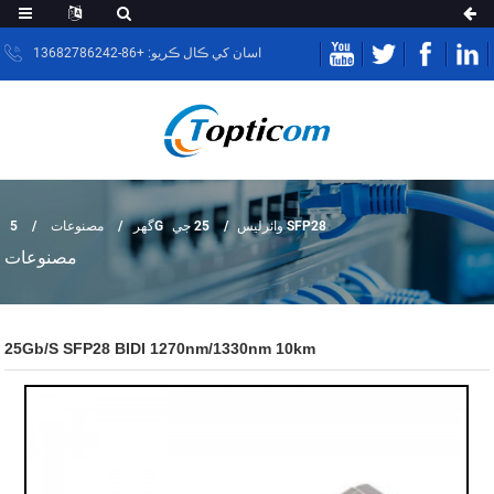
اسان کي ڪال ڪريو: +86-13682786242
25 جي SFP28
5G وائرليس
گهر
مصنوعات
مصنوعات
25Gb/s SFP28 BIDI 1270nm/1330nm 10km