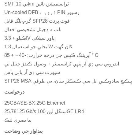
SMF تي 10km ٽرانسميشن تائين
Un-cooled DFB ليزر ۽ PIN رسيور
گرم-پلگ قابل SFP28 فوٽ پرنٽ
بلٽ ۾ ڊجيٽل تشخيصي افعال
اڪيلو + 3.3V پاور سپلائي
بجلي جو استعمال 1.3 W کان گھٽ
آپريٽنگ ڪيس جي درجه حرارت: -40 ~ + 85 ° C
اندروني سي ڊي آر ٻنهي ٽرانسميٽر ۽ وصول ڪندڙ چينل تي
سپورٽ سي ڊي آر بائي پاس
SFP28 MSA پيڪيج سادوڪس ايل سي ڪنيڪٽر سان، بي طرفي
درخواست
25GBASE-BX 25G Ethernet
25.78125 Gb/s سنگل لين 100GE LR4
ٻيا بصري لنڪ
پيداوار جي وضاحت