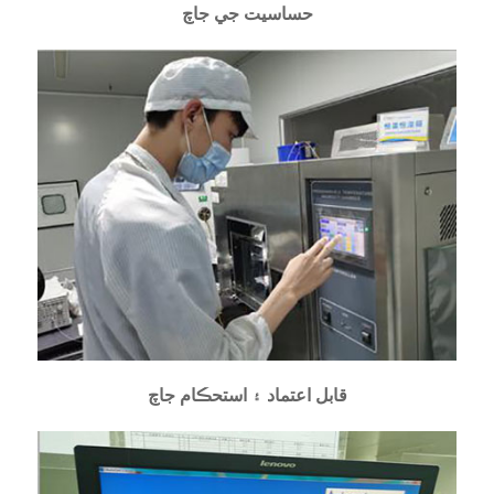
حساسيت جي جاچ
قابل اعتماد ۽ استحڪام جاچ