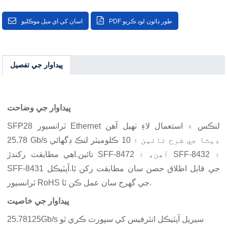
PDF طور ڊائون لوڊ ڪريو
اسان کي اي ميل موڪليو
پيداوار جي تفصيل
پيداوار جي وضاحت
SFP28 ٽرانسيور Ethernet لنڪس ۾ استعمال لاءِ ٺهيل آهن
25.78 Gb/s ڊيٽا جي شرح تائين ۽ 10 ڪلوميٽر لنڪ ڊگھائي
تائين.اهي مطابقت رکندڙ SFF-8472 آهن، ۽ SFF-8432 ۽
SFF-8431 جي قابل اطلاق حصن سان مطابقت رکن ٿا.آپٽيڪل
ٽرانسيور RoHS جي گهرج سان عمل ڪن ٿا.
پيداوار جي خاصيت
25.78125Gb/s سيريل آپٽيڪل انٽرفيس کي سپورٽ ڪري ٿو