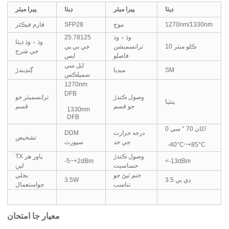
ڊيٽا
پيرا ميٽر
ڊيٽا
پيرا ميٽر
1270nm/1330nm
موج
SFP28
فارم فيڪٽر
وڌ ۾ وڌ
25.78125
وڌ ۾ وڌ ڊيٽا
10 ڪلو ميٽر
ٽرانسميشن
جي بي پي
جي شرح
فاصلو
ايس
ايل سي
SM
ميڊيا
ڳنڍيندڙ
سمپلڪس
1270nm
DFB
وصول ڪندڙ
ٽرانسميٽر جو
پنٽيا
جو قسم
قسم
1330nm
DFB
0 کان 70 ° سي/
درجه حرارت
DDM
تشخيص
جي حد
سپورٽ
-40°C~+85°C
وصول ڪندڙ
TX پاور هر
-5~+2dBm
<-13dBm
حساسيت
لين
ختم ٿيڻ جو
بجلي
3.5 ڊي بي
3.5W
تناسب
جواستعمال
معيار جا امتحان