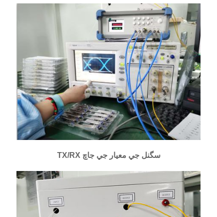
TX/RX سگنل جي معيار جي جاچ