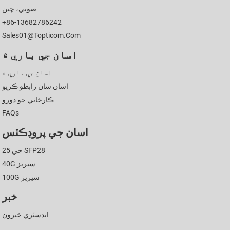
صوبي، چين
+86-13682786242
Sales01@topticom.com
اسان جي باري ۾
اسان جي باري ۾
اسان سان رابطو ڪريو
ڪارخاني جو دورو
FAQs
اسان جي پروڊڪٽس
25 جي SFP28
40G سيريز
100G سيريز
خبر
انڊسٽري خبرون