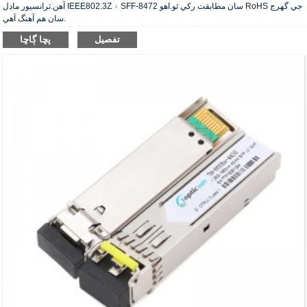
آهن.ٽرانسيور ماڊل IEEE802.3Z ۽ SFF-8472 سان مطابقت رکي ٿو.اهو RoHS جي گهرج
سان هم آهنگ آهي.
تفصيل
پڇا ڳاڇا