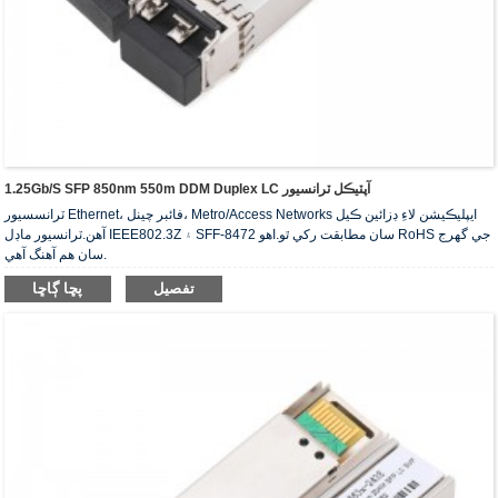
1.25Gb/s SFP 850nm 550m DDM Duplex LC آپٽيڪل ٽرانسيور
ٽرانسسيور Ethernet، فائبر چينل، Metro/Access Networks ايپليڪيشن لاءِ ڊزائين ڪيل
آهن.ٽرانسيور ماڊل IEEE802.3Z ۽ SFF-8472 سان مطابقت رکي ٿو.اهو RoHS جي گهرج
سان هم آهنگ آهي.
تفصيل
پڇا ڳاڇا