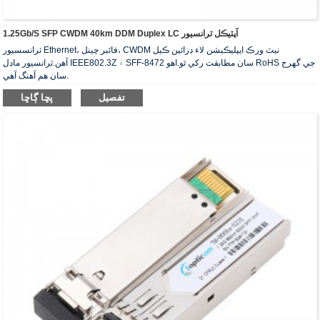
1.25Gb/s SFP CWDM 40km DDM Duplex LC آپٽيڪل ٽرانسيور
ٽرانسسيور Ethernet، فائبر چينل، CWDM نيٽ ورڪ ايپليڪيشن لاء ڊزائين ڪيل
آهن.ٽرانسيور ماڊل IEEE802.3Z ۽ SFF-8472 سان مطابقت رکي ٿو.اهو RoHS جي گهرج
سان هم آهنگ آهي.
تفصيل
پڇا ڳاڇا