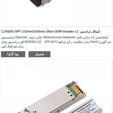
1.25Gb/s SFP 1310nm/1550nm 20km DDM Simplex LC آپٽيڪل ٽرانسيور
ٽرانسسيور Ethernet، فائبر چينل، Metro/Access Networks ايپليڪيشن لاءِ ڊزائين ڪيل
آهن.ٽرانسيور ماڊل IEEE802.3Z ۽ SFF-8472 سان مطابقت رکي ٿو.اهو RoHS جي گهرج
سان هم آهنگ آهي.
تفصيل
پڇا ڳاڇا