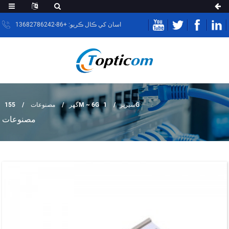
اسان کي ڪال ڪريو: +86-13682786242
1G
155M ~ 6G سيريز
گهر
مصنوعات
مصنوعات