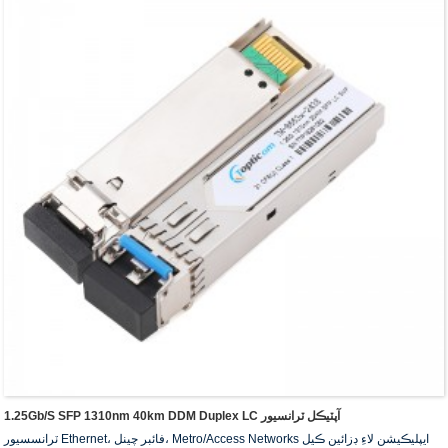
1.25Gb/s SFP 1310nm 40km DDM Duplex LC آپٽيڪل ٽرانسيور
ٽرانسسيور Ethernet، فائبر چينل، Metro/Access Networks ايپليڪيشن لاءِ ڊزائين ڪيل