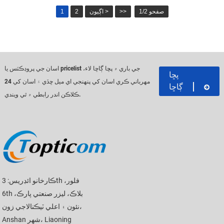
صفحو 1/2
>>
اڳيون >
2
1
اسان جي پروڊڪٽس يا pricelist جي باري ۾ پڇا ڳاڇا لاء،
پڇا
مهرباني ڪري اسان کي پنهنجي اي ميل ڇڏي ۽ اسان کي 24
ڳاڇا
ڪلاڪن اندر رابطي ۾ ٿي ويندي.
ڪارخانو ائڊريس: 3th فلور،
6th بلاڪ، ليزر صنعتي پارڪ،
نئون ۽ اعلي ٽيڪنالاجي زون،
Anshan شهر، Liaoning