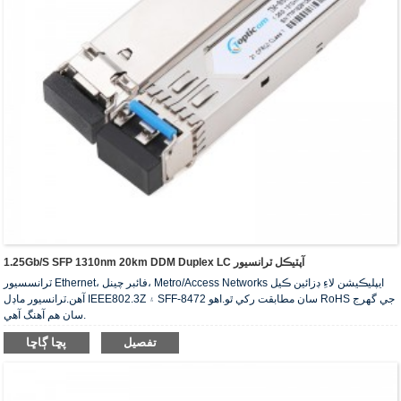
1.25Gb/s SFP 1310nm 20km DDM Duplex LC آپٽيڪل ٽرانسيور
ٽرانسسيور Ethernet، فائبر چينل، Metro/Access Networks ايپليڪيشن لاءِ ڊزائين ڪيل
آهن.ٽرانسيور ماڊل IEEE802.3Z ۽ SFF-8472 سان مطابقت رکي ٿو.اهو RoHS جي گهرج
سان هم آهنگ آهي.
تفصيل
پڇا ڳاڇا