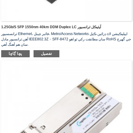
1.25Gb/s SFP 1550nm 40km DDM Duplex LC آپٽيڪل ٽرانسيور
ٽرانسسيور Ethernet، فائبر چينل، Metro/Access Networks ايپليڪيشن لاءِ ڊزائين ڪيل
آهن.ٽرانسيور ماڊل IEEE802.3Z ۽ SFF-8472 سان مطابقت رکي ٿو.اهو RoHS جي گهرج
سان هم آهنگ آهي.
تفصيل
پڇا ڳاڇا