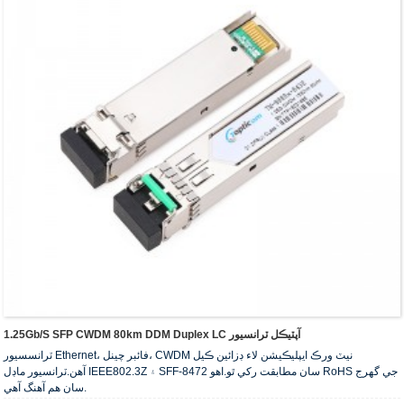
1.25Gb/s SFP CWDM 80km DDM Duplex LC آپٽيڪل ٽرانسيور
ٽرانسسيور Ethernet، فائبر چينل، CWDM نيٽ ورڪ ايپليڪيشن لاء ڊزائين ڪيل
آهن.ٽرانسيور ماڊل IEEE802.3Z ۽ SFF-8472 سان مطابقت رکي ٿو.اهو RoHS جي گهرج
سان هم آهنگ آهي.