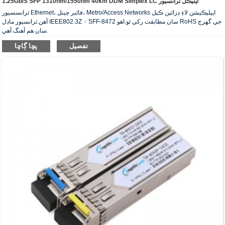
1.25Gb/s SFP 1310nm/1550nm 40km DDM Simplex LC آپٽيڪل ٽرانسيور
ٽرانسسيور Ethernet، فائبر چينل، Metro/Access Networks ايپليڪيشن لاءِ ڊزائين ڪيل
آهن.ٽرانسيور ماڊل IEEE802.3Z ۽ SFF-8472 سان مطابقت رکي ٿو.اهو RoHS جي گهرج
سان هم آهنگ آهي.
تفصيل
پڇا ڳاڇا