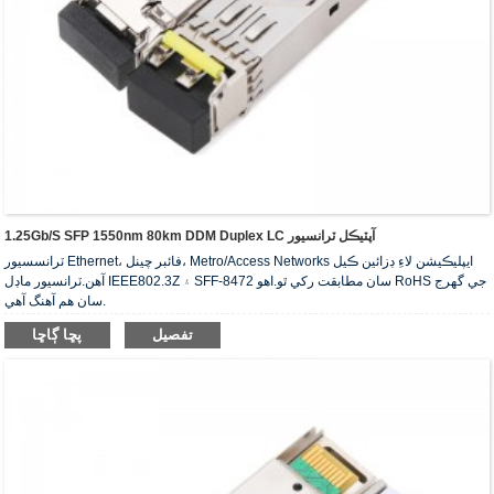
1.25Gb/s SFP 1550nm 80km DDM Duplex LC آپٽيڪل ٽرانسيور
ٽرانسسيور Ethernet، فائبر چينل، Metro/Access Networks ايپليڪيشن لاءِ ڊزائين ڪيل
آهن.ٽرانسيور ماڊل IEEE802.3Z ۽ SFF-8472 سان مطابقت رکي ٿو.اهو RoHS جي گهرج
سان هم آهنگ آهي.
تفصيل
پڇا ڳاڇا