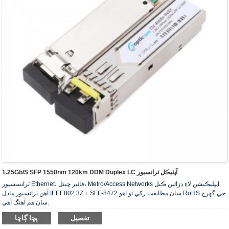
1.25Gb/s SFP 1550nm 120km DDM Duplex LC آپٽيڪل ٽرانسيور
ٽرانسسيور Ethernet، فائبر چينل، Metro/Access Networks ايپليڪيشن لاءِ ڊزائين ڪيل
آهن.ٽرانسيور ماڊل IEEE802.3Z ۽ SFF-8472 سان مطابقت رکي ٿو.اهو RoHS جي گهرج
سان هم آهنگ آهي.
تفصيل
پڇا ڳاڇا