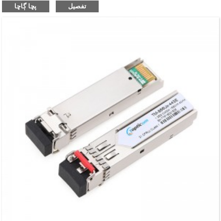
تفصيل
پڇا ڳاڇا