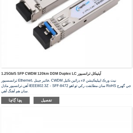
1.25Gb/s SFP CWDM 120km DDM Duplex LC آپٽيڪل ٽرانسيور
ٽرانسسيور Ethernet، فائبر چينل، CWDM نيٽ ورڪ ايپليڪيشن لاء ڊزائين ڪيل
آهن.ٽرانسيور ماڊل IEEE802.3Z ۽ SFF-8472 سان مطابقت رکي ٿو.اهو RoHS جي گهرج
سان هم آهنگ آهي.
تفصيل
پڇا ڳاڇا