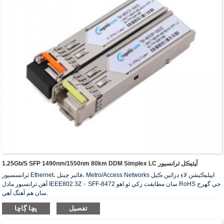
1.25Gb/s SFP 1490nm/1550nm 80km DDM Simplex LC آپٽيڪل ٽرانسيور
ٽرانسسيور Ethernet، فائبر چينل، Metro/Access Networks ايپليڪيشن لاءِ ڊزائين ڪيل
آهن.ٽرانسيور ماڊل IEEE802.3Z ۽ SFF-8472 سان مطابقت رکي ٿو.اهو RoHS جي گهرج
سان هم آهنگ آهي.
تفصيل
پڇا ڳاڇا