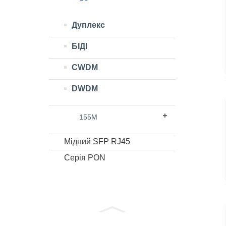
Дуплекс
БІДІ
CWDM
DWDM
155M
Мідний SFP RJ45
Серія PON