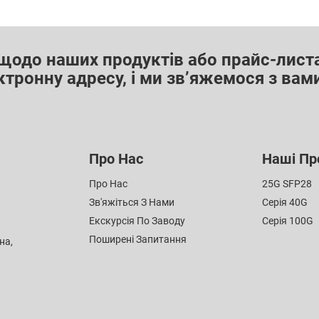
щодо наших продуктів або прайс-листа
тронну адресу, і ми зв’яжемося з вам
Про Нас
Наші Пр
Про Нас
25G SFP28
Зв'яжіться З Нами
Серія 40G
Екскурсія По Заводу
Серія 100G
Поширені Запитання
на,