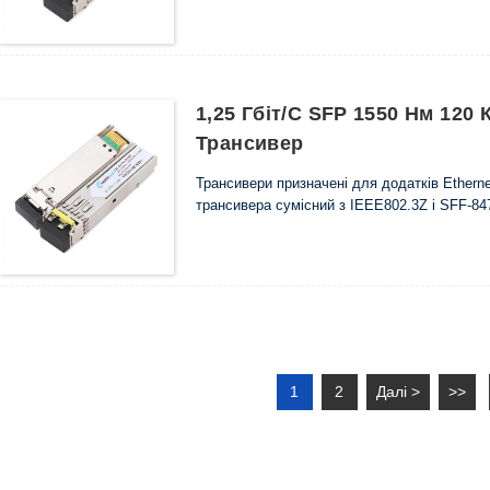
1,25 Гбіт/с SFP 1550 Нм 120
Трансивер
Трансивери призначені для додатків Etherne
трансивера сумісний з IEEE802.3Z і SFF-84
1
2
Далі >
>>