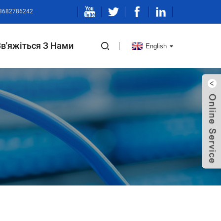
13682786242
Зв'яжіться З Нами
English