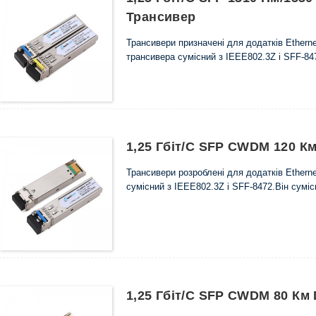
Трансивер
Трансивери призначені для додатків Etherne
трансивера сумісний з IEEE802.3Z і SFF-84
1,25 Гбіт/с SFP CWDM 120 К
Трансивери розроблені для додатків Ethern
сумісний з IEEE802.3Z і SFF-8472.Він сумі
1,25 Гбіт/с SFP CWDM 80 Км