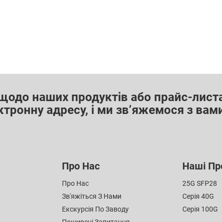
щодо наших продуктів або прайс-листа
тронну адресу, і ми зв’яжемося з вам
Про Нас
Наші Пр
Про Нас
25G SFP28
Зв'яжіться З Нами
Серія 40G
Екскурсія По Заводу
Серія 100G