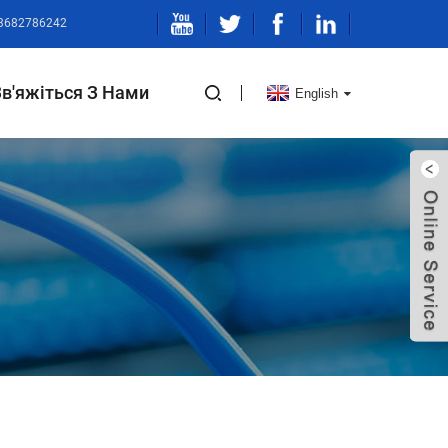
13682786242
Зв'яжіться З Нами
English